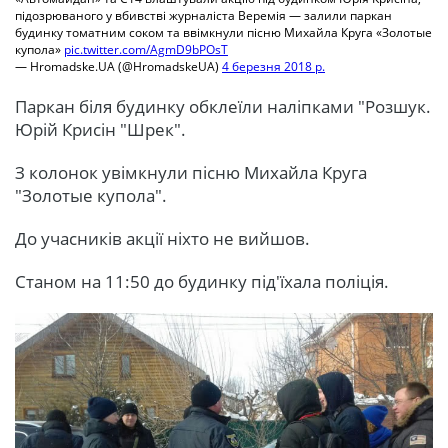
підозрюваного у вбивстві журналіста Веремія — залили паркан
будинку томатним соком та ввімкнули пісню Михайла Круга «Золотые
купола»
pic.twitter.com/AgmD9bPOsT
— Hromadske.UA (@HromadskeUA)
4 березня 2018 р.
Паркан біля будинку обклеїли наліпками "Розшук.
Юрій Крисін "Шрек".
З колонок увімкнули пісню Михайла Круга
"Золотые купола".
До учасників акції ніхто не вийшов.
Станом на 11:50 до будинку під'їхала поліція.