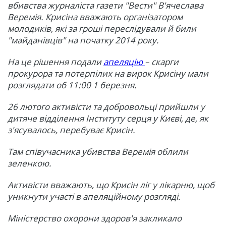
вбивства журналіста газети "Вести" В'ячеслава
Веремія. Крисіна вважають організатором
молодиків, які за гроші переслідували й били
"майданівців" на початку 2014 року.
На це рішення подали
апеляцію
– скарги
прокурора та потерпілих на вирок Крисіну мали
розглядати об 11:00 1 березня.
26 лютого активісти та добровольці прийшли у
дитяче відділення Інституту серця у Києві, де, як
з'ясувалось, перебуває Крисін.
Там співучасника убивства Веремія облили
зеленкою.
Активісти вважають, що Крисін ліг у лікарню, щоб
уникнути участі в апеляційному розгляді.
Міністерство охорони здоров'я закликало