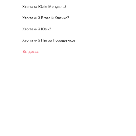
Хто така Юлія Мендель?
Хто такий Віталій Кличко?
Хто такий Юзік?
Хто такий Петро Порошенко?
Всі досьє