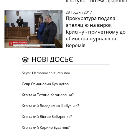
консульство РФ - фарбою
28 Грудня 2017
Прокуратура подала
апеляцію на вирок
Крисіну - причетному до
вбивства журналіста
Веремія
НОВІ ДОСЬЄ
Seyar Osmanovich Kurshutov
Сєяр Османович Куршутов
Хто така Тетяна Кагановська?
Хто такий Володимир Цибулько?
Хто такий Віктор Бобиренко?
Хто такий Кирило Буданов?