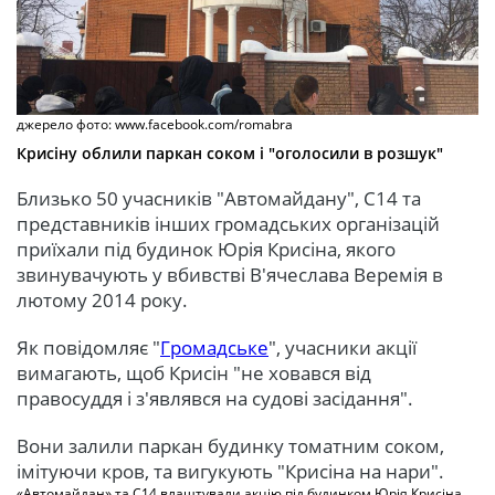
джерело фото: www.facebook.com/romabra
Крисіну облили паркан соком і "оголосили в розшук"
Близько 50 учасників "Автомайдану", С14 та
представників інших громадських організацій
приїхали під будинок Юрія Крисіна, якого
звинувачують у вбивстві В'ячеслава Веремія в
лютому 2014 року.
Як повідомляє "
Громадське
", учасники акції
вимагають, щоб Крисін "не ховався від
правосуддя і з'являвся на судові засідання".
Вони залили паркан будинку томатним соком,
імітуючи кров, та вигукують "Крисіна на нари".
«Автомайдан» та С14 влаштували акцію під будинком Юрія Крисіна,