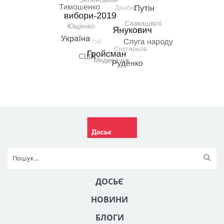
ДОСЬЄ
НОВИНИ
БЛОГИ