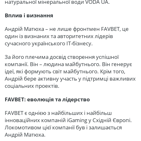
натуральної мінеральної води VODA UA.
Вплив і визнання
Андрій Матюха – не лише фронтмен FAVBET, це
один із визнаних та авторитетних лідерів
сучасного українського ІТ-бізнесу.
За його плечима досвід створення успішної
компанії. Він – людина майбутнього. Він генерує
ідеї, які формують світ майбутнього. Крім того,
Андрій бере активну участь у підтримці важливих
соціальних проектів.
FAVBET: еволюція та лідерство
FAVBET є однією з найбільших і найбільш
інноваційних компаній iGaming у Східній Європі.
Локомотивом цієї компанії був і залишається
Андрій Матюха.