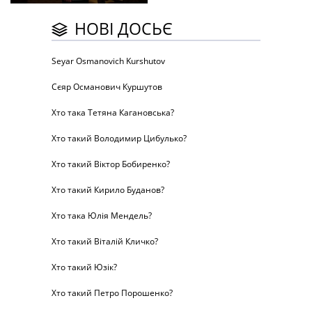
НОВІ ДОСЬЄ
Seyar Osmanovich Kurshutov
Сєяр Османович Куршутов
Хто така Тетяна Кагановська?
Хто такий Володимир Цибулько?
Хто такий Віктор Бобиренко?
Хто такий Кирило Буданов?
Хто така Юлія Мендель?
Хто такий Віталій Кличко?
Хто такий Юзік?
Хто такий Петро Порошенко?