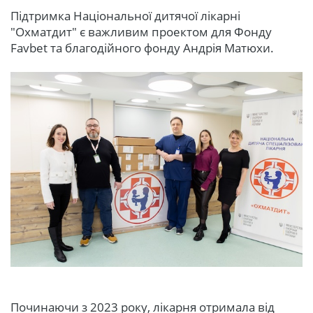
Підтримка Національної дитячої лікарні
"Охматдит" є важливим проектом для Фонду
Favbet та благодійного фонду Андрія Матюхи.
Починаючи з 2023 року, лікарня отримала від