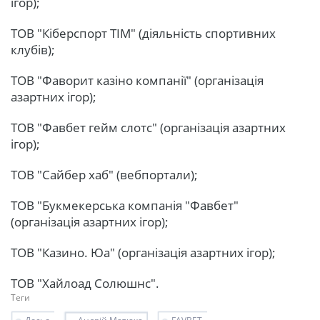
ігор);
ТОВ "Кіберспорт ТІМ" (діяльність спортивних
клубів);
ТОВ "Фаворит казіно компанії" (організація
азартних ігор);
ТОВ "Фавбет гейм слотс" (організація азартних
ігор);
ТОВ "Сайбер хаб" (вебпортали);
ТОВ "Букмекерська компанія "Фавбет"
(організація азартних ігор);
ТОВ "Казино. Юа" (організація азартних ігор);
ТОВ "Хайлоад Солюшнс".
Теги