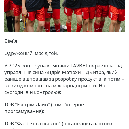
Сім'я
Одружений, має дітей.
У 2025 році група компаній FAVBET перейшла під
управління сина Андрія Матюхи – Дмитра, який
раніше відповідав за розробку продуктів, а потім –
за вихід компанії на міжнародні ринки. На
сьогодні він контролює:
ТОВ "Екстрім Лайв" (комп'ютерне
програмування);
ТОВ "Фавбет віп казіно" (організація азартних