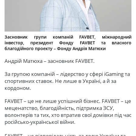
Засновник групи компаній FAVBET, міжнародний
інвестор, президент Фонду FAVBET та власного
благодійного проекту – Фонду Андрія Матюхи
Андрій Матюха – засновник FAVBET.
За групою компаній – лідерство у сфері iGaming та
спортивних ставок. Не лише в Україні, а й за
кордоном.
FAVBET – це не лише успішний бізнес. FAVBET – це
меценатство, благодійність, підтримка ЗСУ,
волонтерів та тих, хто втратив свої домівки під час
російсько-української війни.
FAVBET – це відповідальність за долю України та