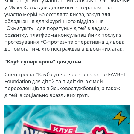
міжнародний гуманітарний ORIGAMI FOR UKRAINE
у Музеї Києва для допомоги ветеранам – за
участю мерій Брюсселя та Києва, закупівля
обладнання для хірургічного відділення
"Охматдиту" для порятунку дітей з вадами
розвитку, платформа консультаційних послуг з
протезування «Є-протез» та оперативна цільова
допомога тим, хто постраждав від воєнних атак.
"Клуб супергероїв" для дітей
Спецпроект "Клуб супергероїв" створено FAVBET
Foundation для дітей та підлітків із сімей
переселенців та військовослужбовців, а також
дітей із соціально вразливих груп.