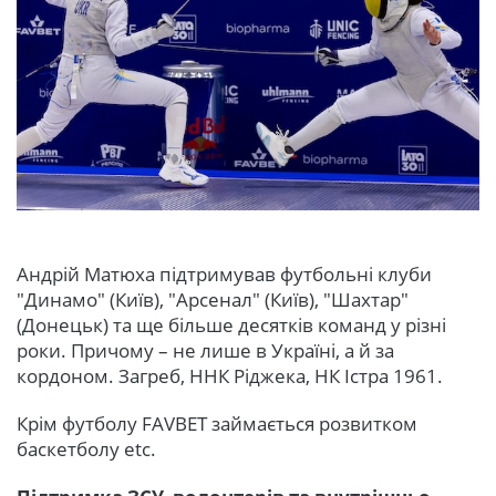
Андрій Матюха підтримував футбольні клуби
"Динамо" (Київ), "Арсенал" (Київ), "Шахтар"
(Донецьк) та ще більше десятків команд у різні
роки. Причому – не лише в Україні, а й за
кордоном. Загреб, ННК Ріджека, НК Істра 1961.
Крім футболу FAVBET займається розвитком
баскетболу etc.