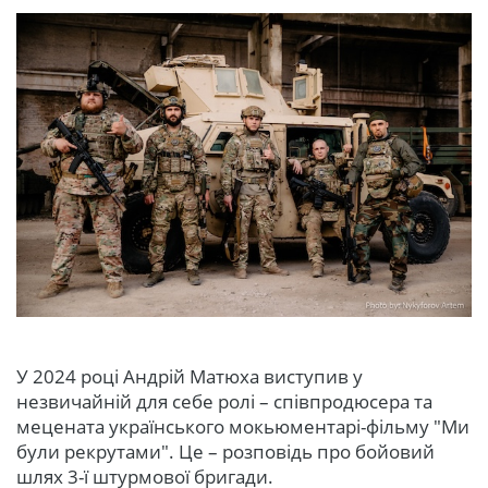
У 2024 році Андрій Матюха виступив у
незвичайній для себе ролі – співпродюсера та
мецената українського мокьюментарі-фільму "Ми
були рекрутами". Це – розповідь про бойовий
шлях 3-ї штурмової бригади.