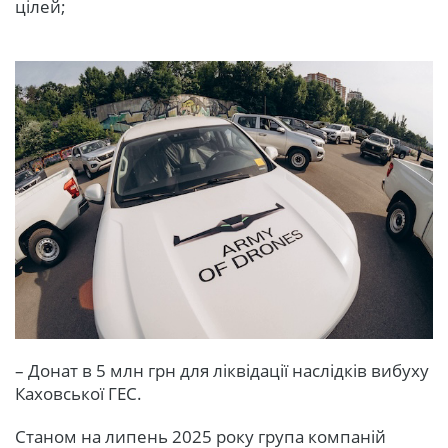
цілей;
– Донат в 5 млн грн для ліквідації наслідків вибуху
Каховської ГЕС.
Станом на липень 2025 року група компаній