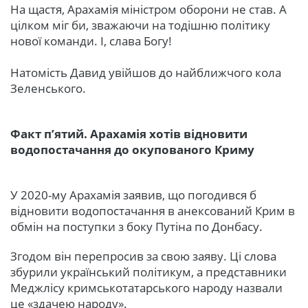
На щастя, Арахамія міністром оборони не став. А
цілком міг би, зважаючи на тодішню політику
нової команди. І, слава Богу!
Натомість Давид увійшов до найближчого кола
Зеленського.
Факт п’ятий. Арахамія хотів відновити
водопостачання до окупованого Криму
У 2020-му Арахамія заявив, що погодився б
відновити водопостачання в анексований Крим в
обмін на поступки з боку Путіна по Донбасу.
Згодом він перепросив за свою заяву. Ці слова
збурили український політикум, а представники
Меджлісу кримськотатарського народу назвали
це «здачею народу».