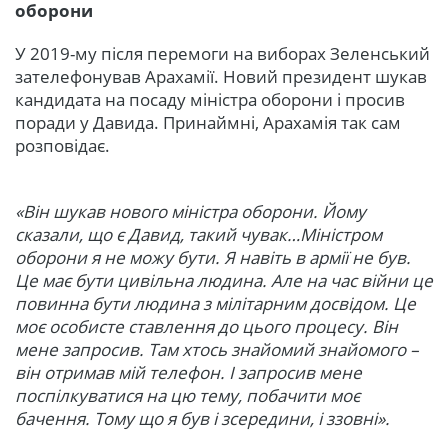
оборони
У 2019-му після перемоги на виборах Зеленський
зателефонував Арахамії. Новий президент шукав
кандидата на посаду міністра оборони і просив
поради у Давида. Принаймні, Арахамія так сам
розповідає.
«Він шукав нового міністра оборони. Йому
сказали, що є Давид, такий чувак…Міністром
оборони я не можу бути. Я навіть в армії не був.
Це має бути цивільна людина. Але на час війни це
повинна бути людина з мілітарним досвідом. Це
моє особисте ставлення до цього процесу. Він
мене запросив. Там хтось знайомий знайомого –
він отримав мій телефон. І запросив мене
поспілкуватися на цю тему, побачити моє
бачення. Тому що я був і зсередини, і ззовні».