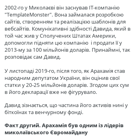
2002-го у Миколаєві він заснував IT-компанію
"TemplateMonster". Вона займалася розробкою
сайтів, створенням та реалізацією шаблонів для
вебсайтів. Комунікативні здібності Давида, який в
той час жив у Сполучених Штатах Америки,
допомогли підняти цю компанію і продати її у
2013-му за 100 мільйонів доларів. Принаймні, так
розповідає сам Давид.
У листопаді 2019-го, після того, як Арахамія став
народним депутатом України, він оцінив свої
статки у 20-25 мільйонів доларів. Згодом цих сум
в його декларації вже не фігурувало.
Давид зізнається, що частина його активів нині у
біткоїнах та венчурному фонді.
Факт другий. Арахамія був одним із лідерів
миколаївського Євромайдану