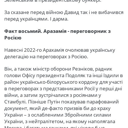
За сказане перед війною Давид так і не вибачився
перед українцями. І дарма.
Факт восьмий. Аразамія - переговорник з
Росією
Навесні 2022-го Арахамія очолював українську
делегацію на переговорах з Росією.
Він, а також міністр оборони Резніков, радник
голови Офісу президента Подоляк та інші їздили в
район українсько-білоруського кордону для участі
в переговорах з представниками Росії у перші дні
війни, а затим зустрічалися з росіянами у
Стамбулі. Пізніше Путін показував парафований
документ, який де-факто призвів би до краху
України – з ослабленими Збройними силами
України, з нейтралітетом, на якому наполягала
Москва, і багатьма гачками, які ніколи б не