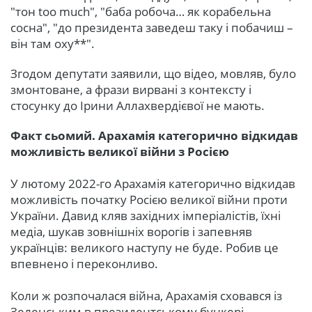
"тон too much", "баба робоча… як корабельна
сосна", "до президента заведеш таку і побачиш –
він там оху**".
Згодом депутати заявили, що відео, мовляв, було
змонтоване, а фрази вирвані з контексту і
стосунку до Ірини Аллахвердієвої не мають.
Факт сьомий. Арахамія категорично відкидав
можливість великої війни з Росією
У лютому 2022-го Арахамія категорично відкидав
можливість початку Росією великої війни проти
України. Давид кляв західних імперіалістів, їхні
медіа, шукав зовнішніх ворогів і запевняв
українців: великого наступу не буде. Робив це
впевнено і переконливо.
Коли ж розпочалася війна, Арахамія сховався із
Зеленським в президентському бункері.