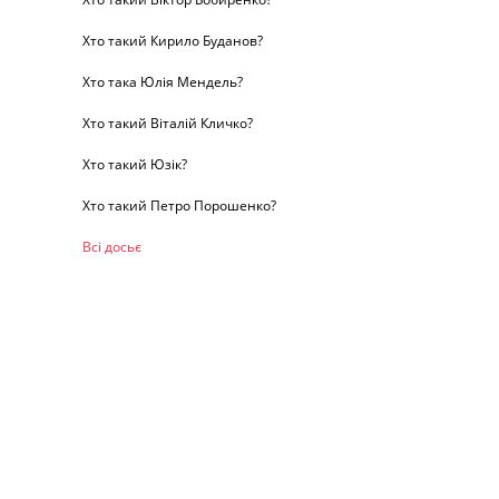
Хто такий Кирило Буданов?
Хто така Юлія Мендель?
Хто такий Віталій Кличко?
Хто такий Юзік?
Хто такий Петро Порошенко?
Всі досьє