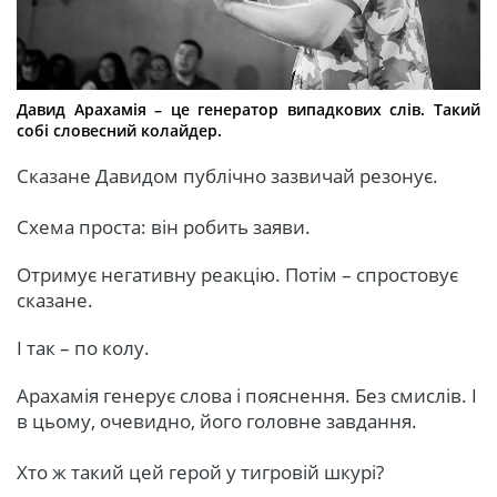
Давид Арахамія – це генератор випадкових слів. Такий
собі словесний колайдер.
Сказане Давидом публічно зазвичай резонує.
Схема проста: він робить заяви.
Отримує негативну реакцію. Потім – спростовує
сказане.
І так – по колу.
Арахамія генерує слова і пояснення. Без смислів. І
в цьому, очевидно, його головне завдання.
Хто ж такий цей герой у тигровій шкурі?