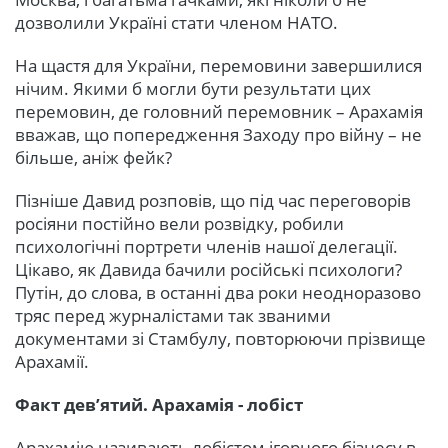
дозволили Україні стати членом НАТО.
На щастя для України, перемовини завершилися
нічим. Якими б могли бути результати цих
перемовин, де головний перемовник – Арахамія
вважав, що попередження Заходу про війну – не
більше, аніж фейк?
Пізніше Давид розповів, що під час переговорів
росіяни постійно вели розвідку, робили
психологічні портрети членів нашої делегації.
Цікаво, як Давида бачили російські психологи?
Путін, до слова, в останні два роки неодноразово
тряс перед журналістами так званими
документами зі Стамбулу, повторюючи прізвище
Арахамії.
Факт дев’ятий. Арахамія - лобіст
Арахамію називають лобістом ігорного бізнесу в