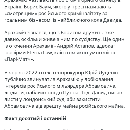
Україні. Борис Баум, якого у пресі називають
«смотрящим» російського криміналітету за
гральним бізнесом, із найближчого кола Давида.
Арахамія зізнався, що з Борисом дружить вже
давно, оскільки живе з ним по сусідству. Ще один
із оточення Арахамії - Андрій Астапов, адвокат
юрфірми Eterna Law, клієнтом якої сумнозвісне
«Парі-Матч».
У червні 2022-го ексгенпрокурор Юрій Луценко
публічно звинуватив Арахамію у лобіювання
інтересів російського мільярдера Абрамовича,
людини, наближеної до Путіна. Тоді Давид писав
листи у лондонський суд, аби захистити
Абрамовича від арешту майна російського майна.
Факт десятий і останній