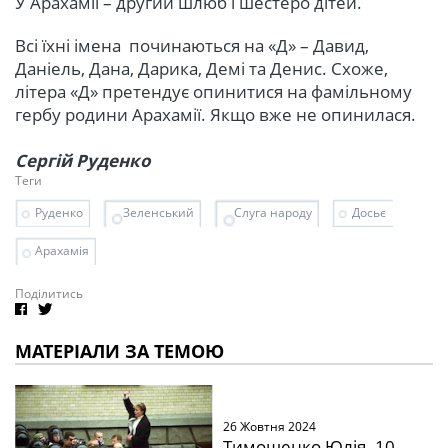
У Арахамії – другий шлюб і шестеро дітей.
Всі їхні імена починаються на «Д» – Давид,
Даніель, Дана, Дарика, Демі та Денис. Схоже,
літера «Д» претендує опинитися на фамільному
гербу родини Арахамії. Якщо вже не опинилася.
Сергій Руденко
Теги
Руденко
Зеленський
Слуга народу
Досьє
Арахамія
Поділитись
МАТЕРІАЛИ ЗА ТЕМОЮ
26 Жовтня 2024
Тимошенко Юлія. 10