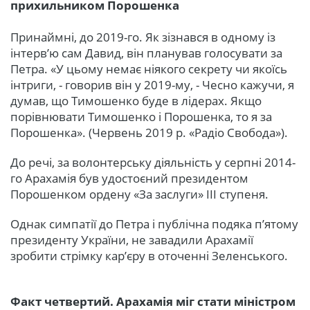
прихильником Порошенка
Принаймні, до 2019-го. Як зізнався в одному із
інтерв’ю сам Давид, він планував голосувати за
Петра. «У цьому немає ніякого секрету чи якоїсь
інтриги, - говорив він у 2019-му, - Чесно кажучи, я
думав, що Тимошенко буде в лідерах. Якщо
порівнювати Тимошенко і Порошенка, то я за
Порошенка». (Червень 2019 р. «Радіо Свобода»).
До речі, за волонтерську діяльність у серпні 2014-
го Арахамія був удостоєний президентом
Порошенком ордену «За заслуги» III ступеня.
Однак симпатії до Петра і публічна подяка п’ятому
президенту України, не завадили Арахамії
зробити стрімку кар’єру в оточенні Зеленського.
Факт четвертий. Арахамія міг стати міністром