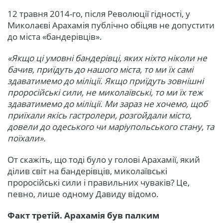
12 травня 2014-го, після Революції гідності, у
Миколаєві Арахамія публічно обіцяв не допустити
до міста «бандерівців».
«Якщо ці умовні бандерівці, яких ніхто ніколи не
бачив, приїдуть до нашого міста, то ми їх самі
здаватимем
о
до міліції. Якщо приїдуть зовнішні
проросійські сили, не миколаївські, то ми їх теж
здаватимемо до міліції. Ми зараз не хочемо, щоб
приїхали якісь гастролери, розгойдали місто,
довели до одеського чи маріупольського стану, та
поїхали».
От скажіть, що тоді було у голові Арахамії, який
ділив світ на бандерівців, миколаївські
проросійські сили і правильних чуваків? Це,
певно, лише одному Давиду відомо.
Факт третій. Арахамія був палким