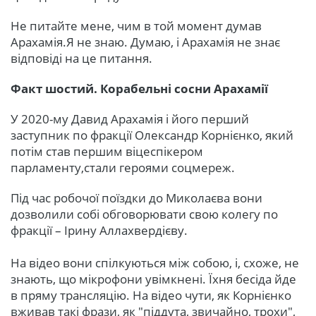
Не питайте мене, чим в той момент думав
Арахамія.Я не знаю. Думаю, і Арахамія не знає
відповіді на це питання.
Факт шостий. Корабельні сосни Арахамії
У 2020-му Давид Арахамія і його перший
заступник по фракції Олександр Корнієнко, який
потім став першим віцеспікером
парламенту,стали героями соцмереж.
Під час робочої поїздки до Миколаєва вони
дозволили собі обговорювати свою колегу по
фракції – Ірину Аллахвердієву.
На відео вони спілкуються між собою, і, схоже, не
знають, що мікрофони увімкнені. Їхня бесіда йде
в пряму трансляцію. На відео чути, як Корнієнко
вживав такі фрази, як "піддута, звичайно, трохи",