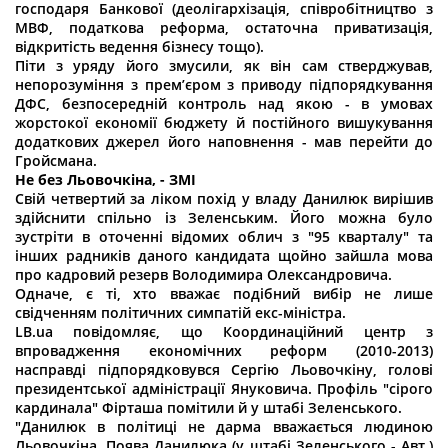
господаря Банкової (деолігархізація, співробітництво з
МВФ, податкова реформа, остаточна приватизація,
відкритість ведення бізнесу тощо).
Піти з уряду його змусили, як він сам стверджував,
непорозуміння з прем’єром з приводу підпорядкування
ДФС, безпосередній контроль над якою - в умовах
жорстокої економії бюджету й постійного вишукування
додаткових джерел його наповнення - мав перейти до
Гройсмана.
Не без Льовочкіна, - ЗМІ
Свій четвертий за ліком похід у владу Данилюк вирішив
здійснити спільно із Зеленським. Його можна було
зустріти в оточенні відомих облич з "95 кварталу" та
інших радників даного кандидата щойно зайшла мова
про кадровий резерв Володимира Олександровича.
Одначе, є ті, хто вважає подібний вибір не лише
свідченням політичних симпатій екс-міністра.
LB.ua повідомляє, що Координаційний центр з
впровадження економічних реформ (2010-2013)
насправді підпорядковувся Сергію Льовочкіну, голові
президентської адміністрації Януковича. Профіль "сірого
кардинала" Фірташа помітили й у штабі Зеленського.
"Данилюк в політиці не дарма вважається людиною
Льовочкіна. Поява Данилюка (у штабі Зеленського - Авт.)