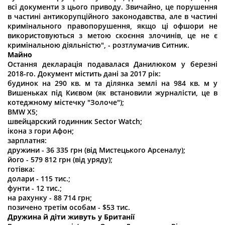
всі документи з цього приводу. Звичайно, це порушення
в частині антикорупційного законодавства, але в частині
кримінального правопорушення, якщо ці офшори не
використовуються з метою скоєння злочинів, це не є
кримінальною діяльністю", - розтлумачив Ситник.
Майно
Остання декларація подавалася Данилюком у березні
2018-го. Документ містить дані за 2017 рік:
будинок на 290 кв. м та ділянка землі на 984 кв. м у
Вишеньках під Києвом (як встановили журналісти, це в
котеджному містечку "Золоче");
BMW X5;
швейцарский годинник Sector Watch;
ікона з гори Афон;
зарплатня:
дружини - 36 335 грн (від Мистецького Арсеналу);
його - 579 812 грн (від уряду);
готівка:
долари - 115 тис.;
фунти - 12 тис.;
на рахунку - 88 714 грн;
позичено третім особам - $53 тис.
Дружина й діти живуть у Британії