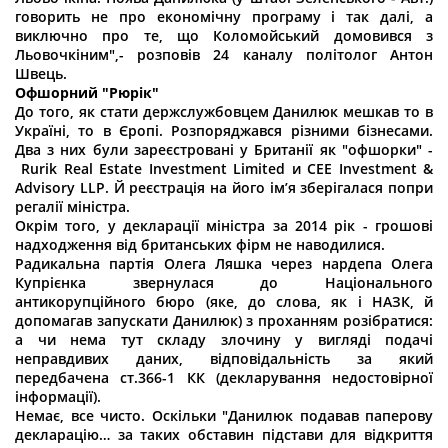
говорить не про економічну програму і так далі, а
виключно про те, що Коломойський домовився з
Льовочкіним",- розповів 24 каналу політолог Антон
Швець.
Офшорний "Рюрік"
До того, як стати держслужбовцем Данилюк мешкав то в
Україні, то в Єропі. Розпоряджався різними бізнесами.
Два з них були зареєстровані у Британії як "офшорки" -
Rurik Real Estate Investment Limited и CEE Investment &
Advisory LLP. Й реєстрація на його ім’я зберігалася попри
регалії міністра.
Окрім того, у декларації міністра за 2014 рік - грошові
надходження від британських фірм не наводилися.
Радикальна партія Олега Ляшка через нардепа Олега
Купрієнка звернулася до Національного
антикорупційного бюро (яке, до слова, як і НАЗК, й
допомагав запускати Данилюк) з проханням розібратися:
а чи нема тут складу злочину у вигляді подачі
неправдивих даних, відповідальність за який
передбачена ст.366-1 КК (декларування недостовірної
інформації).
Немає, все чисто. Оскільки "Данилюк подавав паперову
декларацію… за таких обставин підстави для відкриття