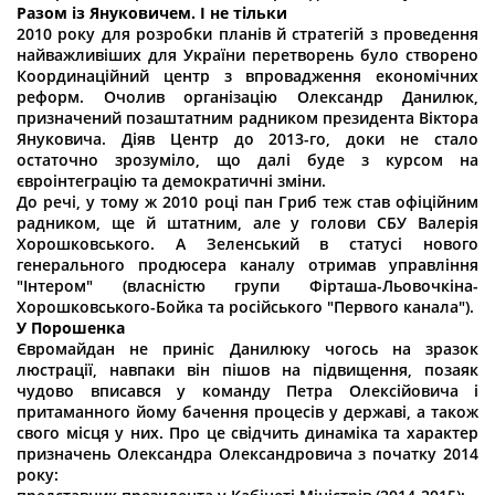
Разом із Януковичем. І не тільки
2010 року для розробки планів й стратегій з проведення
найважливіших для України перетворень було створено
Координаційний центр з впровадження економічних
реформ. Очолив організацію Олександр Данилюк,
призначений позаштатним радником президента Віктора
Януковича. Діяв Центр до 2013-го, доки не стало
остаточно зрозуміло, що далі буде з курсом на
євроінтеграцію та демократичні зміни.
До речі, у тому ж 2010 році пан Гриб теж став офіційним
радником, ще й штатним, але у голови СБУ Валерія
Хорошковського. А Зеленський в статусі нового
генерального продюсера каналу отримав управління
"Інтером" (власністю групи Фірташа-Льовочкіна-
Хорошковського-Бойка та російського "Первого канала").
У Порошенка
Євромайдан не приніс Данилюку чогось на зразок
люстрації, навпаки він пішов на підвищення, позаяк
чудово вписався у команду Петра Олексійовича і
притаманного йому бачення процесів у державі, а також
свого місця у них. Про це свідчить динаміка та характер
призначень Олександра Олександровича з початку 2014
року: