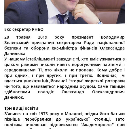
Екс-секретар РНБО
28 травня 2019 року президент Володимир
Зеленський призначив секретарем Ради національної
безпеки та оборони екс-міністра фінансів Олександра
Данилюка
У нашому істеблішменті завжди є ті, хто вміє уживатися з
цілком різними, інколи навіть ворогуючими партіями і
середовищами. Ті, хто ніколи не пропаде. Кому добре і
при одних, і при других, і при третіх. Водночас, їм
вдається уникати ініційованої "згори" жорсткої розправи
чи того, що називається народним осудом. Саме такими
здібностями володіє Олександр Олександрович
Данилюк.
Три вищі освіти
З’явився на світ 1975 року в Молдові, звідки його батьки
пізніше перебралися до української столиці. Тато
політика очолював підприємство "Академпроект" при