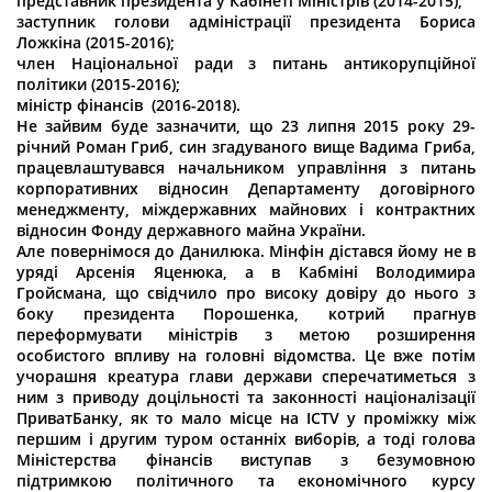
представник президента у Кабінеті Міністрів (2014-2015);
заступник голови адміністрації президента Бориса
Ложкіна (2015-2016);
член Національної ради з питань антикорупційної
політики (2015-2016);
міністр фінансів (2016-2018).
Не зайвим буде зазначити, що 23 липня 2015 року 29-
річний Роман Гриб, син згадуваного вище Вадима Гриба,
працевлаштувався начальником управління з питань
корпоративних відносин Департаменту договірного
менеджменту, міждержавних майнових і контрактних
відносин Фонду державного майна України.
Але повернімося до Данилюка. Мінфін дістався йому не в
уряді Арсенія Яценюка, а в Кабміні Володимира
Гройсмана, що свідчило про високу довіру до нього з
боку президента Порошенка, котрий прагнув
переформувати міністрів з метою розширення
особистого впливу на головні відомства. Це вже потім
учорашня креатура глави держави сперечатиметься з
ним з приводу доцільності та законності націоналізації
ПриватБанку, як то мало місце на ICTV у проміжку між
першим і другим туром останніх виборів, а тоді голова
Міністерства фінансів виступав з безумовною
підтримкою політичного та економічного курсу