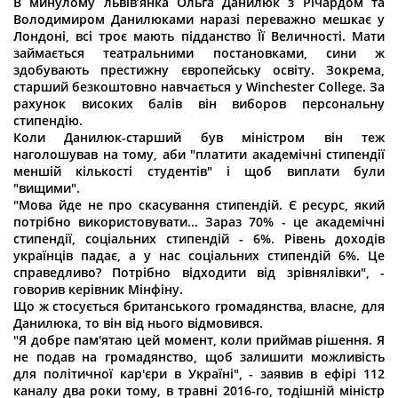
В минулому львів’янка Ольга Данилюк з Річардом та
Володимиром Данилюками наразі переважно мешкає у
Лондоні, всі троє мають підданство Її Величності. Мати
займається театральними постановками, сини ж
здобувають престижну європейську освіту. Зокрема,
старший безкоштовно навчається у Winchester College. За
рахунок високих балів він виборов персональну
стипендію.
Коли Данилюк-старший був міністром він теж
наголошував на тому, аби "платити академічні стипендії
меншій кількості студентів" і щоб виплати були
"вищими".
"Мова йде не про скасування стипендій. Є ресурс, який
потрібно використовувати... Зараз 70% - це академічні
стипендії, соціальних стипендій - 6%. Рівень доходів
українців падає, а у нас соціальних стипендій 6%. Це
справедливо? Потрібно відходити від зрівнялівки", -
говорив керівник Мінфіну.
Що ж стосується британського громадянства, власне, для
Данилюка, то він від нього відмовився.
"Я добре пам'ятаю цей момент, коли приймав рішення. Я
не подав на громадянство, щоб залишити можливість
для політичної кар'єри в Україні", - заявив в ефірі 112
каналу два роки тому, в травні 2016-го, тодішній міністр