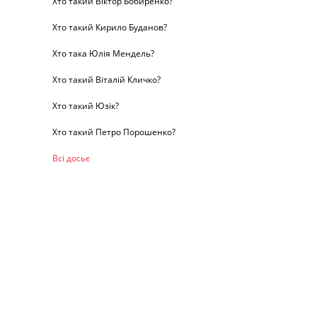
Хто такий Віктор Бобиренко?
Хто такий Кирило Буданов?
Хто така Юлія Мендель?
Хто такий Віталій Кличко?
Хто такий Юзік?
Хто такий Петро Порошенко?
Всі досьє