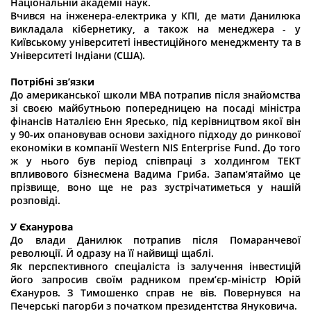
Національній академії наук.
Вчився на інженера-електрика у КПІ, де мати Данилюка
викладала кібернетику, а також на менеджера - у
Київському університеті інвестиційного менеджменту та в
Університеті Індіани (США).
Потрібні зв’язки
До американської школи МВА потрапив після знайомства
зі своєю майбутньою попередницею на посаді міністра
фінансів Наталією Енн Яресько, під керівництвом якої він
у 90-их опановував основи західного підходу до ринкової
економіки в компанії Western NIS Enterprise Fund. До того
ж у нього був період співпраці з холдингом ТЕКТ
впливового бізнесмена Вадима Гриба. Запам’ятаймо це
прізвище, воно ще не раз зустрічатиметься у нашій
розповіді.
У Єханурова
До влади Данилюк потрапив після Помаранчевої
революції. Й одразу на її найвищі щаблі.
Як перспективного спеціаліста із залучення інвестицій
його запросив своїм радником прем’єр-міністр Юрій
Єхануров. З Тимошенко справ не вів. Повернувся на
Печерські пагорби з початком президентства Януковича.