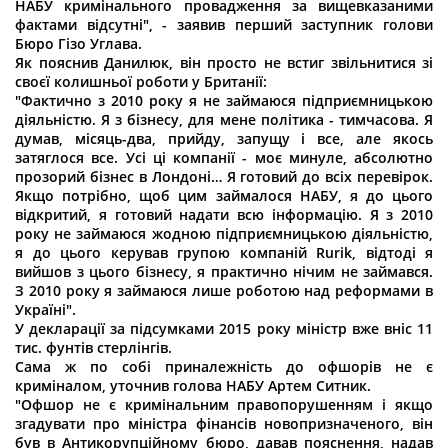
НАБУ кримінального провадження за вищевказаними
фактами відсутні", - заявив перший заступник голови
Бюро Гізо Углава.
Як пояснив Данилюк, він просто не встиг звільнитися зі
своєї колишньої роботи у Британії:
"Фактично з 2010 року я не займаюся підприємницькою
діяльністю. Я з бізнесу, для мене політика - тимчасова. Я
думав, місяць-два, прийду, запущу і все, але якось
затяглося все. Усі ці компанії - моє минуле, абсолютно
прозорий бізнес в Лондоні… Я готовий до всіх перевірок.
Якщо потрібно, щоб цим займалося НАБУ, я до цього
відкритий, я готовий надати всю інформацію. Я з 2010
року не займаюся жодною підприємницькою діяльністю,
я до цього керував групою компаній Rurik, відтоді я
вийшов з цього бізнесу, я практично нічим не займався.
З 2010 року я займаюся лише роботою над реформами в
Україні".
У декларації за підсумками 2015 року міністр вже вніс 11
тис. фунтів стерлінгів.
Сама ж по собі приналежність до офшорів не є
криміналом, уточнив голова НАБУ Артем Ситник.
"Офшор не є кримінальним правопорушенням і якщо
згадувати про міністра фінансів новопризначеного, він
був в Антикорупційному бюро, давав пояснення, надав