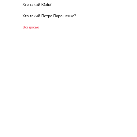
Хто такий Юзік?
Хто такий Петро Порошенко?
Всі досьє