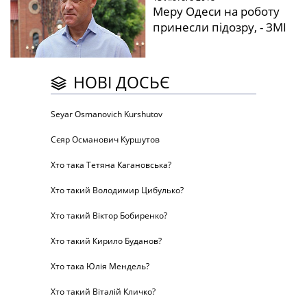
Меру Одеси на роботу
принесли підозру, - ЗМІ
НОВІ ДОСЬЄ
Seyar Osmanovich Kurshutov
Сєяр Османович Куршутов
Хто така Тетяна Кагановська?
Хто такий Володимир Цибулько?
Хто такий Віктор Бобиренко?
Хто такий Кирило Буданов?
Хто така Юлія Мендель?
Хто такий Віталій Кличко?