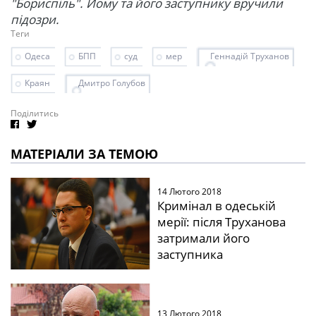
"Бориспіль". Йому та його заступнику вручили
підозри.
Теги
Одеса
БПП
суд
мер
Геннадій Труханов
Краян
Дмитро Голубов
Поділитись
МАТЕРІАЛИ ЗА ТЕМОЮ
14 Лютого 2018
Кримінал в одеській
мерії: після Труханова
затримали його
заступника
13 Лютого 2018