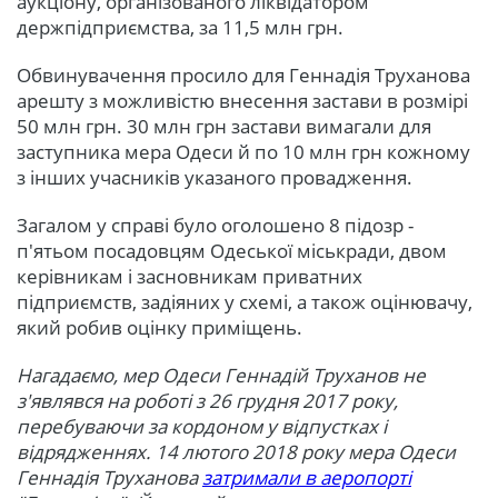
аукціону, організованого ліквідатором
держпідприємства, за 11,5 млн грн.
Обвинувачення просило для Геннадія Труханова
арешту з можливістю внесення застави в розмірі
50 млн грн. 30 млн грн застави вимагали для
заступника мера Одеси й по 10 млн грн кожному
з інших учасників указаного провадження.
Загалом у справі було оголошено 8 підозр -
п'ятьом посадовцям Одеської міськради, двом
керівникам і засновникам приватних
підприємств, задіяних у схемі, а також оцінювачу,
який робив оцінку приміщень.
Нагадаємо, мер Одеси Геннадій Труханов не
з'являвся на роботі з 26 грудня 2017 року,
перебуваючи за кордоном у відпустках і
відрядженнях. 14 лютого 2018 року мера Одеси
Геннадія Труханова
затримали в аеропорті