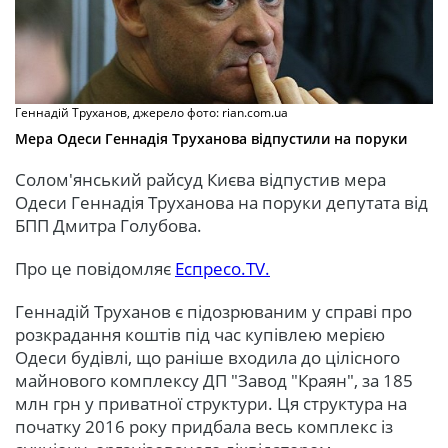
Геннадій Труханов, джерело фото: rian.com.ua
Мера Одеси Геннадія Труханова відпустили на поруки
Солом'янський райсуд Києва відпустив мера
Одеси Геннадія Труханова на поруки депутата від
БПП Дмитра Голубова.
Про це повідомляє
Еспресо.TV.
Геннадій Труханов є підозрюваним у справі про
розкрадання коштів під час купівлею мерією
Одеси будівлі, що раніше входила до цілісного
майнового комплексу ДП "Завод "Краян", за 185
млн грн у приватної структури. Ця структура на
початку 2016 року придбала весь комплекс із