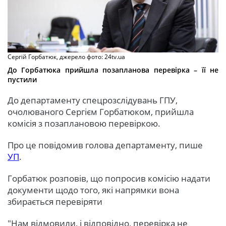
Сергій Горбатюк, джерело фото: 24tv.ua
До Горбатюка прийшла позапланова перевірка – її не
пустили
До департаменту спецрозслідувань ГПУ,
очолюваного Сергієм Горбатюком, прийшла
комісія з позаплановою перевіркою.
Про це повідомив голова департаменту, пише
УП
.
Горбатюк розповів, що попросив комісію надати
документи щодо того, які напрямки вона
збирається перевіряти
"Нам відмовили, і відповідно, перевірка не