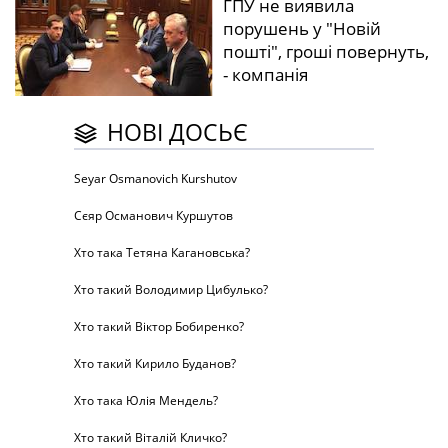
ГПУ не виявила
порушень у "Новій
пошті", гроші повернуть,
- компанія
НОВІ ДОСЬЄ
Seyar Osmanovich Kurshutov
Сєяр Османович Куршутов
Хто така Тетяна Кагановська?
Хто такий Володимир Цибулько?
Хто такий Віктор Бобиренко?
Хто такий Кирило Буданов?
Хто така Юлія Мендель?
Хто такий Віталій Кличко?