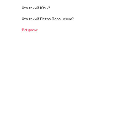
Хто такий Юзік?
Хто такий Петро Порошенко?
Всі досьє