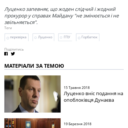
Луценко запевняє, що жоден слідчий і жодний
прокурор у справах Майдану "не змінюється і не
звільняється".
Теги
перевірка
Луценко
ГПУ
Горбатюк
Поділитись
МАТЕРІАЛИ ЗА ТЕМОЮ
15 Травня 2018
Луценко вніс подання на
опоблоківця Дунаєва
19 Березня 2018