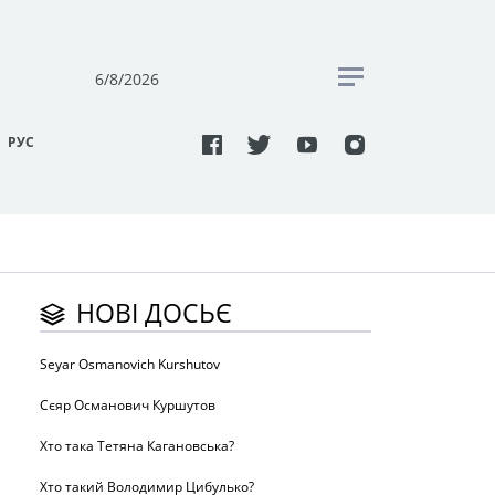
6/8/2026
РУC
НОВІ ДОСЬЄ
Seyar Osmanovich Kurshutov
Сєяр Османович Куршутов
Хто така Тетяна Кагановська?
Хто такий Володимир Цибулько?