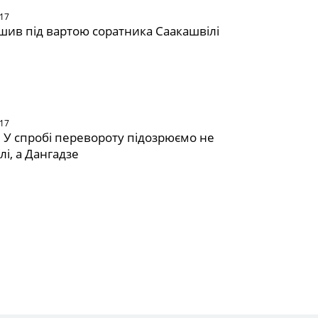
017
шив під вартою соратника Саакашвілі
е
017
 У спробі перевороту підозрюємо не
лі, а Дангадзе