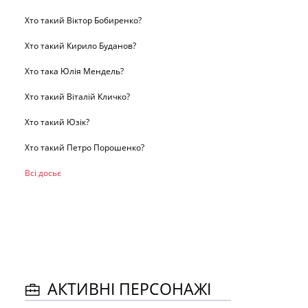
Хто такий Віктор Бобиренко?
Хто такий Кирило Буданов?
Хто така Юлія Мендель?
Хто такий Віталій Кличко?
Хто такий Юзік?
Хто такий Петро Порошенко?
Всі досьє
АКТИВНІ ПЕРСОНАЖІ