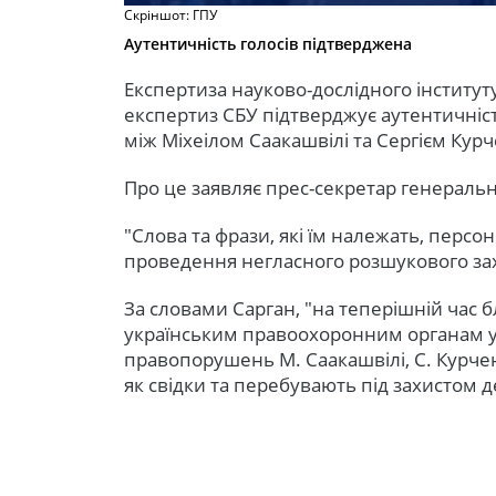
Скріншот: ГПУ
Аутентичність голосів підтверджена
Експертиза науково-дослідного інституту
експертиз СБУ підтверджує аутентичніст
між Міхеілом Саакашвілі та Сергієм Кур
Про це заявляє прес-секретар генераль
"Слова та фрази, які їм належать, персо
проведення негласного розшукового захо
За словами Сарган, "на теперішній час б
українським правоохоронним органам 
правопорушень М. Саакашвілі, С. Курчен
як свідки та перебувають під захистом 