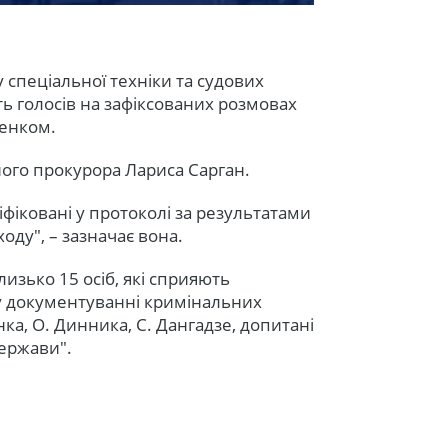
 спеціальної техніки та судових
ь голосів на зафіксованих розмовах
ченком.
ного прокурора Лариса Сарган.
ніфіковані у протоколі за результатами
ду", – зазначає вона.
лизько 15 осіб, які сприяють
у документуванні кримінальних
ка, О. Динника, С. Дангадзе, допитані
держави".