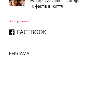
Рулофс-Саакашвілі Сандра.
10 фактів із життя
Всі персонажi
FACEBOOK
РЕКЛАМА