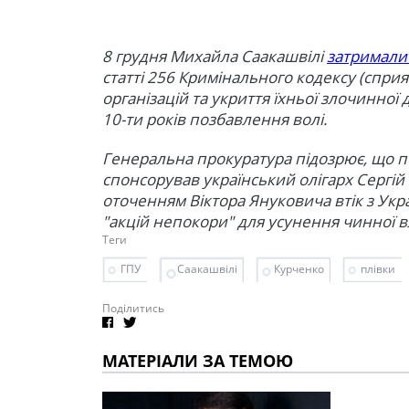
8 грудня Михайла Саакашвілі
затримали 
статті 256 Кримінального кодексу (спр
організацій та укриття їхньої злочинної д
10-ти років позбавлення волі.
Генеральна прокуратура підозрює, що по
спонсорував український олігарх Сергій
оточенням Віктора Януковича втік з Укра
"акцій непокори" для усунення чинної вл
Теги
ГПУ
Саакашвілі
Курченко
плівки
Поділитись
МАТЕРІАЛИ ЗА ТЕМОЮ