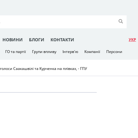
НОВИНИ
БЛОГИ
КОНТАКТИ
УКР
ГО та партії
Групи впливу
Інтерв'ю
Компанії
Персони
голоси Саакашвілі та Курченка на плівках, - ГПУ