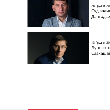
28 Грудня 2
Суд зали
Дангадз
13 Грудня 2
Луценко:
Саакашві