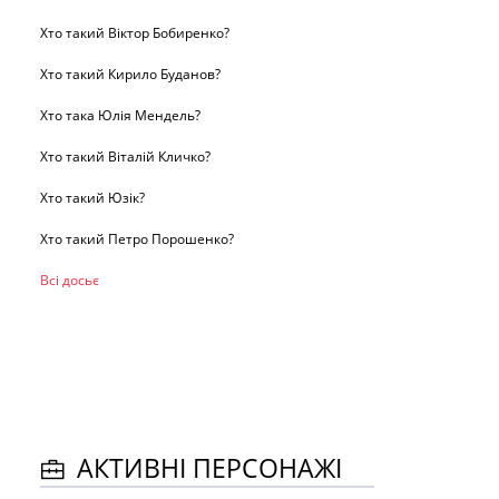
Хто такий Віктор Бобиренко?
Хто такий Кирило Буданов?
Хто така Юлія Мендель?
Хто такий Віталій Кличко?
Хто такий Юзік?
Хто такий Петро Порошенко?
Всі досьє
АКТИВНІ ПЕРСОНАЖІ