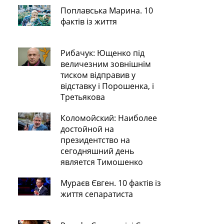
Поплавська Марина. 10
фактів із життя
Рибачук: Ющенко під
величезним зовнішнім
тиском відправив у
відставку і Порошенка, і
Третьякова
Коломойский: Наиболее
достойной на
президентство на
сегодняшний день
является Тимошенко
Мураєв Євген. 10 фактів із
життя сепаратиста