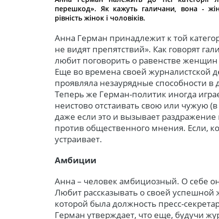
перешкод». Як кажуть галичани, вона - жі
рівність жінок і чоловіків.
Анна Герман принадлежит к той категор
не видят препятствий». Как говорят гал
любит поговорить о равенстве женщин
Еще во времена своей журналистской 
проявляла незаурядные способности в
Теперь же Герман-политик иногда играе
неистово отстаивать свою или чужую (в 
даже если это и вызывает раздражение
против общественного мнения. Если, ко
устраивает.
Амбиции
Анна – человек амбициозный. О себе о
Любит рассказывать о своей успешной 
которой была должность пресс-секрета
Герман утверждает, что еще, будучи жу