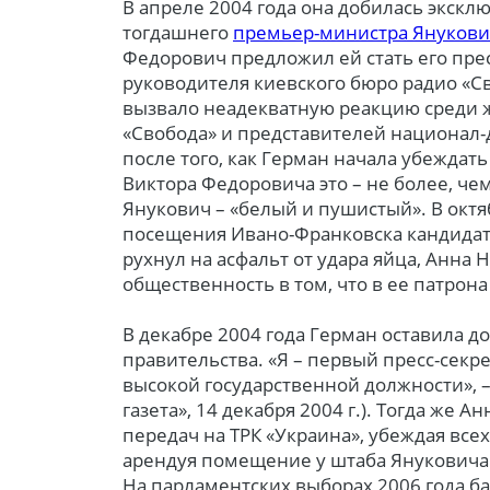
В апреле 2004 года она добилась экскл
тогдашнего
премьер-министра Янукови
Федорович предложил ей стать его пре
руководителя киевского бюро радио «С
вызвало неадекватную реакцию среди ж
«Свобода» и представителей национал
после того, как Герман начала убеждать 
Виктора Федоровича это – не более, че
Янукович – «белый и пушистый». В октяб
посещения Ивано-Франковска кандидат
рухнул на асфальт от удара яйца, Анна
общественность в том, что в ее патрон
В декабре 2004 года Герман оставила д
правительства. «Я – первый пресс-секр
высокой государственной должности», –
газета», 14 декабря 2004 г.). Тогда же 
передач на ТРК «Украина», убеждая всех,
арендуя помещение у штаба Януковича
На парламентских выборах 2006 года б