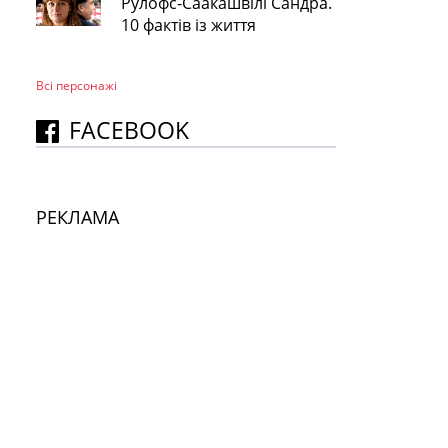
Рулофс-Саакашвілі Сандра.
10 фактів із життя
Всі персонажi
FACEBOOK
РЕКЛАМА