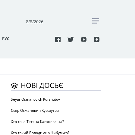
8/8/2026
РУC
НОВІ ДОСЬЄ
Seyar Osmanovich Kurshutov
Сєяр Османович Куршутов
Хто така Тетяна Кагановська?
Хто такий Володимир Цибулько?