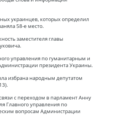
льных украинцев, которых определил
аняла 58-е место.
жность заместителя главы
уковича.
вного управления по гуманитарным и
Администрации президента Украины.
ыла избрана народным депутатом
3).
 связи с переходом в парламент Анну
ля Главного управления по
еским вопросам Администрации