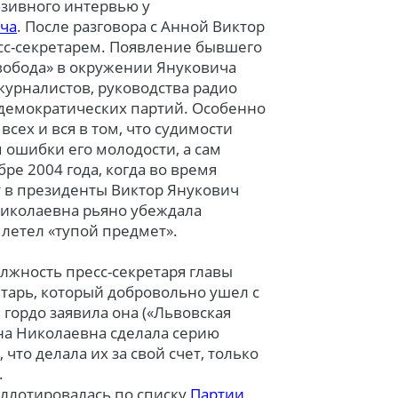
юзивного интервью у
ча
. После разговора с Анной Виктор
сс-секретарем. Появление бывшего
вобода» в окружении Януковича
урналистов, руководства радио
-демократических партий. Особенно
всех и вся в том, что судимости
м ошибки его молодости, а сам
ре 2004 года, когда во время
 в президенты Виктор Янукович
 Николаевна рьяно убеждала
а летел «тупой предмет».
олжность пресс-секретаря главы
етарь, который добровольно ушел с
 гордо заявила она («Львовская
Анна Николаевна сделала серию
 что делала их за свой счет, только
.
аллотировалась по списку
Партии