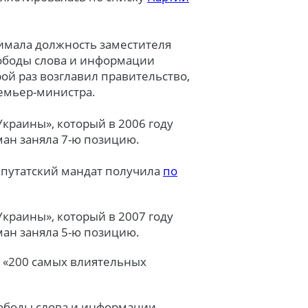
имала должность заместителя
вободы слова и информации
рой раз возглавил правительство,
емьер-министра.
краины», который в 2006 году
ман заняла 7-ю позицию.
епутатский мандат получила
по
краины», который в 2007 году
ман заняла 5-ю позицию.
» «200 самых влиятельных
вободы слова и информации