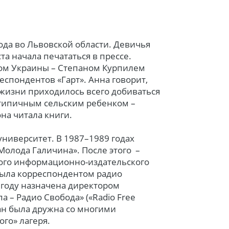
ода во Львовской области. Девичья
та начала печататься в прессе.
ом Украины – Степаном Курпилем
спондентов «Гарт». Анна говорит,
в жизни приходилось всего добиваться
етипичным сельским ребенком –
она читала книги.
ниверситет. В 1987–1989 годах
Молода Галичина». После этого –
ого информационно-издательского
была корреспондентом радио
 году назначена директором
 – Радио Свобода» («Radio Free
рман была дружна со многими
го» лагеря.