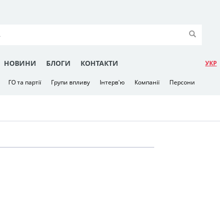
НОВИНИ
БЛОГИ
КОНТАКТИ
УКР
ГО та партії
Групи впливу
Інтерв'ю
Компанії
Персони