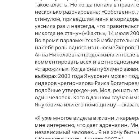
такое власть. Но когда попала в прави
несколько разочарована: «Собственно
стимулом, приведшим меня в коридоры 
уяснила раз и навсегда, что правител
никогда не стану» («Факты», 14 июля 2006
Во время парламентской избирательной
на себя роль одного из ньюсмейкеров П
Анна Николаевна продолжила и после 
комментировать всех и вся неоднозна
«старожилы». Когда она публично заявил
выборах 2009 года Янукович может под
лидеров «регионалов» Раиса Богатырева
подобные утверждения. Мол, решать этот
один человек. Кого в данном случае им
Януковича или его помощницу – сказать
«Я уже многое видела в жизни и карьера
мне интересно, что дает адреналин. Мн
независимый человек… Я не хочу быть 