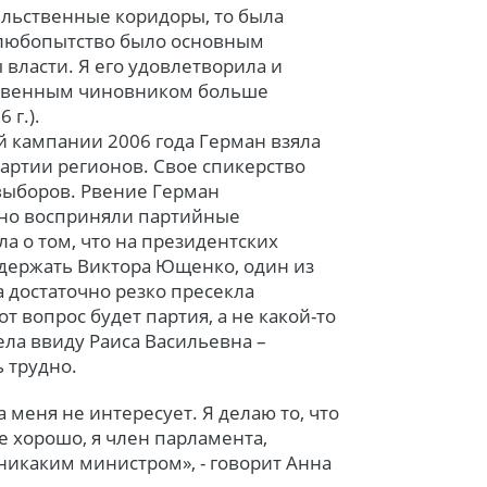
тельственные коридоры, то была
, любопытство было основным
власти. Я его удовлетворила и
ьственным чиновником больше
 г.).
 кампании 2006 года Герман взяла
артии регионов. Свое спикерство
выборов. Рвение Герман
чно восприняли партийные
а о том, что на президентских
держать Виктора Ющенко, один из
 достаточно резко пресекла
 вопрос будет партия, а не какой-то
ела ввиду Раиса Васильевна –
 трудно.
 меня не интересует. Я делаю то, что
е хорошо, я член парламента,
никаким министром», - говорит Анна