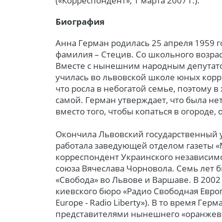
(«Корреспондент», 1 марта 2007 г.).
Биография
Анна Герман родилась 25 апреля 1959 г
фамилия – Стецив. Со школьного возрас
Вместе с нынешним народным депутат
училась во львовской школе юных корре
что росла в небогатой семье, поэтому 
самой. Герман утверждает, что была н
вместо того, чтобы копаться в огороде, 
Окончила Львовский государственный у
работала заведующей отделом газеты «
корреспондент Украинского независим
союза Вячеслава Чорновола. Семь лет 
«Свобода» во Львове и Варшаве. В 2002
киевского бюро «Радио Свободная Европа
Europe - Radio Liberty»). В то время Ге
представителями нынешнего «оранжево