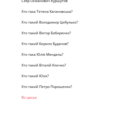
Сєяр Османович Куршутов
Хто така Тетяна Кагановська?
Хто такий Володимир Цибулько?
Хто такий Віктор Бобиренко?
Хто такий Кирило Буданов?
Хто така Юлія Мендель?
Хто такий Віталій Кличко?
Хто такий Юзік?
Хто такий Петро Порошенко?
Всі досьє