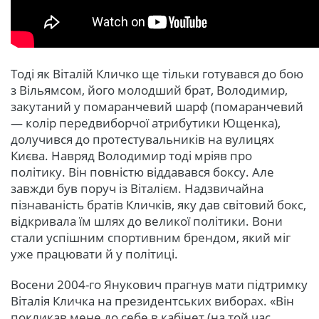
Тоді як Віталій Кличко ще тільки готувався до бою
з Вільямсом, його молодший брат, Володимир,
закутаний у помаранчевий шарф (помаранчевий
— колір передвиборчої атрибутики Ющенка),
долучився до протестувальників на вулицях
Києва. Навряд Володимир тоді мріяв про
політику. Він повністю віддавався боксу. Але
завжди був поруч із Віталієм. Надзвичайна
пізнаваність братів Кличків, яку дав світовий бокс,
відкривала їм шлях до великої політики. Вони
стали успішним спортивним брендом, який міг
уже працювати й у політиці.
Восени 2004-го Янукович прагнув мати підтримку
Віталія Кличка на президентських виборах. «Він
покликав мене до себе в кабінет (на той час