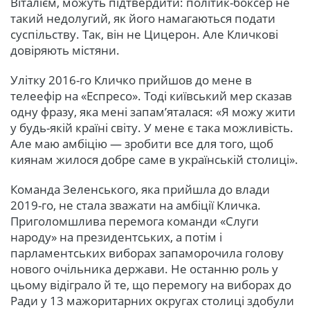
Віталієм, можуть підтвердити: політик-боксер не
такий недолугий, як його намагаються подати
суспільству. Так, він не Цицерон. Але Кличкові
довіряють містяни.
Улітку 2016-го Кличко прийшов до мене в
телеефір на «Еспресо». Тоді київський мер сказав
одну фразу, яка мені запам’яталася: «Я можу жити
у будь-якій країні світу. У мене є така можливість.
Але маю амбіцію — зробити все для того, щоб
киянам жилося добре саме в українській столиці».
Команда Зеленського, яка прийшла до влади
2019-го, не стала зважати на амбіції Кличка.
Приголомшлива перемога команди «Слуги
народу» на президентських, а потім і
парламентських виборах запаморочила голову
нового очільника держави. Не останню роль у
цьому відіграло й те, що перемогу на виборах до
Ради у 13 мажоритарних округах столиці здобули