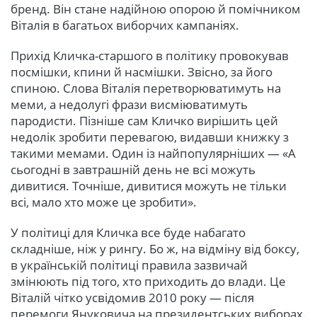
бренд. Він стане надійною опорою й помічником
Віталія в багатьох виборчих кампаніях.
Прихід Кличка-старшого в політику провокував
посмішки, кпини й насмішки. Звісно, за його
спиною. Слова Віталія перетворюватимуть на
меми, а недолугі фрази висміюватимуть
пародисти. Пізніше сам Кличко вирішить цей
недолік зробити перевагою, видавши книжку з
такими мемами. Один із найпопулярніших — «А
сьогодні в завтрашній день не всі можуть
дивитися. Точніше, дивитися можуть не тільки
всі, мало хто може це зробити».
У політиці для Кличка все буде набагато
складніше, ніж у рингу. Бо ж, на відміну від боксу,
в українській політиці правила зазвичай
змінюють під того, хто приходить до влади. Це
Віталій чітко усвідомив 2010 року — після
перемоги Януковича на президентських виборах.