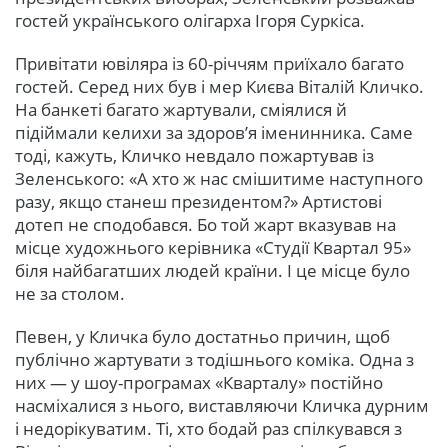
гостей українського олігарха Ігоря Суркіса.
Привітати ювіляра із 60-річчям приїхало багато
гостей. Серед них був і мер Києва Віталій Кличко.
На банкеті багато жартували, сміялися й
підіймали келихи за здоров’я іменинника. Саме
тоді, кажуть, Кличко невдало пожартував із
Зеленського: «А хто ж нас смішитиме наступного
разу, якщо станеш президентом?» Артистові
дотеп не сподобався. Бо той жарт вказував на
місце художнього керівника «Студії Квартал 95»
біля найбагатших людей країни. І це місце було
не за столом.
Певен, у Кличка було достатньо причин, щоб
публічно жартувати з тодішнього коміка. Одна з
них — у шоу-програмах «Кварталу» постійно
насміхалися з нього, виставляючи Кличка дурним
і недорікуватим. Ті, хто бодай раз спілкувався з