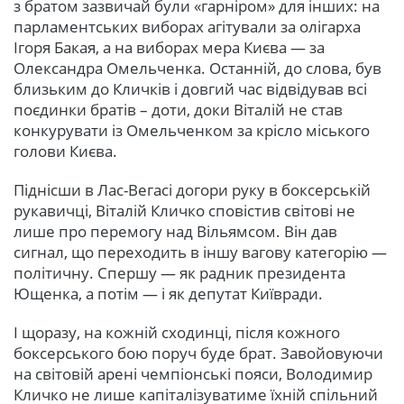
з братом зазвичай були «гарніром» для інших: на
парламентських виборах агітували за олігарха
Ігоря Бакая, а на виборах мера Києва — за
Олександра Омельченка. Останній, до слова, був
близьким до Кличків і довгий час відвідував всі
поєдинки братів – доти, доки Віталій не став
конкурувати із Омельченком за крісло міського
голови Києва.
Піднісши в Лас-Вегасі догори руку в боксерській
рукавичці, Віталій Кличко сповістив світові не
лише про перемогу над Вільямсом. Він дав
сигнал, що переходить в іншу вагову категорію —
політичну. Спершу — як радник президента
Ющенка, а потім — і як депутат Київради.
І щоразу, на кожній сходинці, після кожного
боксерського бою поруч буде брат. Завойовуючи
на світовій арені чемпіонські пояси, Володимир
Кличко не лише капіталізуватиме їхній спільний