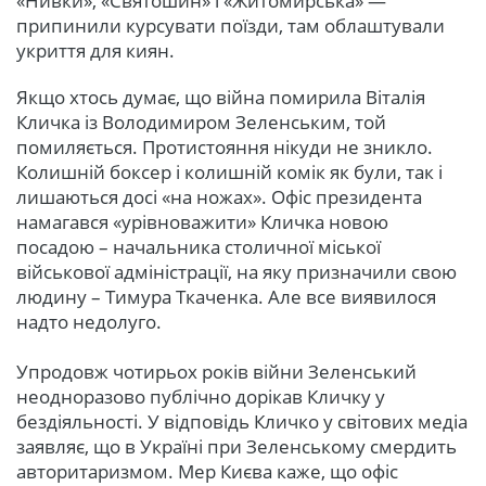
«Нивки», «Святошин» і «Житомирська» —
припинили курсувати поїзди, там облаштували
укриття для киян.
Якщо хтось думає, що війна помирила Віталія
Кличка із Володимиром Зеленським, той
помиляється. Протистояння нікуди не зникло.
Колишній боксер і колишній комік як були, так і
лишаються досі «на ножах». Офіс президента
намагався «урівноважити» Кличка новою
посадою – начальника столичної міської
військової адміністрації, на яку призначили свою
людину – Тимура Ткаченка. Але все виявилося
надто недолуго.
Упродовж чотирьох років війни Зеленський
неодноразово публічно дорікав Кличку у
бездіяльності. У відповідь Кличко у світових медіа
заявляє, що в Україні при Зеленському смердить
авторитаризмом. Мер Києва каже, що офіс