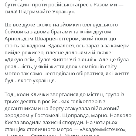
бути єдині проти російської агресії. Разом ми —
сила! Підтримайте Україну».
Це все дуже схоже на зйомки голлівудського
бойовика з двома братами та їхнім другом
Арнольдом Шварценеггером, який поки що
стоїть за кадром. Здавалося, ось зараз з-за камери
вийде режисер, плесне долонями й скаже:
«Дякую всім, було! Знято! Усі вільні!». Але це була
реальність, у якій життя двох чемпіонів світу
могло так само несподівано обірватися, як і життя
будь-якого українця.
Тоді, коли Клички зверталися до містян, група із
трьох десятків російських гелікоптерів з
десантниками на борту атакувала військовий
аеродром у Гостомелі. Щоправда, марно. Навколо
Києва зводили захисні споруди. На чотирьох
станціях столичного метро — «Академмістечко»,