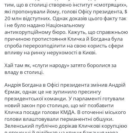
тим, що в столиці створено інститут «смотрящих»,
які пропонували йому, голові Офісу президента, $
20 млн відступних. Однак доказів цього факту так
і не було надано Національному
антикорупційному бюро. Кажуть, що справжньою
причиною протистояння Кличка й Богдана була
спроба перерозподілити на свою користь сфери
впливу на ринку нерухомості в Києві.
Хай там як, «слуги народу» затято боролися за
владу в столиці.
Андрія Богдана в Офісі президента змінив Андрій
Єрмак, однак це не зупинило пресингу
президентської команди. У парламенті готували
новий закон про столицю, що міг позбавити
Кличка посади голови КМДА. В оточенні міського
голови влаштовували перманентні обшуки.
Зеленський публічно дорікав Кличкові корупцією
в оточенні й підіймав на кпини бажання мера