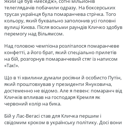
Який це був «меседж», сотні мільйонів
телеглядачів побачили одразу. На боксерських
трусах українця була помаранчева стрічка. Того
кольору, який буквально заполонив усі головні
вулиці Києва. Після восьми раундів Кличко здобув
перемогу над Вільямсом.
Над головою чемпіона розліталося помаранчеве
конфетті, а його брат, який спеціально прилетів
на бій, розгорнув помаранчевий стяг із написом
«Так!».
Що в ті хвилини думали росіяни й особисто Путін,
який проштовхував у президенти Януковича,
достеменно не відомо. Але я певен: помаранч від
Кличків впливав на господаря Кремля як
червоний колір на бика.
Бій у Лас-Вегасі став для Кличка першим і
свідомим кроком в українську політику. Досі вони