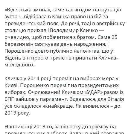
«Віденська змова», саме так згодом назвуть цю
зустріч, відібрала в Кличка право на бій за
президентський пояс. До речі, тоді в австрійську
столицю приїхав і Володимир Кличко —
очевидно, щоб побачитися з братом. Саме 25
березня він святкував день народження, і
Порошенко довго публічно наполягав, що у
Відень він просто прилетів привітати Кличка-
молодшого.
Кличко у 2014 році переміг на виборах мера у
Києві. Порошенко переміг на президентських
виборах. Очолюваний Кличком «УДАР» разом із
БПП зайшов у парламент. Здавалося, для Віталія
усе складалося якнайкраще. Як виявилося – до
2019 року.
Наприкінці 2018-го, за пів року до тріумфу на
президентських виборах, Зеленський розважав