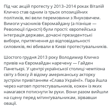
Під час акцій протесту у 2013–2014 роках Віталій
Кличко став одним із трьох опозиційних
політиків, які вели перемовини з Януковичем.
Вимоги учасників Євромайдану (а пізніше —
Революції гідності) були прості: європейська
інтеграція держави, дочасні президентські
вибори, притягнення до відповідальності
силовиків, які вбивали в Києві протестувальників.
Шостого грудня 2013 року Володимир Кличко
привів на Євромайдан наречену — Гайден
Панетьєрі. У центрі української столиці чемпіона
світу з боксу й відому американську акторку
зустріли привітанням «Слава Україні!». Пара йшла
через натовп протестувальників, кожен із яких
намагався потиснути їм руки. Вони разом вийшли
на сцену перед мітингувальникам, зірвавши
овації.