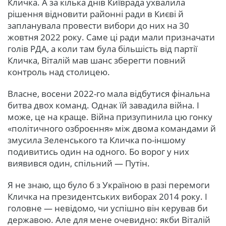
Кличка. А за кілька днів Київрада ухвалила
рішення відновити районні ради в Києві й
запланувала провести вибори до них на 30
жовтня 2022 року. Саме ці ради мали призначати
голів РДА, а коли там була більшість від партії
Кличка, Віталій мав шанс зберегти повний
контроль над столицею.
Власне, восени 2022-го мала відбутися фінальна
битва двох команд. Однак їй завадила війна. І
може, це на краще. Війна призупинила цю гонку
«політичного озброєння» між двома командами й
змусила Зеленського та Кличка по-іншому
подивитись один на одного. Бо ворог у них
виявився один, спільний — Путін.
Я не знаю, що було б з Україною в разі перемоги
Кличка на президентських виборах 2014 року. І
головне — невідомо, чи успішно він керував би
державою. Але для мене очевидно: якби Віталій