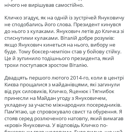
нічого не вирішував самостійно.
Кличко згадує, як на одній із зустрічей Януковичу
не сподобались його слова. Президент кинувся
до нього з кулаками. Янукович летів до Кличка зі
стиснутими кулаками. Віталій добре розумів:
якщо Янукович кинеться на нього, вибору не
буде. Тому боксер-чемпіон став у бойову стійку.
Це й зупинило тодішнього президента, який
трохи поступався зростом Віталію.
Двадцять першого лютого 2014-го, коли в центрі
Києва прощалися з майданівцями, які загинули
від рук силовиків, Кличко, Яценюк і Тягнибок
принесли на Майдан угоду з Януковичем,
укладену за участю міжнародних посередників.
Пам’ятаю, це спровокувало свист та обурення. Я
стояв серед розлюченого натовпу, який вимагав
«крові» Януковича. У відповідь Кличко по-
боксерськи грав щелепами. Було видно, що цей