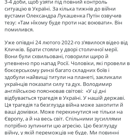
3-4 доби, щоб узяти під повний контроль
ситуацію в Україні. За кілька тижнів до війни
вустами Олександра Лукашенка Путін озвучив
тезу: «Там ні́кому буде проти нас воювати». Він
помилився.
Уже опівдні 24 лютого 2022-го з’явилося відео від
Кличків. Брати стояли у дворі столичної мерії.
Вони були схвильовані, говорили щиро й
упевнено про напад Росії. Чоловіки, які провели в
боксерському ринзі багато складних боїв і
здобули найвищі титули на планеті, закликали
українців показати силу та дух. Володимир
англійською пояснював світові: «У ці дні
відбувається трагедія в Україні. У нашій державі.
Ця трагедія та безглузда війна може захопити й
ваші домівки. Може перекинутися не тільки на
Європу, а й на весь світ. Спільними зусиллями
потрібно зупинити цю агресію. Цю безглузду
війну, у якій переможців не буде. Ми повинні