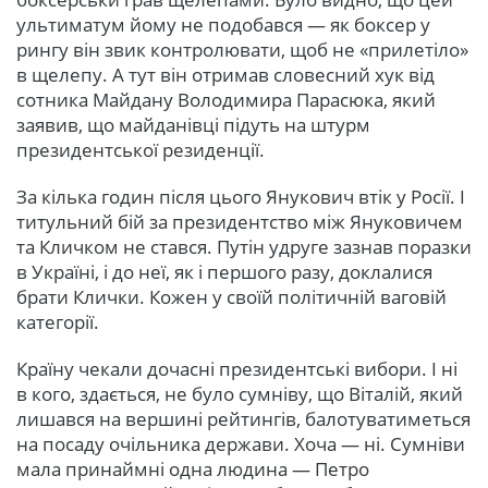
ультиматум йому не подобався — як боксер у
рингу він звик контролювати, щоб не «прилетіло»
в щелепу. А тут він отримав словесний хук від
сотника Майдану Володимира Парасюка, який
заявив, що майданівці підуть на штурм
президентської резиденції.
За кілька годин після цього Янукович втік у Росії. І
титульний бій за президентство між Януковичем
та Кличком не стався. Путін удруге зазнав поразки
в Україні, і до неї, як і першого разу, доклалися
брати Клички. Кожен у своїй політичній ваговій
категорії.
Країну чекали дочасні президентські вибори. І ні
в кого, здається, не було сумніву, що Віталій, який
лишався на вершині рейтингів, балотуватиметься
на посаду очільника держави. Хоча — ні. Сумніви
мала принаймні одна людина — Петро