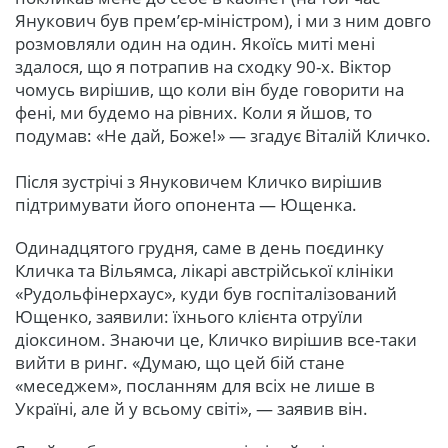
Янукович був прем’єр-міністром), і ми з ним довго
розмовляли один на один. Якоїсь миті мені
здалося, що я потрапив на сходку 90-х. Віктор
чомусь вирішив, що коли він буде говорити на
фені, ми будемо на рівних. Коли я йшов, то
подумав: «Не дай, Боже!» — згадує Віталій Кличко.
Після зустрічі з Януковичем Кличко вирішив
підтримувати його опонента — Ющенка.
Одинадцятого грудня, саме в день поєдинку
Кличка та Вільямса, лікарі австрійської клініки
«Рудольфінерхаус», куди був госпіталізований
Ющенко, заявили: їхнього клієнта отруїли
діоксином. Знаючи це, Кличко вирішив все-таки
вийти в ринг. «Думаю, що цей бій стане
«меседжем», посланням для всіх не лише в
Україні, але й у всьому світі», — заявив він.