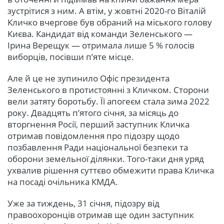
зустрітися з ним. А втім, у жовтні 2020-го Віталій
Кличко вчергове був обраний на міського голову
Києва. Кандидат від команди Зеленського —
Ірина Верещук — отримала лише 5 % голосів
виборців, посівши п’яте місце.
Але й це не зупинило Офіс президента
Зеленського в протистоянні з Кличком. Сторони
вели затяту боротьбу. Її апогеєм стала зима 2022
року. Двадцять п’ятого січня, за місяць до
вторгнення Росії, перший заступник Кличка
отримав повідомлення про підозру щодо
позбавлення Ради національної безпеки та
оборони земельної ділянки. Того-таки дня уряд
ухвалив рішення суттєво обмежити права Кличка
на посаді очільника КМДА.
Уже за тиждень, 31 січня, підозру від
правоохоронців отримав ще один заступник