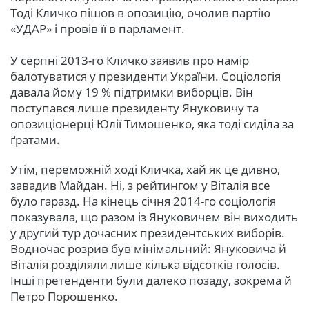
Тоді Кличко пішов в опозицію, очолив партію
«УДАР» і провів її в парламент.
У серпні 2013-го Кличко заявив про намір
балотуватися у президенти України. Соціологія
давала йому 19 % підтримки виборців. Він
поступався лише президенту Януковичу та
опозиціонерці Юлії Тимошенко, яка тоді сиділа за
ґратами.
Утім, переможній ході Кличка, хай як це дивно,
завадив Майдан. Ні, з рейтингом у Віталія все
було гаразд. На кінець січня 2014-го соціологія
показувала, що разом із Януковичем він виходить
у другий тур дочасних президентських виборів.
Водночас розрив був мінімальний: Януковича й
Віталія розділяли лише кілька відсотків голосів.
Інші претенденти були далеко позаду, зокрема й
Петро Порошенко.