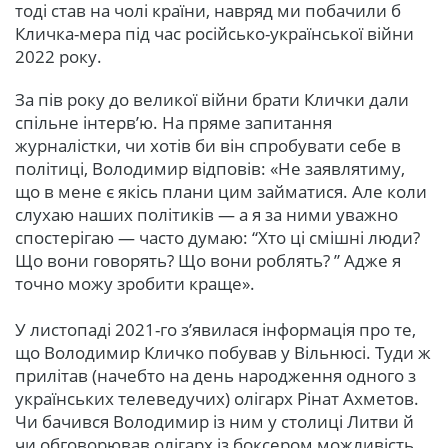
тоді став на чолі країни, навряд ми побачили б
Кличка-мера під час російсько-української війни
2022 року.
За пів року до великої війни брати Клички дали
спільне інтерв’ю. На пряме запитання
журналістки, чи хотів би він спробувати себе в
політиці, Володимир відповів: «Не заявлятиму,
що в мене є якісь плани цим займатися. Але коли
слухаю наших політиків — а я за ними уважно
спостерігаю — часто думаю: “Хто ці смішні люди?
Що вони говорять? Що вони роблять? ” Адже я
точно можу зробити краще».
У листопаді 2021-го з’явилася інформація про те,
що Володимир Кличко побував у Вільнюсі. Туди ж
прилітав (начебто на день народження одного з
українських телеведучих) олігарх Рінат Ахметов.
Чи бачився Володимир із ним у столиці Литви й
чи обговорював олігарх із боксером можливість