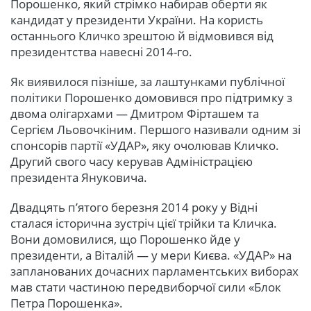
Порошенко, який стрімко набирав оберти як
кандидат у президенти України. На користь
останнього Кличко зрештою й відмовився від
президентства навесні 2014-го.
Як виявилося пізніше, за лаштунками публічної
політики Порошенко домовився про підтримку з
двома олігархами — Дмитром Фірташем та
Сергієм Льовочкіним. Першого називали одним зі
спонсорів партії «УДАР», яку очолював Кличко.
Другий свого часу керував Адміністрацією
президента Януковича.
Двадцять п’ятого березня 2014 року у Відні
сталася історична зустріч цієї трійки та Кличка.
Вони домовилися, що Порошенко йде у
президенти, а Віталій — у мери Києва. «УДАР» на
запланованих дочасних парламентських виборах
мав стати частиною передвиборчої сили «Блок
Петра Порошенка».