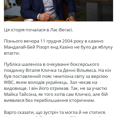
Ця історія почалася в Лас-Вегасі.
Пізнього вечора 11 грудня 2004 року в казино
Мандалай-Бей Різорт енд Казіно не було де яблуку
впасти.
Публіка шаленіла в очікуванні боксерського
поєдинку Віталія Кличка та Денні Вільямса. На кін
був поставлений пояс чемпіона світу за версією
WBC, яким володів українець. Зал чекав на
видовище. І він його отримав. Так, не за участю
Майка Тайсона, як того хотів сам Кличко, але бій
виявився без перебільшення історичним.
Варто сказати, що зустріч та могла й не статися.