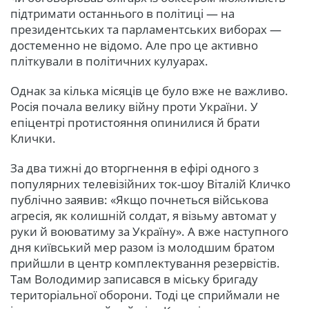
підтримати останнього в політиці — на
президентських та парламентських виборах —
достеменно не відомо. Але про це активно
пліткували в політичних кулуарах.
Однак за кілька місяців це було вже не важливо.
Росія почала велику війну проти України. У
епіцентрі протистояння опинилися й брати
Клички.
За два тижні до вторгнення в ефірі одного з
популярних телевізійних ток-шоу Віталій Кличко
публічно заявив: «Якщо почнеться військова
агресія, як колишній солдат, я візьму автомат у
руки й воюватиму за Україну». А вже наступного
дня київський мер разом із молодшим братом
прийшли в центр комплектування резервістів.
Там Володимир записався в міську бригаду
територіальної оборони. Тоді це сприймали не