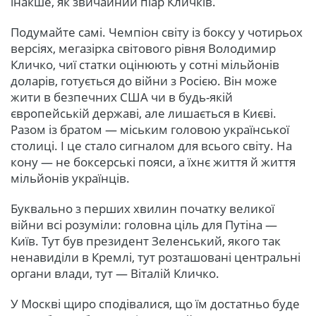
інакше, як звичайний піар Кличків.
Подумайте самі. Чемпіон світу із боксу у чотирьох
версіях, мегазірка світового рівня Володимир
Кличко, чиї статки оцінюють у сотні мільйонів
доларів, готується до війни з Росією. Він може
жити в безпечних США чи в будь-якій
європейській державі, але лишається в Києві.
Разом із братом — міським головою української
столиці. І це стало сигналом для всього світу. На
кону — не боксерські пояси, а їхнє життя й життя
мільйонів українців.
Буквально з перших хвилин початку великої
війни всі розуміли: головна ціль для Путіна —
Київ. Тут був президент Зеленський, якого так
ненавиділи в Кремлі, тут розташовані центральні
органи влади, тут — Віталій Кличко.
У Москві щиро сподівалися, що їм достатньо буде