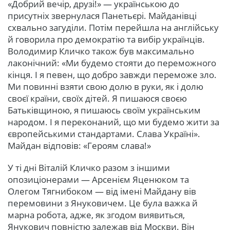
«Добрий вечір, друзі!» — українською до
присутніх звернулася Панетьєрі. Майданівці
схвально загуділи. Потім перейшла на англійську
й говорила про демократію та вибір українців.
Володимир Кличко також був максимально
лаконічний: «Ми будемо стояти до переможного
кінця. І я певен, що добро завжди переможе зло.
Ми повинні взяти свою долю в руки, як і долю
своєї країни, своїх дітей. Я пишаюся своєю
Батьківщиною, я пишаюсь своїм українським
народом. І я переконаний, що ми будемо жити за
європейськими стандартами. Слава Україні».
Майдан відповів: «Героям слава!»
У ті дні Віталій Кличко разом з іншими
опозиціонерами — Арсенієм Яценюком та
Олегом Тягнибоком — від імені Майдану вів
перемовини з Януковичем. Це була важка й
марна робота, адже, як згодом виявиться,
Янукович повністю залежав від Москви. Він