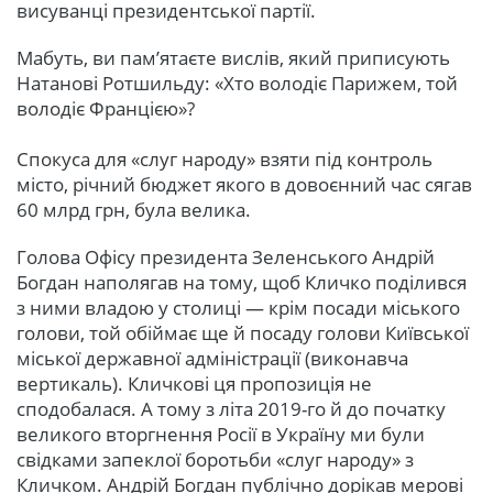
висуванці президентської партії.
Мабуть, ви пам’ятаєте вислів, який приписують
Натанові Ротшильду: «Хто володіє Парижем, той
володіє Францією»?
Спокуса для «слуг народу» взяти під контроль
місто, річний бюджет якого в довоєнний час сягав
60 млрд грн, була велика.
Голова Офісу президента Зеленського Андрій
Богдан наполягав на тому, щоб Кличко поділився
з ними владою у столиці — крім посади міського
голови, той обіймає ще й посаду голови Київської
міської державної адміністрації (виконавча
вертикаль). Кличкові ця пропозиція не
сподобалася. А тому з літа 2019-го й до початку
великого вторгнення Росії в Україну ми були
свідками запеклої боротьби «слуг народу» з
Кличком. Андрій Богдан публічно дорікав мерові