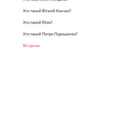
Хто такий Віталій Кличко?
Хто такий Юзік?
Хто такий Петро Порошенко?
Всі досьє