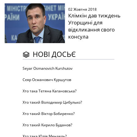
02 Жовтня 2018
Клімкін дав тиждень
Угорщині для
відкликання свого
консула
НОВІ ДОСЬЄ
Seyar Osmanovich Kurshutov
Сєяр Османович Куршутов
Хто така Тетяна Кагановська?
Хто такий Володимир Цибулько?
Хто такий Віктор Бобиренко?
Хто такий Кирило Буданов?
Хто така Юлія Мендель?