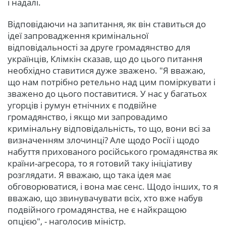
і надалі.
Відповідаючи на запитання, як він ставиться до
ідеї запровадження кримінальної
відповідальності за друге громадянство для
українців, Клімкін сказав, що до цього питання
необхідно ставитися дуже зважено. "Я вважаю,
що нам потрібно ретельно над цим поміркувати і
зважено до цього поставитися. У нас у багатьох
угорців і румун етнічних є подвійне
громадянство, і якщо ми запровадимо
кримінальну відповідальність, то що, вони всі за
визначенням злочинці? Але щодо Росії і щодо
набуття прихованого російського громадянства як
країни-агресора, то я готовий таку ініціативу
розглядати. Я вважаю, що така ідея має
обговорюватися, і вона має сенс. Щодо інших, то я
вважаю, що звинувачувати всіх, хто вже набув
подвійного громадянства, не є найкращою
опцією", - наголосив міністр.