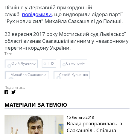
Пізніше у Державній прикордонній
службі
повідомили
, що видворили лідера партії
"Рух нових сил" Михайла Саакашвілі до Польщі.
22 вересня 2017 року Мостиський суд Львівської
області визнав Саакашвілі винним у незаконному
перетині кордону України.
Теги
Юрій Луценко
ГПУ
Самопоміч
Михайло Саакашвілі
Сергій Курченко
Поділитись
МАТЕРІАЛИ ЗА ТЕМОЮ
15 Лютого 2018
Влада розправилась із
Саакашвілі. Спільна