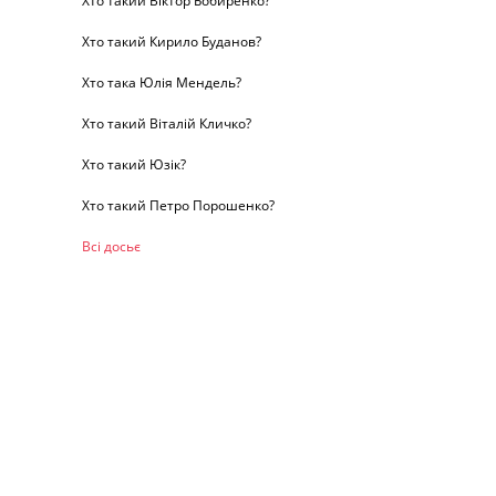
Хто такий Віктор Бобиренко?
Хто такий Кирило Буданов?
Хто така Юлія Мендель?
Хто такий Віталій Кличко?
Хто такий Юзік?
Хто такий Петро Порошенко?
Всі досьє