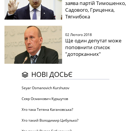
заява партій Тимошенко,
Садового, Гриценка,
Тягнибока
02 Лютого 2018
Ще один депутат може
поповнити список
"доторканних"
НОВІ ДОСЬЄ
Seyar Osmanovich Kurshutov
Сєяр Османович Куршутов
Хто така Тетяна Кагановська?
Хто такий Володимир Цибулько?