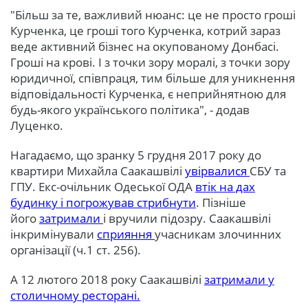
"Більш за те, важливий нюанс: це не просто гроші
Курченка, це гроші того Курченка, котрий зараз
веде активний бізнес на окупованому Донбасі.
Гроші на крові. І з точки зору моралі, з точки зору
юридичної, співпраця, тим більше для уникнення
відповідальності Курченка, є неприйнятною для
будь-якого українського політика", - додав
Луценко.
Нагадаємо, що зранку 5 грудня 2017 року до
квартири Михайла Саакашвілі
увірвалися
СБУ та
ГПУ. Екс-очільник Одеської ОДА
втік на дах
будинку і погрожував стрибнути
. Пізніше
його
затримали
і вручили підозру. Саакашвілі
інкримінували
сприяння
учасникам злочинних
організації (ч.1 ст. 256).
А 12 лютого 2018 року Саакашвілі
затримали у
столичному ресторані.