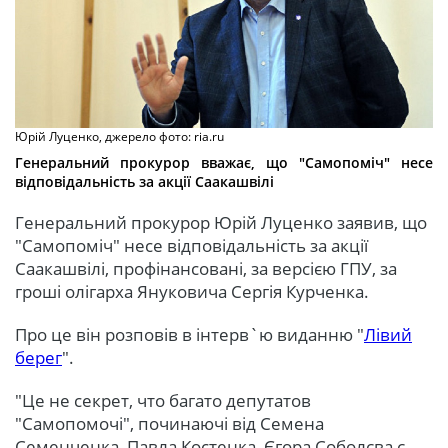
Юрій Луценко, джерело фото: ria.ru
Генеральний прокурор вважає, що "Самопоміч" несе
відповідальність за акції Саакашвілі
Генеральний прокурор Юрій Луценко заявив, що
"Самопоміч" несе відповідальність за акції
Саакашвілі, профінансовані, за версією ГПУ, за
гроші олігарха Януковича Сергія Курченка.
Про це він розповів в інтерв`ю виданню "
Лівий
берег
".
"Це не секрет, что багато депутатов
"Самопомочі", починаючі від Семена
Семенченка, Павла Костенка, Єгора Соболєва є