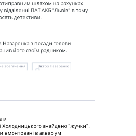
ротиправним шляхом на рахунках
у відділенні ПАТ АКБ "Львів" в тому
росять детективи.
 Назаренка з посади голови
ачив його своїм радником.
не збагачення
Віктор Назаренко
2018
ті Холодницького знайдено "жучки".
и вмонтовані в акваріум