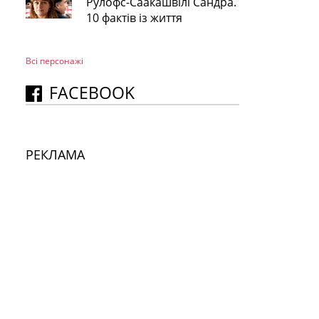
Рулофс-Саакашвілі Сандра.
10 фактів із життя
Всі персонажi
FACEBOOK
РЕКЛАМА