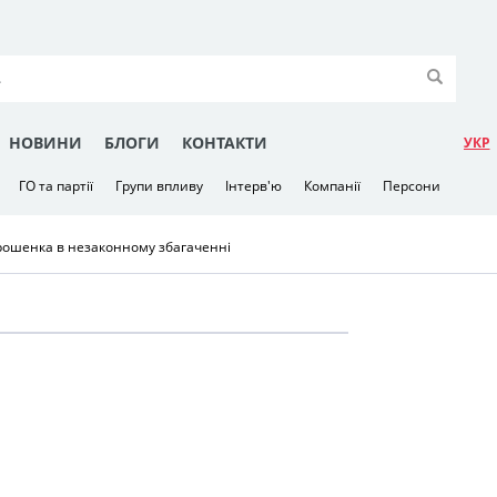
НОВИНИ
БЛОГИ
КОНТАКТИ
УКР
ГО та партії
Групи впливу
Інтерв'ю
Компанії
Персони
рошенка в незаконному збагаченні