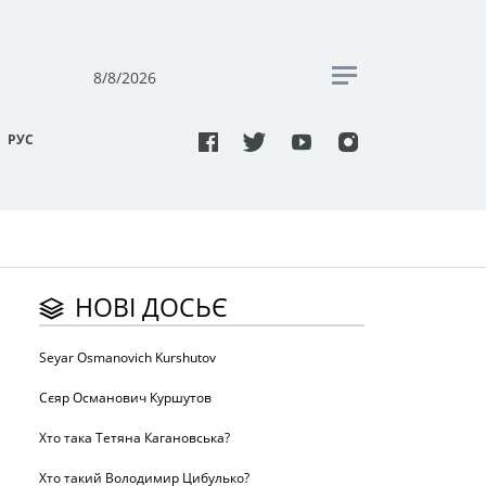
8/8/2026
РУC
НОВІ ДОСЬЄ
Seyar Osmanovich Kurshutov
Сєяр Османович Куршутов
Хто така Тетяна Кагановська?
Хто такий Володимир Цибулько?