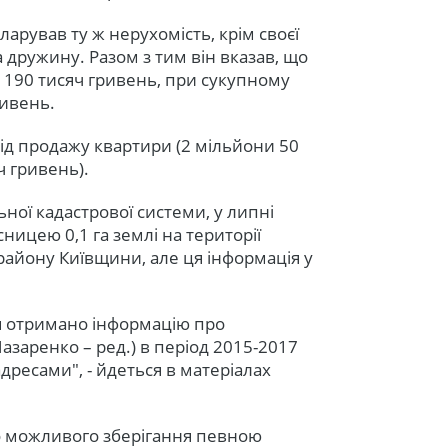
ларував ту ж нерухомість, крім своєї
а дружину. Разом з тим він вказав, що
та 190 тисяч гривень, при сукупному
ривень.
ід продажу квартири (2 мільйони 50
ч гривень).
ьної кадастрової системи, у липні
ницею 0,1 га землі на території
району Київщини, але ця інформація у
ня отримано інформацію про
аренко – ред.) в період 2015-2017
адресами", - йдеться в матеріалах
о можливого зберігання певною