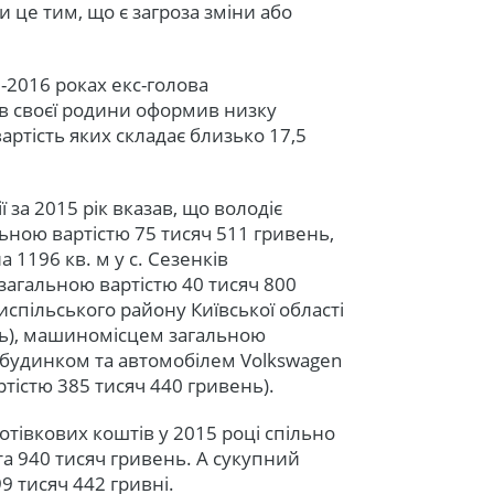
 це тим, що є загроза зміни або
-2016 роках екс-голова
в своєї родини оформив низку
вартість яких складає близько 17,5
 за 2015 рік вказав, що володіє
льною вартістю 75 тисяч 511 гривень,
 1196 кв. м у с. Сезенків
 загальною вартістю 40 тисяч 800
испільського району Київської області
нь), машиномісцем загальною
м будинком та автомобілем Volkswagen
ртістю 385 тисяч 440 гривень).
отівкових коштів у 2015 році спільно
та 940 тисяч гривень. А сукупний
99 тисяч 442 гривні.