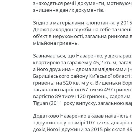
знаходяться речі і документи, мотивуючи
знищення даних документів.
Згідно з матеріалами клопотання, у 2015
Держприкордонслужби на себе та члені
об'єктів нерухомості, загальна ринкова 
мільйона гривень.
Зазначається, що Назаренко, у декларації
квартирою та гаражем у 45,2 кв. м, зага
а його дружина – двома землідянками (на
Баришівського району Київської області
гривень; на 520 кв. м у с. Вишеньки Бор
загальною вартістю 67 тисяч 497 гриве
вартістю 89 тисяч 120 гривень, садови
Tiguan (2011 року випуску, загальною ва
Додатково Назаренко вказав наявність г
з дружиною у розмірі 107 тисяч доларів 
дохід його і дружини за 2015 рік склав 4