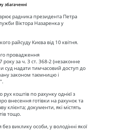
у збагаченні
зрює радника президента Петра
ужби Віктора Назаренка у
ого райсуду Києва від 10 квітня.
ого провадження
року за ч. 3 ст. 368-2 (незаконне
и суд надати тимчасовий доступ до
ювану законом таємницю і
".
 рух коштів по рахунку однієї з
 про внесення готівки на рахунок та
у клієнта; документи, які містять
тів тощо.
без виклику особи, у володінні якої