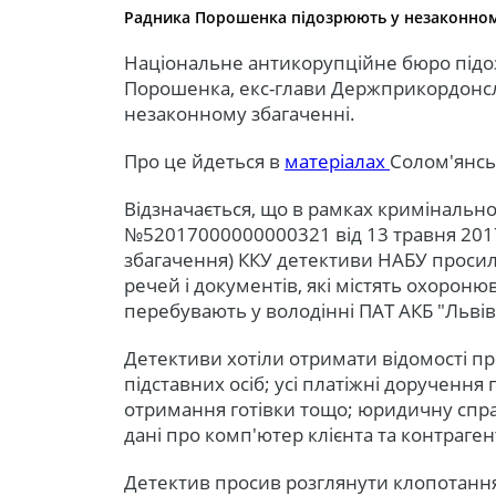
Радника Порошенка підозрюють у незаконном
Національне антикорупційне бюро підо
Порошенка, екс-глави Держприкордонсл
незаконному збагаченні.
Про це йдеться в
матеріалах
Солом'янськ
Відзначається, що в рамках кримінальн
№52017000000000321 від 13 травня 2017 
збагачення) ККУ детективи НАБУ просил
речей і документів, які містять охорон
перебувають у володінні ПАТ АКБ "Львів
Детективи хотіли отримати відомості про
підставних осіб; усі платіжні доручення
отримання готівки тощо; юридичну справ
дані про комп'ютер клієнта та контраген
Детектив просив розглянути клопотання 