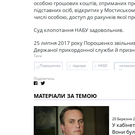
особою грошових коштів, отриманих п
підставних осіб, відкритих у Мостиськом
числі особою, доступ до рахунків якої п
Суд клопотання НАБУ задовольнив.
25 липня 2017 року Порошенко звільнив
Держаної прикордонної служби й призн
Теги
Порошенко
підозра
НАБУ
незакон
Поділитись
МАТЕРІАЛИ ЗА ТЕМОЮ
20 Березня 
У кабіне
Вони бул