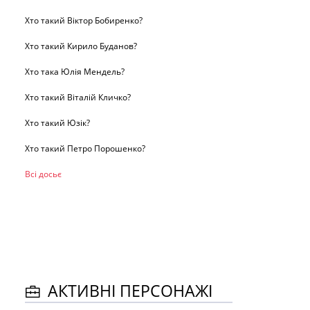
Хто такий Віктор Бобиренко?
Хто такий Кирило Буданов?
Хто така Юлія Мендель?
Хто такий Віталій Кличко?
Хто такий Юзік?
Хто такий Петро Порошенко?
Всі досьє
АКТИВНІ ПЕРСОНАЖІ