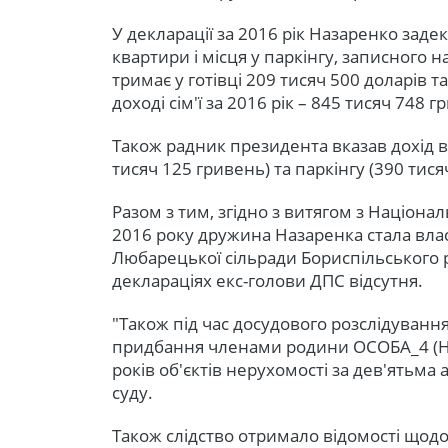
У декларації за 2016 рік Назаренко задек
квартири і місця у паркінгу, записного н
тримає у готівці 209 тисяч 500 доларів 
доході сім'ї за 2016 рік – 845 тисяч 748 г
Також радник президента вказав дохід в
тисяч 125 гривень) та паркінгу (390 тися
Разом з тим, згідно з витягом з Націонал
2016 року дружина Назаренка стала влас
Любарецької сільради Бориспільського 
деклараціях екс-голови ДПС відсутня.
"Також під час досудового розслідуван
придбання членами родини ОСОБА_4 (Наз
років об'єктів нерухомості за дев'ятьма 
суду.
Також слідство отримало відомості щод