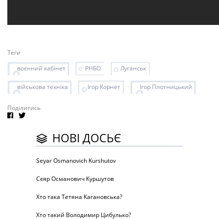
Теги
воєнний кабінет
РНБО
Луганськ
військова техніка
Ігор Корнет
Ігор Плотницький
Поділитись
НОВІ ДОСЬЄ
Seyar Osmanovich Kurshutov
Сєяр Османович Куршутов
Хто така Тетяна Кагановська?
Хто такий Володимир Цибулько?