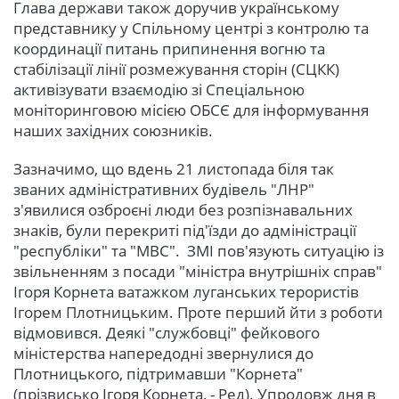
Глава держави також доручив українському
представнику у Спільному центрі з контролю та
координації питань припинення вогню та
стабілізації лінії розмежування сторін (СЦКК)
активізувати взаємодію зі Спеціальною
моніторинговою місією ОБСЄ для інформування
наших західних союзників.
Зазначимо, що вдень 21 листопада біля так
званих адміністративних будівель "ЛНР"
з'явилися озброєні люди без розпізнавальних
знаків, були перекриті під'їзди до адміністрації
"республіки" та "МВС". ЗМІ пов'язують ситуацію із
звільненням з посади "міністра внутрішніх справ"
Ігоря Корнета ватажком луганських терористів
Ігорем Плотницьким. Проте перший йти з роботи
відмовився. Деякі "службовці" фейкового
міністерства напередодні звернулися до
Плотницького, підтримавши "Корнета"
(прізвисько Ігоря Корнета, - Ред). Упродовж дня в