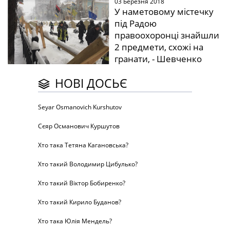
03 Березня 2018
У наметовому містечку
під Радою
правоохоронці знайшли
2 предмети, схожі на
гранати, - Шевченко
НОВІ ДОСЬЄ
Seyar Osmanovich Kurshutov
Сєяр Османович Куршутов
Хто така Тетяна Кагановська?
Хто такий Володимир Цибулько?
Хто такий Віктор Бобиренко?
Хто такий Кирило Буданов?
Хто така Юлія Мендель?