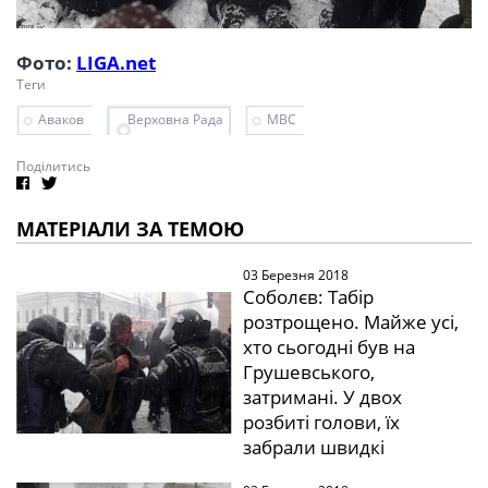
Фото:
LIGA.net
Теги
Аваков
Верховна Рада
МВС
Поділитись
МАТЕРІАЛИ ЗА ТЕМОЮ
03 Березня 2018
Соболєв: Табір
розтрощено. Майже усі,
хто сьогодні був на
Грушевського,
затримані. У двох
розбиті голови, їх
забрали швидкі