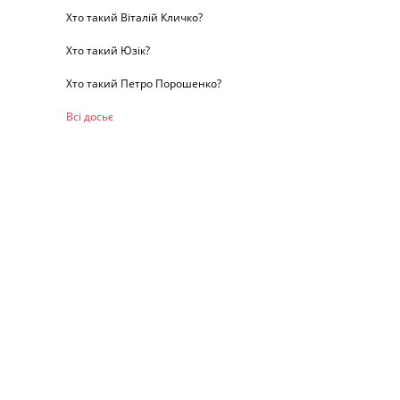
Хто такий Віталій Кличко?
Хто такий Юзік?
Хто такий Петро Порошенко?
Всі досьє