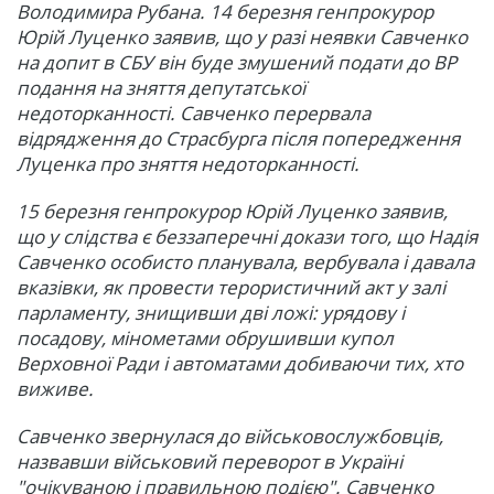
Володимира Рубана. 14 березня генпрокурор
Юрій Луценко заявив, що у разі неявки Савченко
на допит в СБУ він буде змушений подати до ВР
подання на зняття депутатської
недоторканності. Савченко перервала
відрядження до Страсбурга після попередження
Луценка про зняття недоторканності.
15 березня генпрокурор Юрій Луценко заявив,
що у слідства є беззаперечні докази того, що Надія
Савченко особисто планувала, вербувала і давала
вказівки, як провести терористичний акт у залі
парламенту, знищивши дві ложі: урядову і
посадову, мінометами обрушивши купол
Верховної Ради і автоматами добиваючи тих, хто
виживе.
Савченко звернулася до військовослужбовців,
назвавши військовий переворот в Україні
"очікуваною і правильною подією". Савченко