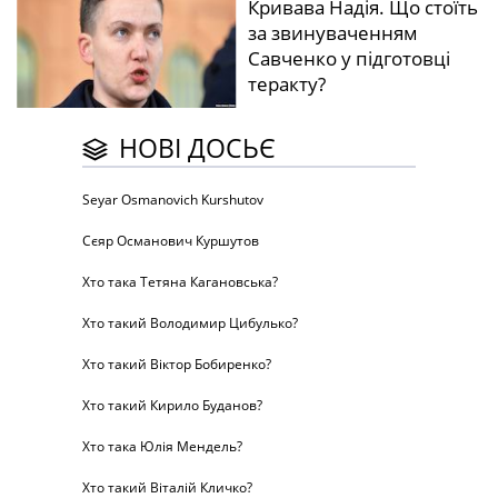
Кривава Надія. Що стоїть
за звинуваченням
Савченко у підготовці
теракту?
НОВІ ДОСЬЄ
Seyar Osmanovich Kurshutov
Сєяр Османович Куршутов
Хто така Тетяна Кагановська?
Хто такий Володимир Цибулько?
Хто такий Віктор Бобиренко?
Хто такий Кирило Буданов?
Хто така Юлія Мендель?
Хто такий Віталій Кличко?