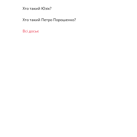
Хто такий Юзік?
Хто такий Петро Порошенко?
Всі досьє