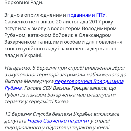
Верховної Ради.
Згідно з оприлюдненими
поданнями ГПУ
,
Савченко не пізніше 20 листопада 2017 року
вступила у змову з волонтером Володимиром
Рубаном, ватажком бойовиків Олександром
Захарченком та іншими особами для повалення
конституційного ладу і захоплення державної
влади в Україні.
Нагадаємо, 8 березня при спробі вивезення зброї
з окупованої території затримали наближеного до
Віктора Медведчука
переговорника Володимира
Рубана
. Голова СБУ Василь Грицак заявив, що
Рубан за наказом Захарченка мав влаштувати
теракти у середмісті Києва.
12 березня Служба безпеки України викликала
депутата
Надію Савченко на допит
у справі
підозрюваного у підготовці терактів у Києві