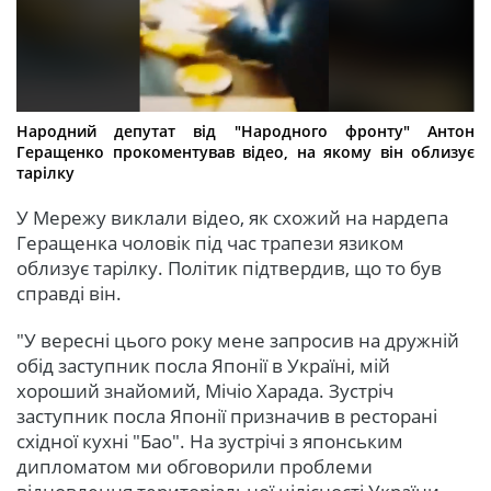
Народний депутат від "Народного фронту" Антон
Геращенко прокоментував відео, на якому він облизує
тарілку
У Мережу виклали відео, як схожий на нардепа
Геращенка чоловік під час трапези язиком
облизує тарілку. Політик підтвердив, що то був
справді він.
"У вересні цього року мене запросив на дружній
обід заступник посла Японії в Україні, мій
хороший знайомий, Мічіо Харада. Зустріч
заступник посла Японії призначив в ресторані
східної кухні "Бао". На зустрічі з японським
дипломатом ми обговорили проблеми