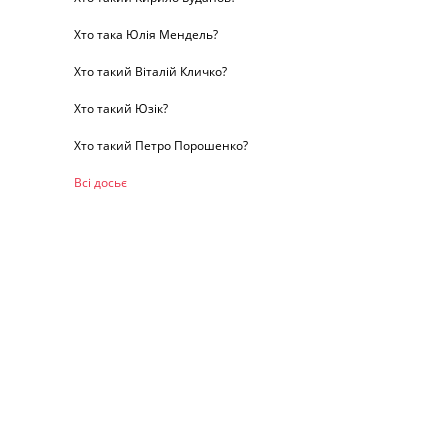
Хто така Юлія Мендель?
Хто такий Віталій Кличко?
Хто такий Юзік?
Хто такий Петро Порошенко?
Всі досьє