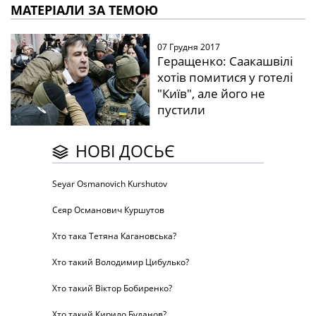
МАТЕРІАЛИ ЗА ТЕМОЮ
07 Грудня 2017
Геращенко: Саакашвілі
хотів помитися у готелі
"Київ", але його не
пустили
НОВІ ДОСЬЄ
Seyar Osmanovich Kurshutov
Сєяр Османович Куршутов
Хто така Тетяна Кагановська?
Хто такий Володимир Цибулько?
Хто такий Віктор Бобиренко?
Хто такий Кирило Буданов?