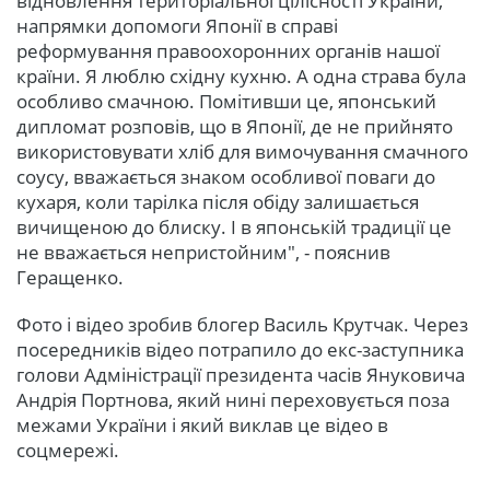
відновлення територіальної цілісності України,
напрямки допомоги Японії в справі
реформування правоохоронних органів нашої
країни. Я люблю східну кухню. А одна страва була
особливо смачною. Помітивши це, японський
дипломат розповів, що в Японії, де не прийнято
використовувати хліб для вимочування смачного
соусу, вважається знаком особливої поваги до
кухаря, коли тарілка після обіду залишається
вичищеною до блиску. І в японській традиції це
не вважається непристойним", - пояснив
Геращенко.
Фото і відео зробив блогер Василь Крутчак. Через
посередників відео потрапило до екс-заступника
голови Адміністрації президента часів Януковича
Андрія Портнова, який нині переховується поза
межами України і який виклав це відео в
соцмережі.