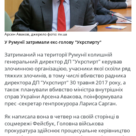
Арсен Аваков, джерело фото: nv.ua
У Румунії затримали екс-голову "Укрспирту"
Затриманий на території Румунії колишній
генеральний директор ДП "Укрспирт" керував
злочинною організацією, учасники якої скоїли ряд
тяжких злочинів, в тому числі вбивство радника
директора ДП "Укрспирт" 30 травня 2017 року, а
також планували вбивство міністра внутрішніх
справ України Арсена Авакова, поінформувала
прес -секретар генпрокурора Лариса Сарган.
Як написала вона в четвер на своїй сторінці в
соцмережі Фейсбук, Головна військова
прокуратура здійснює процесуальне керівництво