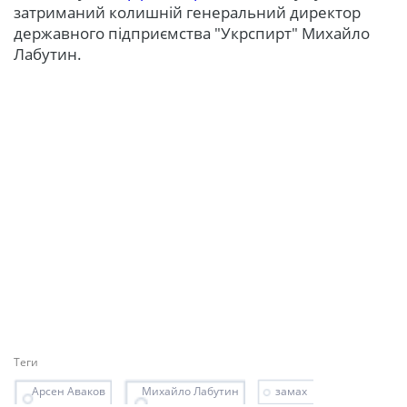
затриманий колишній генеральний директор
державного підприємства "Укрспирт" Михайло
Лабутин.
Теги
Арсен Аваков
Михайло Лабутин
замах