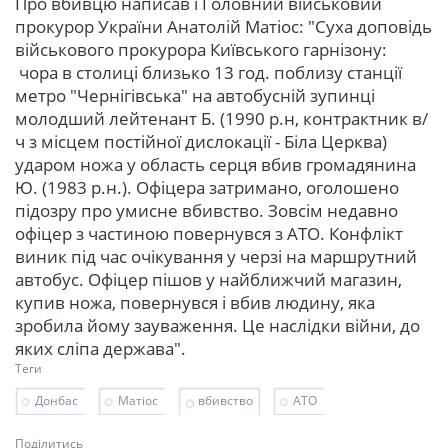
Про вбивцю написав і Головний військовий
прокурор України Анатолій Матіос: "Суха доповідь
військового прокурора Київського гарнізону:
чора в столиці близько 13 год. поблизу станції
метро "Чернігівська" на автобусній зупинці
молодший лейтенант Б. (1990 р.н, контрактник в/
ч з місцем постійної дислокації - Біла Церква)
ударом ножа у область серця вбив громадянина
Ю. (1983 р.н.). Офіцера затримано, оголошено
підозру про умисне вбивство. Зовсім недавно
офіцер з частиною повернувся з АТО. Конфлікт
виник під час очікування у черзі на маршрутний
автобус. Офіцер пішов у найближчий магазин,
купив ножа, повернувся і вбив людину, яка
зробила йому зауваження. Це наслідки війни, до
яких сліпа держава".
Теги
Донбас
Матіос
вбивство
АТО
Поділитись