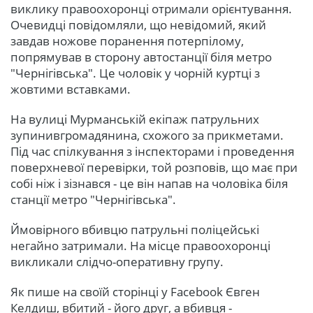
виклику правоохоронці отримали орієнтування.
Очевидці повідомляли, що невідомий, який
завдав ножове поранення потерпілому,
попрямував в сторону автостанції біля метро
"Чернігівська". Це чоловік у чорній куртці з
жовтими вставками.
На вулиці Мурманській екіпаж патрульних
зупинивгромадянина, схожого за прикметами.
Під час спілкування з інспекторами і проведення
поверхневої перевірки, той розповів, що має при
собі ніж і зізнався - це він напав на чоловіка біля
станції метро "Чернігівська".
Ймовірного вбивцю патрульні поліцейські
негайно затримали. На місце правоохоронці
викликали слідчо-оперативну групу.
Як пише на своїй сторінці у Facebook Євген
Келдиш, вбитий - його друг, а вбивця -