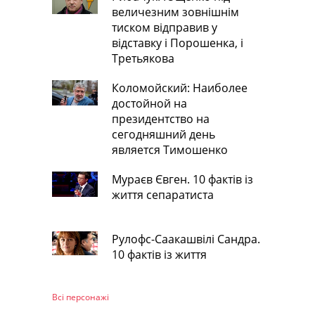
величезним зовнішнім
тиском відправив у
відставку і Порошенка, і
Третьякова
Коломойский: Наиболее
достойной на
президентство на
сегодняшний день
является Тимошенко
Мураєв Євген. 10 фактів із
життя сепаратиста
Рулофс-Саакашвілі Сандра.
10 фактів із життя
Всі персонажi