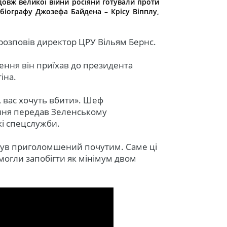
довж великої війни росіяни готували проти
 біографу Джозефа Байдена – Крісу Віпплу,
озповів директор ЦРУ Вільям Бернс.
ння він приїхав до президента
тіна.
, вас хочуть вбити». Шеф
ння передав Зеленському
кі спецслужби.
р був приголомшений почутим. Саме ці
омогли запобігти як мінімум двом