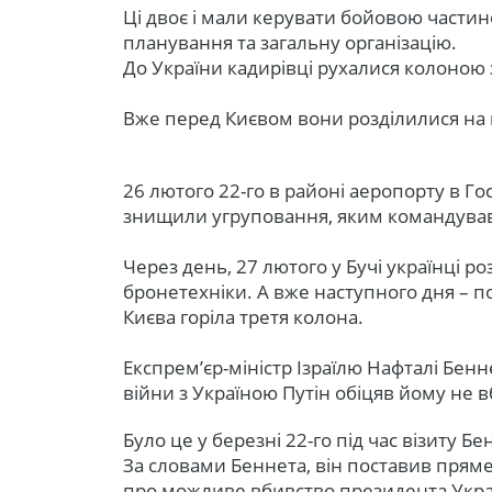
Ці двоє і мали керувати бойовою частин
планування та загальну організацію.
До України кадирівці рухалися колоною 
Вже перед Києвом вони розділилися на 
26 лютого 22-го в районі аеропорту в Г
знищили угруповання, яким командува
Через день, 27 лютого у Бучі українці 
бронетехніки. А вже наступного дня – п
Києва горіла третя колона.
Експремʼєр-міністр Ізраїлю Нафталі Бенн
війни з Україною Путін обіцяв йому не
Було це у березні 22-го під час візиту 
За словами Беннета, він поставив прям
про можливе вбивство президента Україн