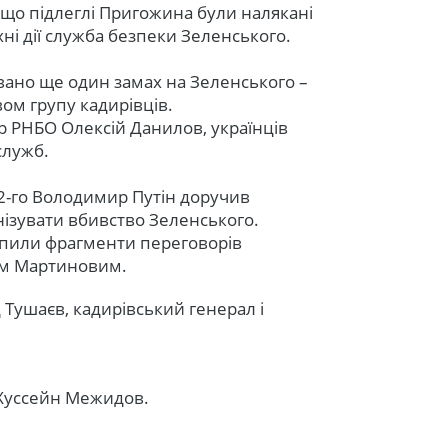
що підлеглі Пригожина були налякані
ні дії служба безпеки Зеленського.
рвано ще один замах на Зеленського –
євом групу кадирівців.
р РНБО Олексій Данилов, українців
цслужб.
22-го Володимир Путін доручив
нізувати вбивство Зеленського.
рапили фрагменти переговорів
лом Мартиновим.
Тушаєв, кадирівський генерал і
 Хуссейн Межидов.