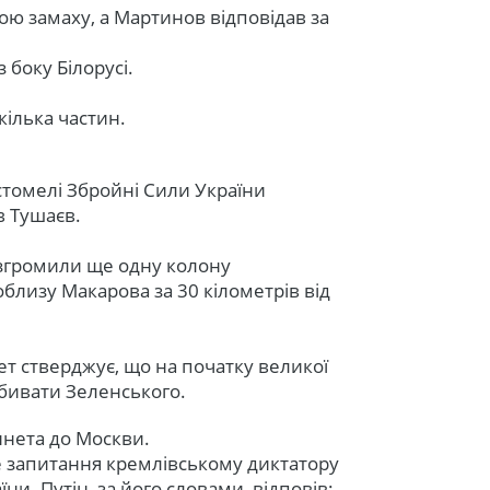
ою замаху, а Мартинов відповідав за
з боку Білорусі.
кілька частин.
остомелі Збройні Сили України
в Тушаєв.
розгромили ще одну колону
облизу Макарова за 30 кілометрів від
ет стверджує, що на початку великої
 вбивати Зеленського.
Беннета до Москви.
е запитання кремлівському диктатору
и. Путін, за його словами, відповів: