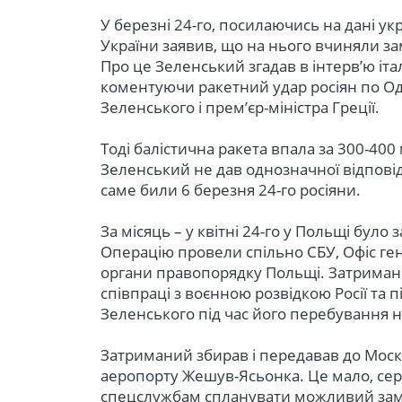
У березні 24-го, посилаючись на дані у
України заявив, що на нього вчиняли зам
Про це Зеленський згадав в інтерв’ю іта
коментуючи ракетний удар росіян по Одес
Зеленського і прем’єр-міністра Греції.
Тоді балістична ракета впала за 300-400 
Зеленський не дав однозначної відповід
саме били 6 березня 24-го росіяни.
За місяць – у квітні 24-го у Польщі бул
Операцію провели спільно СБУ, Офіс ге
органи правопорядку Польщі. Затримано
співпраці з воєнною розвідкою Росії та 
Зеленського під час його перебування н
Затриманий збирав і передавав до Мос
аеропорту Жешув-Ясьонка. Це мало, сер
спецслужбам спланувати можливий зама