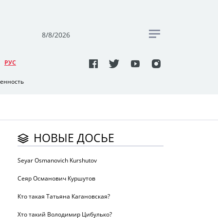
8/8/2026
РУC
венность
НОВЫЕ ДОСЬЕ
Seyar Osmanovich Kurshutov
Сеяр Османович Куршутов
Кто такая Татьяна Кагановская?
Хто такий Володимир Цибулько?