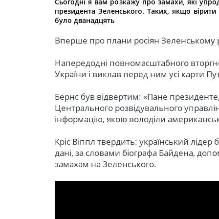
Сьогодні я вам розкажу про замахи, які упро
президента Зеленського. Таких, якщо вірити
було дванадцять
Вперше про плани росіян Зеленському р
Напередодні повномасштабного вторгне
України і виклав перед ним усі карти Пу
Бернс був відвертим: «Пане президенте
Центрального розвідувального управлі
інформацію, якою володіли американсь
Кріс Віппл твердить: український ліде
дані, за словами біографа Байдена, доп
замахам на Зеленського.