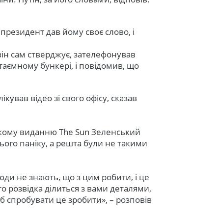
президент дав йому своє слово, і
к він сам стверджує, зателефонував
таємному бункері, і повідомив, що
кував відео зі свого офісу, сказав
ському виданню The Sun Зеленський
ього паніку, а решта були не такими
юди не знають, що з цим робити, і це
о розвідка ділиться з вами деталями,
б спробувати це зробити», – розповів