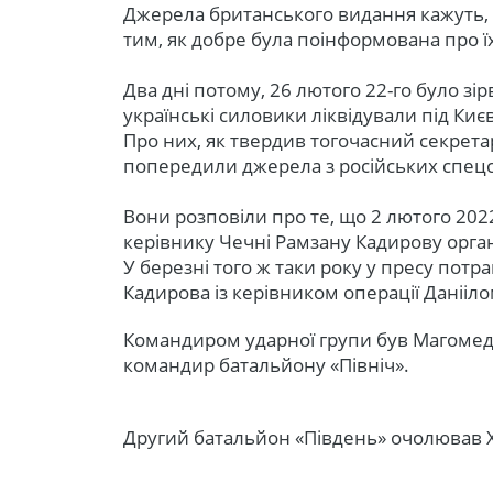
Джерела британського видання кажуть, 
тим, як добре була поінформована про їх
Два дні потому, 26 лютого 22-го було зі
українські силовики ліквідували під Ки
Про них, як твердив тогочасний секрета
попередили джерела з російських спе
Вони розповіли про те, що 2 лютого 20
керівнику Чечні Рамзану Кадирову орга
У березні того ж таки року у пресу пот
Кадирова із керівником операції Даніі
Командиром ударної групи був Магомед 
командир батальйону «Північ».
Другий батальйон «Південь» очолював