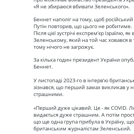
«Я не збираюся вбивати Зеленського».
Беннет наполіг на тому, щоб російський 
Путін повторив, що цього не робитиме.
Після цієї зустрічі експрем’єр Ізраїлю, я
Зеленському, який на той час ховався в 
тому нічого не загрожує.
За кілька годин президент України опублі
Беннет.
У листопаді 2023-го в інтерв’ю британ
зізнався, що перший замах викликав у н
страшними.
«Перший дуже цікавий. Це - як COVID. Л
видається дуже страшним. А потім прост
що ще одна група прибула в Україну, що
британським журналістам Зеленський.