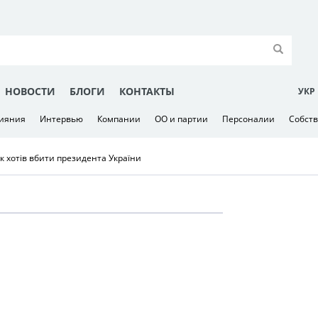
НОВОСТИ
БЛОГИ
КОНТАКТЫ
УКР
лияния
Интервью
Компании
ОО и партии
Персоналии
Собст
як хотів вбити президента України