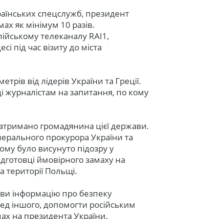
країнських спецслужб, президент
ах як мінімум 10 разів.
лійському телеканалу RAI1,
і під час візиту до міста
метрів від лідерів України та Греції.
і журналістам на запитання, по кому
о затримано громадянина цієї держави.
нерального прокурора України та
му було висунуто підозру у
підготовці ймовірного замаху на
а території Польщі.
кви інформацію про безпеку
ед іншого, допомогти російським
х на президента України.