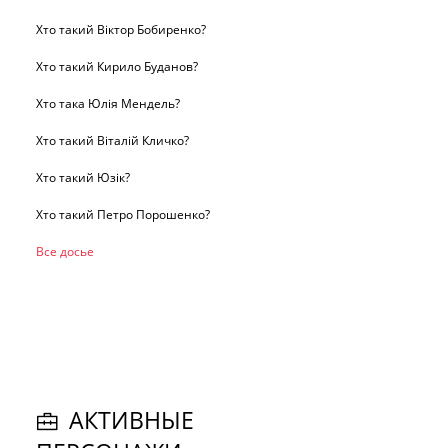
Хто такий Віктор Бобиренко?
Хто такий Кирило Буданов?
Хто така Юлія Мендель?
Хто такий Віталій Кличко?
Хто такий Юзік?
Хто такий Петро Порошенко?
Все досье
АКТИВНЫЕ