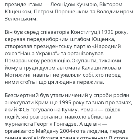
президентами — Леонідом Кучмою, Віктором
Ющенком, Петром Порошенком та Володимиром
Зеленським.
Він був серед співавторів Конституції 1996 року,
керував передвиборчим штабом Ющенка,
створював президентську партію «Народний
союз “Наша Україна”» та організовував
Помаранчеву революцію.Окупанти, тикаючи
йому в груди дулом автомата Калашникова в
Мотижині, навіть і не уявляли собі, хто перед
ними стоїть і що ця людина пережила.
Безсмертний був утаємничений у спроби росіян
анексувати Крим ще 1995 року та знав про замах,
який ФСБ готувало на Кучму. Роман — свідок
подій, які розгорталися навколо вбивства
журналіста Георгія Гонгадзе. А ще він —
організатор Майдану 2004-го та людина, перед
очима якої відбулася драма з отруєнням Віктора