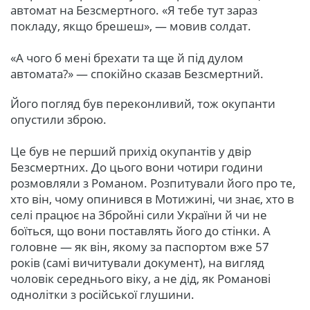
автомат на Безсмертного. «Я тебе тут зараз
покладу, якщо брешеш», — мовив солдат.
«А чого б мені брехати та ще й під дулом
автомата?» — спокійно сказав Безсмертний.
Його погляд був переконливий, тож окупанти
опустили зброю.
Це був не перший прихід окупантів у двір
Безсмертних. До цього вони чотири години
розмовляли з Романом. Розпитували його про те,
хто він, чому опинився в Мотижині, чи знає, хто в
селі працює на Збройні сили України й чи не
боїться, що вони поставлять його до стінки. А
головне — як він, якому за паспортом вже 57
років (самі вичитували документ), на вигляд
чоловік середнього віку, а не дід, як Романові
однолітки з російської глушини.