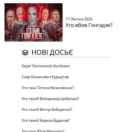
17 Лютого 2025
Хто вбив Гонгадзе?
НОВІ ДОСЬЄ
Seyar Osmanovich Kurshutov
Сєяр Османович Куршутов
Хто така Тетяна Кагановська?
Хто такий Володимир Цибулько?
Хто такий Віктор Бобиренко?
Хто такий Кирило Буданов?
Хто така Юлія Мендель?