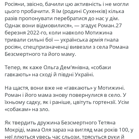
Росіяни, звісно, бачили цю активність і не могли
цього пробачити. Я їм (родині Сухенків) кілька
разів пропонувати перебратися до нас у дім.
Однак вони відмовилися», — згадує Роман.27
березня 2022-го, коли навколо Мотижина
тривали сильні бої — українська армія гнала
росіян, спецпризначенці вивезли з села Романа
Безсмертного та його маму.
Тепер, як каже Ольга Дем’янівна, «собаки
гавкають» на сході й півдні Україні.
На щастя, вони вже не «гавкають» у Мотижині.
Роман і його мама знову повернулися в село. У
їхньому садку, як і раніше, цвітуть гортензії. Усім
«собакам» на зло.
Як твердить дружина Безсмертного Тетяна
Мокріді, мама Оля зараз на вигляд має років 100, у
неї ллються увесь час сльози, трясуться руки й