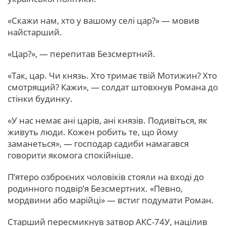
«Скажи нам, хто у вашому селі цар?» — мовив
найстарший.
«Цар?», — перепитав Безсмертний.
«Так, цар. Чи князь. Хто тримає твій Мотижин? Хто
смотрящий? Кажи», — солдат штовхнув Романа до
стінки будинку.
«У нас немає ані царів, ані князів. Подивіться, як
живуть люди. Кожен робить те, що йому
заманеться», — господар садиби намагався
говорити якомога спокійніше.
П’ятеро озброєних чоловіків стояли на вході до
родинного подвір’я Безсмертних. «Певно,
мордвини або марійці» — встиг подумати Роман.
Старший пересмикнув затвор АКС-74У, націлив