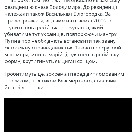
1162 року. Там Мотижин іменовано як заміську
резиденцію князя Володимира. До резиденції
належали також Васильків і Білогородка. За
гіркою іронією долі, саме на ці землі 2022-го
ступить нога російського окупанта, який
убиватиме тут українців, повторюючи мантру
Путіна про необхідність встановити так звану
«історичну справедливість». Тезою про «русскій
мір» мордвини та марійці, вдягнені в російську
форму, крутитимуть як циган сонцем.
І робитимуть це, зокрема і перед дипломованим
істориком, політиком Безсмертного, ставлячи
його зі до стінки.