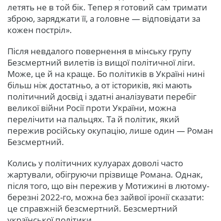
летять не в той бік. Тепер я готовий сам тримати
зброю, заряджати її, а головне — відповідати за
кожен постріл».
Після невдалого повернення в мінську групу
Безсмертний вилетів із вищої політичної ліги.
Може, це й на краще. Бо політиків в Україні нині
більш ніж достатньо, а от істориків, які мають
політичний досвід і здатні аналізувати перебіг
великої війни Росії проти України, можна
перелічити на пальцях. Та й політик, який
пережив російську окупацію, лише один — Роман
Безсмертний.
Колись у політичних кулуарах доволі часто
жартували, обігруючи прізвище Романа. Однак,
після того, що він пережив у Мотижині в лютому-
березні 2022-го, можна без зайвої іронії сказати:
це справжній безсмертний. Безсмертний
української політики.