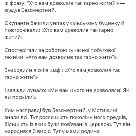
ж фразу: “Хто вам дозволив так гарно жити?”» —
згадує Безсмертний.
Окупанти бачили унітаз у сільському будинку й
повторювали: «Хто вам дозволив так гарно
жити?»
Спостерігали за роботою сучасної побутової
техніки: «Хто вам дозволив так гарно жити?»
Знаходили віскі в шафі: «Хто вам дозволив так
гарно жити?»
І завжди лунало: «Ми вам цього не дозволяли! Як
ви посміли!»
Ким насправді був Безсмертний, у Мотижині
знали всі. Тут росло шість поколінь його предків,
більшість із яких були пов’язані з церквою. Тут він
народився й виріс. Тут у мами родина