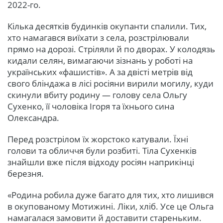
2022-го.
Кілька десятків будинків окупанти спалили. Тих,
хто намагався виїхати з села, розстрілювали
прямо на дорозі. Стріляли й по дворах. У колодязь
кидали селян, вимагаючи зізнань у роботі на
українських «фашистів». А за двісті метрів від
свого бліндажа в лісі росіяни вирили могилу, куди
скинули вбиту родину — голову села Ольгу
Сухенко, її чоловіка Ігоря та їхнього сина
Олександра.
Перед розстрілом їх жорстоко катували. Їхні
голови та обличчя були розбиті. Тіла Сухенків
знайшли вже після відходу росіян наприкінці
березня.
«Родина робила дуже багато для тих, хто лишився
в окупованому Мотижині. Ліки, хліб. Усе це Ольга
намагалася замовити й доставити стареньким.