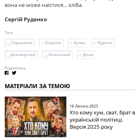
вона не може наїстися… хліба.
Сергій Руденко
Теги
Порошенко
Ющенко
Кучма
Руденко
Безсмертний
Зеленський
Досьє
Поділитись
МАТЕРІАЛИ ЗА ТЕМОЮ
16 Лютого 2025
Хто кому кум, сват, брат в
українській політиці.
Версія 2025 року