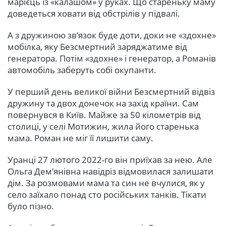
марієць із «калашом» у руках. Що стареньку маму
доведеться ховати від обстрілів у підвалі.
А з дружиною зв’язок буде доти, доки не «здохне»
мобілка, яку Безсмертний заряджатиме від
генератора. Потім «здохне» і генератор, а Романів
автомобіль заберуть собі окупанти.
У перший день великої війни Безсмертний відвіз
дружину та двох донечок на захід країни. Сам
повернувся в Київ. Майже за 50 кілометрів від
столиці, у селі Мотижин, жила його старенька
мама. Роман не міг її лишити саму.
Уранці 27 лютого 2022-го він приїхав за нею. Але
Ольга Дем’янівна навідріз відмовилася залишати
дім. За розмовами мама та син не вчулися, як у
село заїхало понад сто російських танків. Тікати
було пізно.