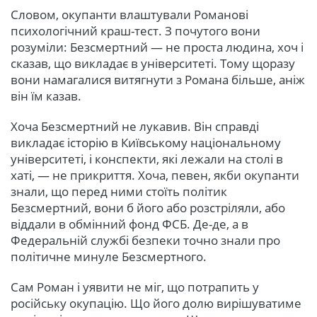
Словом, окупанти влаштували Романові
психологічний краш-тест. З почутого вони
розуміли: Безсмертний — не проста людина, хоч і
сказав, що викладає в університеті. Тому щоразу
вони намагалися витягнути з Романа більше, аніж
він їм казав.
Хоча Безсмертний не лукавив. Він справді
викладає історію в Київському національному
університеті, і конспекти, які лежали на столі в
хаті, — не прикриття. Хоча, певен, якби окупанти
знали, що перед ними стоїть політик
Безсмертний, вони б його або розстріляли, або
віддали в обмінний фонд ФСБ. Де-де, а в
Федеральній службі безпеки точно знали про
політичне минуле Безсмертного.
Сам Роман і уявити не міг, що потрапить у
російську окупацію. Що його долю вирішуватиме