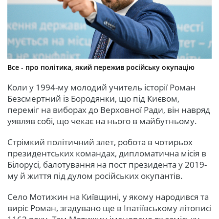
Все - про політика, який пережив російську окупацію
Коли у 1994-му молодий учитель історії Роман
Безсмертний із Бородянки, що під Києвом,
переміг на виборах до Верховної Ради, він навряд
уявляв собі, що чекає на нього в майбутньому.
Стрімкий політичний злет, робота в чотирьох
президентських командах, дипломатична місія в
Білорусі, балотування на пост президента у 2019-
му й життя під дулом російських окупантів.
Село Мотижин на Київщині, у якому народився та
виріс Роман, згадувано ще в Іпатіївському літописі