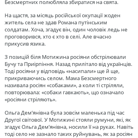
Безсмертних полюбляла збиратися на свята.
На щастя, за місяць російської окупації жоден
житель села не здав Романа путінським
солдатам. Хоча, згадує він, один чоловік ледь не
проговорився, хто є хто в селі. Але вчасно
прикусив язика.
З позицій біля Мотижина росіяни обстрілювали
Бучу та Приірпіння. Назад прилітало від українців.
Тоді росіяни у відповідь «насипали» ще й ще,
прикриваючись селом. Мама Безсмертного
називала росіян «собаками», а коли ті стріляли,
повторювала: «собаки гавкають», що означало
«росіяни стріляють».
Ольга Дем’янівна була зовсім маленька під час
Другої світової. У Мотижині стояли румуни, які, як
згадує Ольга Дем’янівна, носили її на руках. Навіть
тоді село не зазнало таких руйнувань, як за росіян