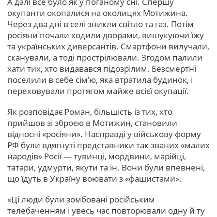
А далі все було як у поганому сні. Спершу
окупанти окопалися на околицях Мотижина.
Через два дні в селі зникли світло та газ. Потім
росіяни почали ходили дворами, вишукуючи їжу
та українських диверсантів. Смартфони вилучали,
сканували, а тоді прострілювали. Згодом палили
хати тих, хто видавався підозрілим. Безсмертні
поселили в себе сім’ю, яка втратила будинок, і
переховували протягом майже всієї окупації.
Як розповідає Роман, більшість із тих, хто
прийшов зі зброєю в Мотижин, становили
відносні «росіяни». Насправді у військову форму
РФ були вдягнуті представники так званих «малих
народів» Росії — тувинці, мордвини, марійці,
татари, удмурти, якути та ін. Вони були впевнені,
що їдуть в Україну воювати з «фашистами».
«Ці люди були зомбовані російським
телебаченням і увесь час повторювали одну й ту