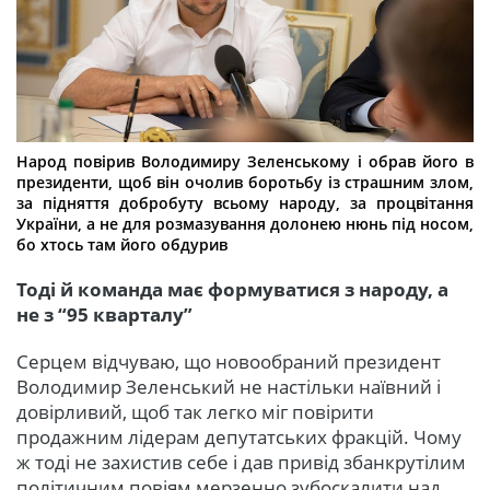
Народ повірив Володимиру Зеленському і обрав його в
президенти, щоб він очолив боротьбу із страшним злом,
за підняття добробуту всьому народу, за процвітання
України, а не для розмазування долонею нюнь під носом,
бо хтось там його обдурив
Тоді й команда має формуватися з народу, а
не з “95 кварталу”
Серцем відчуваю, що новообраний президент
Володимир Зеленський не настільки наївний і
довірливий, щоб так легко міг повірити
продажним лідерам депутатських фракцій. Чому
ж тоді не захистив себе і дав привід збанкрутілим
політичним повіям мерзенно зубоскалити над