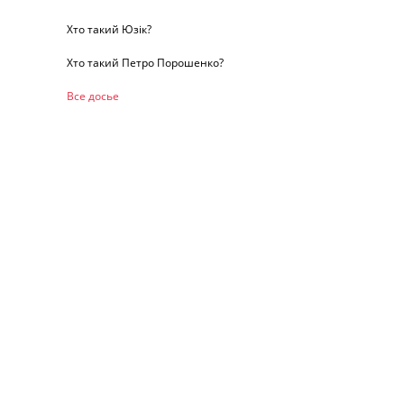
Хто такий Юзік?
Хто такий Петро Порошенко?
Все досье