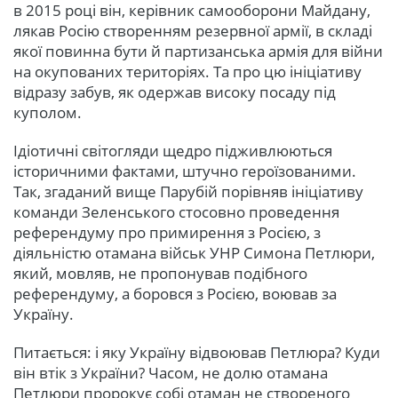
в 2015 році він, керівник самооборони Майдану,
лякав Росію створенням резервної армії, в складі
якої повинна бути й партизанська армія для війни
на окупованих територіях. Та про цю ініціативу
відразу забув, як одержав високу посаду під
куполом.
Ідіотичні світогляди щедро підживлюються
історичними фактами, штучно героїзованими.
Так, згаданий вище Парубій порівняв ініціативу
команди Зеленського стосовно проведення
референдуму про примирення з Росією, з
діяльністю отамана військ УНР Симона Петлюри,
який, мовляв, не пропонував подібного
референдуму, а боровся з Росією, воював за
Україну.
Питається: і яку Україну відвоював Петлюра? Куди
він втік з України? Часом, не долю отамана
Петлюри пророкує собі отаман не створеного