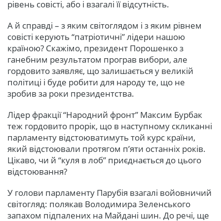
рівень совісті, або і взагалі її відсутність.
А й справді – з яким світоглядом і з яким рівнем
совісті керують “патріотичні” лідери нашою
країною? Скажімо, президент Порошенко з
ганебним результатом програв вибори, але
гордовито заявляє, що залишається у великій
політиці і буде робити для народу те, що не
зробив за роки президентства.
Лідер фракції “Народний фронт” Максим Бурбак
теж гордовито прорік, що в наступному скликанні
парламенту відстоюватимуть той курс країни,
який відстоювали протягом п’яти останніх років.
Цікаво, чи й “куля в лоб” приєднається до цього
відстоювання?
У голови парламенту Парубія взагалі войовничий
світогляд: полякав Володимира Зеленського
запахом підпалених на Майдані шин. До речі, ще