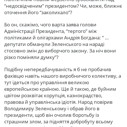
“недосвідченим” президентом? Чи, може, ближнє
оточення його “заколихало”?
Бо он, скажімо, чого варта заява голови
Адміністрації Президента, “тертого” між
політиками й олігархами Андрія Богдана: “ …
депутати обманули Зеленського на нараді
стосовно змін до виборчого закону. За ніч вони
різко поміняли думку”?
Подібну непередбачуваність я б не пробачив
фахівцю навіть нашого виробничого колективу, а
тут ідеться про управління великою
європейською країною. Ще й такою, де буйним
цвітом розквітає корупція, казнокрадство,
правова й управлінська ідіотія. Народ повірив
Володимиру Зеленському і обрав його в
президенти, щоб він очолив боротьбу із
страшним злом, за підняття добробуту всьому