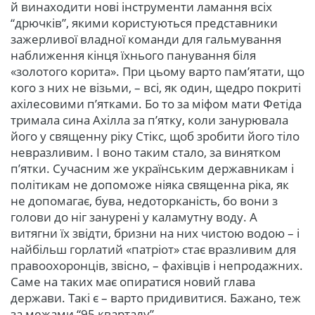
й винаходити нові інструменти ламання всіх
“дрючків”, якими користуються представники
зажерливої владної команди для гальмування
наближення кінця їхнього панування біля
«золотого корита». При цьому варто пам’ятати, що
кого з них не візьми, – всі, як один, щедро покриті
ахілесовими п’ятками. Бо то за міфом мати Фетіда
тримала сина Ахілла за п’ятку, коли занурювала
його у священну ріку Стікс, щоб зробити його тіло
невразливим. І воно таким стало, за винятком
п’ятки. Сучасним же українським державникам і
політикам не допоможе ніяка священна ріка, як
не допомагає, бува, недоторканість, бо вони з
голови до ніг занурені у каламутну воду. А
витягни їх звідти, бризни на них чистою водою – і
найбільш горлатий «патріот» стає вразливим для
правоохоронців, звісно, – фахівців і непродажних.
Саме на таких має опиратися новий глава
держави. Такі є – варто придивитися. Бажано, теж
за межами “95 кварталу”.