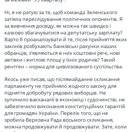
Ні, я не ратую за те, щоб команда Зеленського
затіяла переслідування політичних опонентів. Я
за вивчення досвіду, як можна так швидко і
казково збагачуватися на депутатську зарплату?
Варто б проаналізувати й те, після прийняття яких
законів розбухають банківські рахунки наших
обранців, з’являються в них коштовні речі, нові
автівки і житлові площі у їхніх родичів? Такий
рентген – норма для цивілізованого суспільства.
Якось уже писав, що післямайданне скликання
парламенту не прийняло жодного закону для
підняття добробуту рядових виборців. Не
зупинило вакханалії в економіці і судочинстві, не
забезпечило виконання конституційних гарантій
для громадян України. Перелік того, що не
зробила Верховна Рада восьмого скликання,
можна продовжувати й продовжувати. Зате, коли