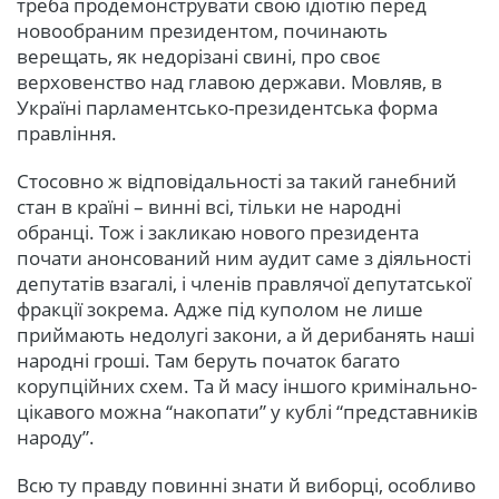
треба продемонструвати свою ідіотію перед
новообраним президентом, починають
верещать, як недорізані свині, про своє
верховенство над главою держави. Мовляв, в
Україні парламентсько-президентська форма
правління.
Стосовно ж відповідальності за такий ганебний
стан в країні – винні всі, тільки не народні
обранці. Тож і закликаю нового президента
почати анонсований ним аудит саме з діяльності
депутатів взагалі, і членів правлячої депутатської
фракції зокрема. Адже під куполом не лише
приймають недолугі закони, а й дерибанять наші
народні гроші. Там беруть початок багато
корупційних схем. Та й масу іншого кримінально-
цікавого можна “накопати” у кублі “представників
народу”.
Всю ту правду повинні знати й виборці, особливо