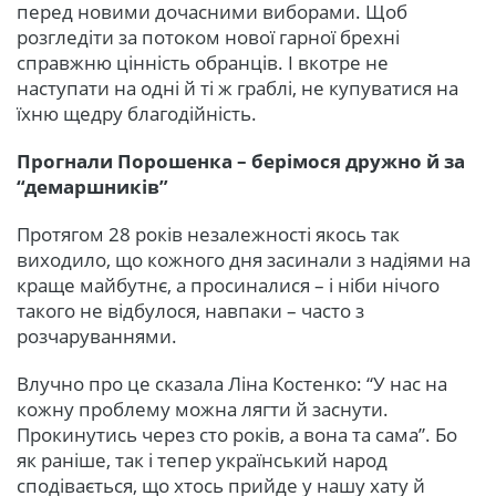
перед новими дочасними виборами. Щоб
розгледіти за потоком нової гарної брехні
справжню цінність обранців. І вкотре не
наступати на одні й ті ж граблі, не купуватися на
їхню щедру благодійність.
Прогнали Порошенка – берімося дружно й за
“демаршників”
Протягом 28 років незалежності якось так
виходило, що кожного дня засинали з надіями на
краще майбутнє, а просиналися – і ніби нічого
такого не відбулося, навпаки – часто з
розчаруваннями.
Влучно про це сказала Ліна Костенко: “У нас на
кожну проблему можна лягти й заснути.
Прокинутись через сто років, а вона та сама”. Бо
як раніше, так і тепер український народ
сподівається, що хтось прийде у нашу хату й