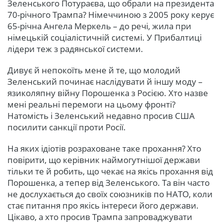
Зеленського Потураєва, що обрали на президента
70-річного Трампа? Німеччиною з 2005 року керує
65-річна Ангела Меркель – до речі, жила при
німецькій соціалістичній системі. У Прибалтиці
лідери теж з радянської системи.
Дивує й непокоїть мене й те, що молодий
Зеленський починає наслідувати й іншу моду –
язиколяпну війну Порошенка з Росією. Хто назве
мені реальні перемоги на цьому фронті?
Натомість і Зеленський недавно просив США
посилити санкції проти Росії.
На яких ідіотів розраховане таке прохання? Хто
повірити, що керівник наймогутнішої держави
тільки те й робить, що чекає на якісь прохання від
Порошенка, а тепер від Зеленського. Та він часто
не дослухається до своїх союзників по НАТО, коли
стає питання про якісь інтереси його держави.
Цікаво, а хто просив Трампа запроваджувати