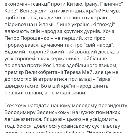
економічні санкції проти Китаю, Ірану, Північної
Кореї, Венесуели та низки інших країн? Не чув,
щоб хтось від влади чи опозиції цих країн
піарився на цій темі. Лише українські “вожді”
вважають свій народ за круглих дурнів. Хоча
Петро Порошенко – не перший, хто гірко
прорахувався, думаючи так про “свій народ”.
Відомий і європейський найсвіжіший досвід: з
усіх європейських керманичів найбільше
воювала проти Росії, теж здебільшого язиком,
прем’єр Великобританії Тереза Мей, але це не
допомогло їй втриматися при владі – “зірка”
швидко гасне. Бо в цій країні народ цінить
реальні справи, а не модні заяви.
Тож хочу нагадати нашому молодому президенту
Володимиру Зеленському: на чужих помилках
легше вчитися. Якщо він цього не усвідомить,
тоді, боюся, довелося українському суспільству
знову згадувати Леоніда Глібова: “Нічого Ослові