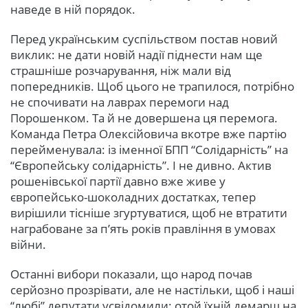
наведе в ній порядок.
Перед українським суспільством постав новий
виклик: не дати новій надії піднести нам ще
страшніше розчарування, ніж мали від
попередників. Щоб цього не трапилося, потрібно
не спочивати на лаврах перемоги над
Порошенком. Та й не довершена ця перемога.
Команда Петра Олексійовича вкотре вже партію
перейменувала: із іменної БПП “Солідарність” на
“Європейську солідарність”. І не дивно. Актив
рошенівської партії давно вже живе у
європейсько-шоколадних достатках, тепер
вирішили тісніше згуртуватися, щоб не втратити
награбоване за п’ять років правління в умовах
війни.
Останні вибори показали, що народ почав
серйозно прозрівати, але не настільки, щоб і наші
“любі” депутати усвідомили: отой їхній демарш на