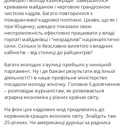
донецькі і молоді казнокради. Завершилося
кривавим майданом і черговою грандіозною
чисткою кадрів. Багато повторилося з
помаранчевої кадрової політики. Цікаво, що як і
при Ющенку, швидко показали свою
неспроможність ефективно працювати у владі
горлаті майданівці і “незрадливі” націоналістичні
сили. Скільки їх безславно вилетіло з владних
кабінетів – від столиці до райцентрів?
Багато молодих з вулиці прийшло у нинішній
парламент. Ну і де бажані результати від їхньої
діяльності? І в наше профільне міністерство
посадили молоду жіночку. Головне її досягнення
– розповідає журналістам, як розвивається
аграрна економіка у різних країнах світу.
На фоні цих кадрових мод придивімось до
керівників кращих економік світу. Знайдіть там
25-річних. Чи американці дурніші за радника