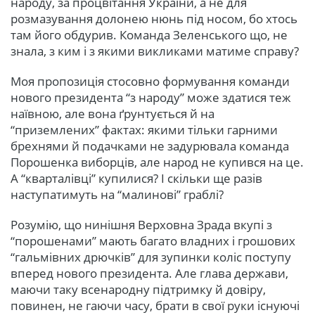
народу, за процвітання України, а не для
розмазування долонею нюнь під носом, бо хтось
там його обдурив. Команда Зеленського що, не
знала, з ким і з якими викликами матиме справу?
Моя пропозиція стосовно формування команди
нового президента “з народу” може здатися теж
наївною, але вона ґрунтується й на
“приземлених” фактах: якими тільки гарними
брехнями й подачками не задурювала команда
Порошенка виборців, але народ не купився на це.
А “кварталівці” купилися? І скільки ще разів
наступатимуть на “малинові” граблі?
Розумію, що нинішня Верховна Зрада вкупі з
“порошенами” мають багато владних і грошових
“гальмівних дрючків” для зупинки коліс поступу
вперед нового президента. Але глава держави,
маючи таку всенародну підтримку й довіру,
повинен, не гаючи часу, брати в свої руки існуючі