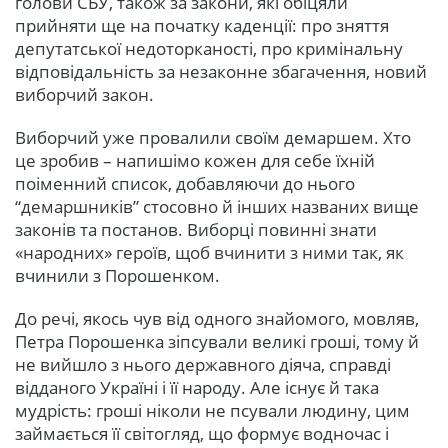
голови СБУ, також за закони, які обіцяли
прийняти ще на початку каденції: про зняття
депутатської недоторканості, про кримінальну
відповідальність за незаконне збагачення, новий
виборчий закон.
Виборчий уже провалили своїм демаршем. Хто
це зробив – напишімо кожен для себе їхній
поіменний список, добавляючи до нього
“демаршників” стосовно й інших названих вище
законів та постанов. Виборці повинні знати
«народних» героїв, щоб вчинити з ними так, як
вчинили з Порошенком.
До речі, якось чув від одного знайомого, мовляв,
Петра Порошенка зіпсували великі гроші, тому й
не вийшло з нього державного діяча, справді
відданого Україні і її народу. Але існує й така
мудрість: гроші ніколи не псували людину, цим
займається її світогляд, що формує водночас і