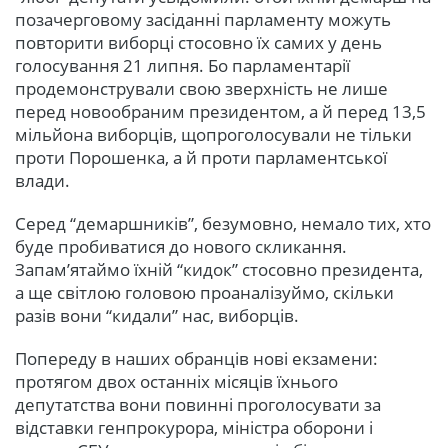
позачерговому засіданні парламенту можуть
повторити виборці стосовно їх самих у день
голосування 21 липня. Бо парламентарії
продемонстрували свою зверхність не лише
перед новообраним президентом, а й перед 13,5
мільйона виборців, щопроголосували не тільки
проти Порошенка, а й проти парламентської
влади.
Серед “демаршників”, безумовно, немало тих, хто
буде пробиватися до нового скликання.
Запам’ятаймо їхній “кидок” стосовно президента,
а ще світлою головою проаналізуймо, скільки
разів вони “кидали” нас, виборців.
Попереду в наших обранців нові екзамени:
протягом двох останніх місяців їхнього
депутатства вони повинні проголосувати за
відставки генпрокурора, міністра оборони і