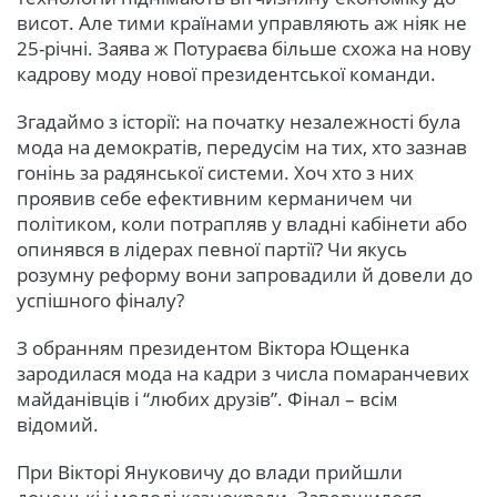
висот. Але тими країнами управляють аж ніяк не
25-річні. Заява ж Потураєва більше схожа на нову
кадрову моду нової президентської команди.
Згадаймо з історії: на початку незалежності була
мода на демократів, передусім на тих, хто зазнав
гонінь за радянської системи. Хоч хто з них
проявив себе ефективним керманичем чи
політиком, коли потрапляв у владні кабінети або
опинявся в лідерах певної партії? Чи якусь
розумну реформу вони запровадили й довели до
успішного фіналу?
З обранням президентом Віктора Ющенка
зародилася мода на кадри з числа помаранчевих
майданівців і “любих друзів”. Фінал – всім
відомий.
При Вікторі Януковичу до влади прийшли