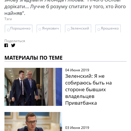
дорікати… Лучче б розуму спитати у того, хто його
найняв”.
Тэги
Порошенко
Янукович
Зеленский
Ярошенко
Поделиться
МАТЕРИАЛЫ ПО ТЕМЕ
04 Июня 2019
Зеленский: Я не
собираюсь быть на
стороне бывших
владельцев
Приватбанка
03 Июня 2019