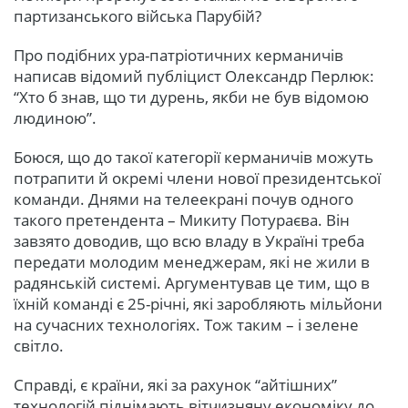
партизанського війська Парубій?
Про подібних ура-патріотичних керманичів
написав відомий публіцист Олександр Перлюк:
“Хто б знав, що ти дурень, якби не був відомою
людиною”.
Боюся, що до такої категорії керманичів можуть
потрапити й окремі члени нової президентської
команди. Днями на телеекрані почув одного
такого претендента – Микиту Потураєва. Він
завзято доводив, що всю владу в Україні треба
передати молодим менеджерам, які не жили в
радянській системі. Аргументував це тим, що в
їхній команді є 25-річні, які заробляють мільйони
на сучасних технологіях. Тож таким – і зелене
світло.
Справді, є країни, які за рахунок “айтішних”
технологій піднімають вітчизняну економіку до