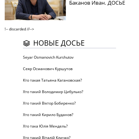
Баканов Иван. ДОСЬЕ
!-- discarded //-->
НОВЫЕ ДОСЬЕ
Seyar Osmanovich Kurshutov
Сеяр Османович Куршутов
Кто такая Татьяна Кагановская?
Хто такий Володимир Цибулько?
Хто такий Віктор Бобиренко?
Хто такий Кирило Буданов?
Хто така Юлія Мендель?
Хто такий Віталій Кличко?