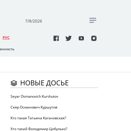
7/8/2026
РУC
венность
НОВЫЕ ДОСЬЕ
Seyar Osmanovich Kurshutov
Сеяр Османович Куршутов
Кто такая Татьяна Кагановская?
Хто такий Володимир Цибулько?