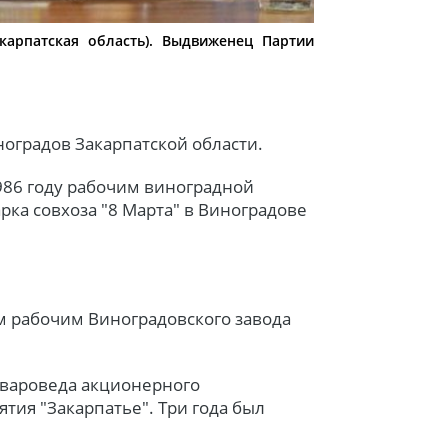
арпатская область). Выдвиженец Партии
ноградов Закарпатской области.
986 году рабочим виноградной
ка совхоза "8 Марта" в Виноградове
ым рабочим Виноградовского завода
овароведа акционерного
ия "Закарпатье". Три года был