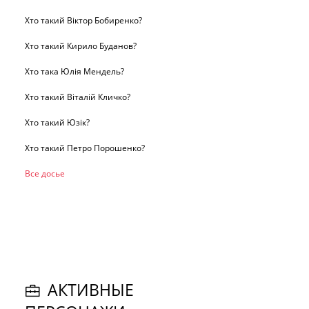
Хто такий Віктор Бобиренко?
Хто такий Кирило Буданов?
Хто така Юлія Мендель?
Хто такий Віталій Кличко?
Хто такий Юзік?
Хто такий Петро Порошенко?
Все досье
АКТИВНЫЕ