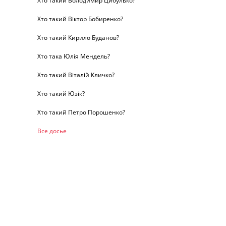
Хто такий Володимир Цибулько?
Хто такий Віктор Бобиренко?
Хто такий Кирило Буданов?
Хто така Юлія Мендель?
Хто такий Віталій Кличко?
Хто такий Юзік?
Хто такий Петро Порошенко?
Все досье