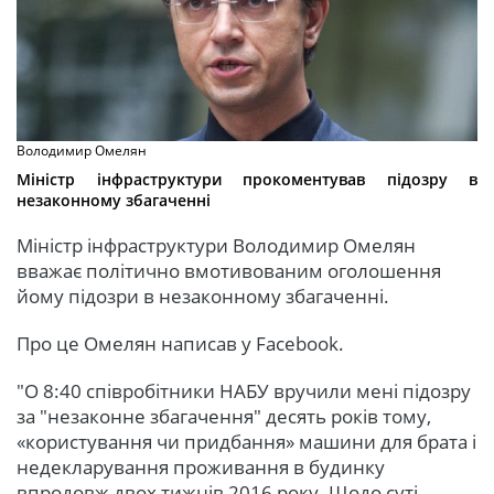
Володимир Омелян
Міністр інфраструктури прокоментував підозру в
незаконному збагаченні
Міністр інфраструктури Володимир Омелян
вважає політично вмотивованим оголошення
йому підозри в незаконному збагаченні.
Про це Омелян написав у Facebook.
"О 8:40 співробітники НАБУ вручили мені підозру
за "незаконне збагачення" десять років тому,
«користування чи придбання» машини для брата і
недекларування проживання в будинку
впродовж двох тижнів 2016 року. Щодо суті