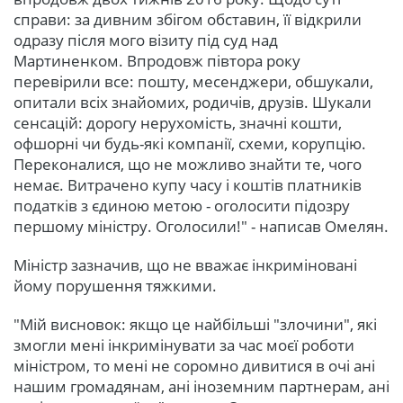
справи: за дивним збігом обставин, її відкрили
одразу після мого візиту під суд над
Мартиненком. Впродовж півтора року
перевірили все: пошту, месенджери, обшукали,
опитали всіх знайомих, родичів, друзів. Шукали
сенсацій: дорогу нерухомість, значні кошти,
офшорні чи будь-які компанії, схеми, корупцію.
Переконалися, що не можливо знайти те, чого
немає. Витрачено купу часу і коштів платників
податків з єдиною метою - оголосити підозру
першому міністру. Оголосили!" - написав Омелян.
Міністр зазначив, що не вважає інкриміновані
йому порушення тяжкими.
"Мій висновок: якщо це найбільші "злочини", які
змогли мені інкримінувати за час моєї роботи
міністром, то мені не соромно дивитися в очі ані
нашим громадянам, ані іноземним партнерам, ані