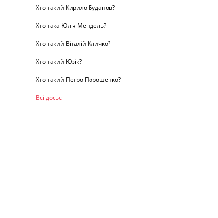
Хто такий Кирило Буданов?
Хто така Юлія Мендель?
Хто такий Віталій Кличко?
Хто такий Юзік?
Хто такий Петро Порошенко?
Всі досьє