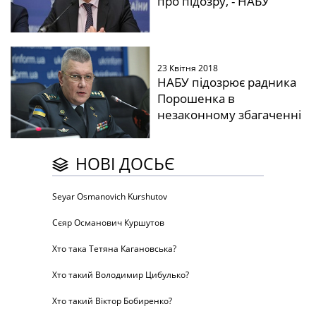
про підозру, - НАБУ
23 Квітня 2018
НАБУ підозрює радника
Порошенка в
незаконному збагаченні
НОВІ ДОСЬЄ
Seyar Osmanovich Kurshutov
Сєяр Османович Куршутов
Хто така Тетяна Кагановська?
Хто такий Володимир Цибулько?
Хто такий Віктор Бобиренко?