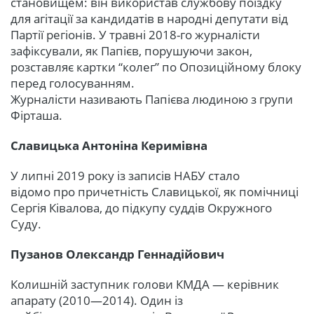
становищем: він використав службову поїздку
для агітації за кандидатів в народні депутати від
Партії регіонів. У травні 2018-го журналісти
зафіксували, як Папієв, порушуючи закон,
розставляє картки “колег” по Опозиційному блоку
перед голосуванням.
Журналісти називають Папієва людиною з групи
Фірташа.
Славицька Антоніна Керимівна
У липні 2019 року із записів НАБУ стало
відомо про причетність Славицької, як помічниці
Сергія Ківалова, до підкупу суддів Окружного
Суду.
Пузанов Олександр Геннадійович
Колишній заступник голови КМДА — керівник
апарату (2010—2014). Один із