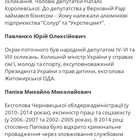
скликання. Чоловік депутатки Наталії
Королевської. До депутатства у Верховній Раді
займався бізнесом ‒ йому належали алюмінієві
підприємства “Солур” та “Укрспецмет”.
Павленко Юрій Олексійович
Окрім поточного був народний депутатом IV‒VI та
VIII скликань. Колишній міністр України у справах
сім'ї, молоді та спорту, ексуповноважений
Президента України з прав дитини, ексголова
Житомирської ОДА.
Папієв Михайло Миколайович
Ексголова Чернівецької облдержадміністрації (у
2010‒2014 роках), ексміністр праці та соцзахисту
(у 2006‒2007 та 2002‒2005 роках). В 2014 році
стосовно Папієва було відкрито кримінальне
провадження через зловживання службовим