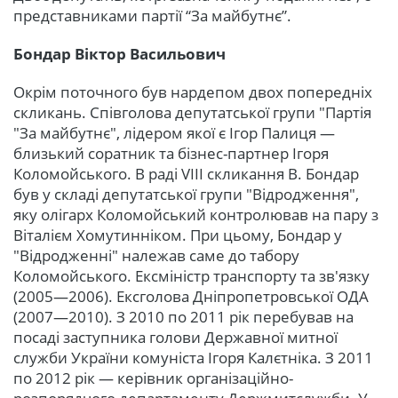
представниками партії “За майбутнє”.
Бондар Віктор Васильович
Окрім поточного був нардепом двох попередніх
скликань. Співголова депутатської групи "Партія
"За майбутнє", лідером якої є Ігор Палиця —
близький соратник та бізнес-партнер Ігоря
Коломойського. В раді VIII скликання В. Бондар
був у складі депутатської групи "Відродження",
яку олігарх Коломойський контролював на пару з
Віталієм Хомутинніком. При цьому, Бондар у
"Відродженні" належав саме до табору
Коломойського. Ексміністр транспорту та зв'язку
(2005—2006). Ексголова Дніпропетровської ОДА
(2007—2010). З 2010 по 2011 рік перебував на
посаді заступника голови Державної митної
служби України комуніста Ігоря Калєтніка. З 2011
по 2012 рік — керівник організаційно-