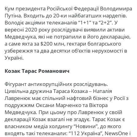
Кум президента Російської Федерації Володимира
Путіна. Входить до 20-ки найбагатших нардепів.
Володіє акціями телеканалів “1+1” та “2+2”. У
вересні 2020 року розслідувачі виявили активи
Медведчука, які не потрапили в його декларацію,
а саме яхта за $200 млн, гектари болгарського
узбережжя та два десятки об’єктів нерухомості в
Україні.
Козак Тарас Романович
Фігурант антикорупційних розслідувань.
Цивільна дружина Тараса Козака ‒ Наталія
Лавренюк має спільний нафтовий бізнес у Росії з
подружжям Оксани Марченко та Віктора
Медведчука. При цьому про Лавренюк у своїй
декларації Козак взагалі не згадує. Тарас Козак є
власником медіа холдингу “Новини”, до якого
входять такі телеканали: “112 Україна”, NewsOne і