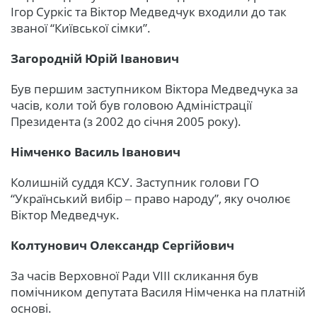
Ігор Суркіс та Віктор Медведчук входили до так
званої “Київської сімки”.
Загородній Юрій Іванович
Був першим заступником Віктора Медведчука за
часів, коли той був головою Адміністрації
Президента (з 2002 до січня 2005 року).
Німченко Василь Іванович
Колишній суддя КСУ. Заступник голови ГО
“Український вибір ‒ право народу”, яку очолює
Віктор Медведчук.
Колтунович Олександр Сергійович
За часів Верховної Ради VIII скликання був
помічником депутата Василя Німченка на платній
основі.