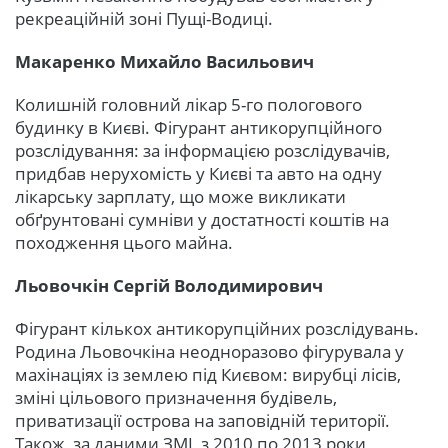
рекреаційній зоні Пущі-Водиці.
Макаренко Михайло Васильович
Колишній головний лікар 5-го пологового
будинку в Києві. Фігурант антикорупційного
розслідування: за інформацією розслідувачів,
придбав нерухомість у Києві та авто на одну
лікарську зарплату, що може викликати
обґрунтовані сумніви у достатності коштів на
походження цього майна.
Льовочкін Сергій Володимирович
Фігурант кількох антикорупційних розслідувань.
Родина Льовочкіна неодноразово фігурувала у
махінаціях із землею під Києвом: вирубці лісів,
зміні цільового призначення будівель,
приватизації острова на заповідній території.
Також, за даними ЗМІ, з 2010 по 2013 роки