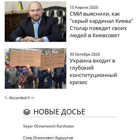
15 Апреля 2020
СМИ выяснили, как
"серый кардинал Киева"
Столар поведет своих
людей в Киевсовет
30 Октября 2020
Украина входит в
глубокий
конституционный
кризис
!-- discarded //-->
НОВЫЕ ДОСЬЕ
Seyar Osmanovich Kurshutov
Сеяр Османович Куршутов