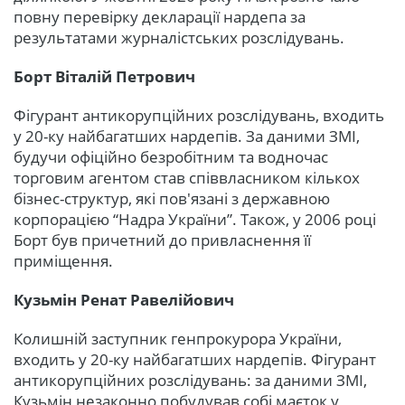
повну перевірку декларації нардепа за
результатами журналістських розслідувань.
Борт Віталій Петрович
Фігурант антикорупційних розслідувань, входить
у 20-ку найбагатших нардепів. За даними ЗМІ,
будучи офіційно безробітним та водночас
торговим агентом став співвласником кількох
бізнес-структур, які пов'язані з державною
корпорацією “Надра України”. Також, у 2006 році
Борт був причетний до привласнення її
приміщення.
Кузьмін Ренат Равелійович
Колишній заступник генпрокурора України,
входить у 20-ку найбагатших нардепів. Фігурант
антикорупційних розслідувань: за даними ЗМІ,
Кузьмін незаконно побудував собі маєток у