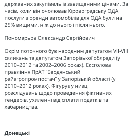
державних закупівель із завищеними цінами. За
часів, коли він очолював Кіровоградську ОДА,
послуги з оренди автомобілів для ОДА були на
25% вищими, ніж до нього і після нього.
Пономарьов Олександр Сергійович
Окрім поточного був народним депутатом VII-VIII
скликань та депутатом Запорізької облради (у
2010‒2012 та 2002‒2006 роках). Ексголова
правління ПрАТ “Бердянський
райагропромпостач” у Запорізькій області (у
2010‒2012 роках). Фігурує у низці
розслідувань щодо проведення фіктивних
тендерів, ухиленні від сплати податків та
хабарництва.
Донецькі