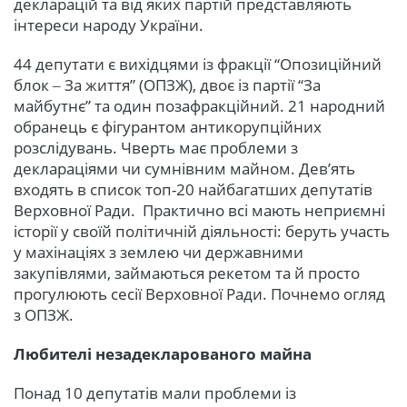
декларацій та від яких партій представляють
інтереси народу України.
44 депутати є вихідцями із фракції “Опозиційний
блок ‒ За життя” (ОПЗЖ), двоє із партії “За
майбутнє” та один позафракційний. 21 народний
обранець є фігурантом антикорупційних
розслідувань. Чверть має проблеми з
деклараціями чи сумнівним майном. Дев’ять
входять в список топ-20 найбагатших депутатів
Верховної Ради. Практично всі мають неприємні
історії у своїй політичній діяльності: беруть участь
у махінаціях з землею чи державними
закупівлями, займаються рекетом та й просто
прогулюють сесії Верховної Ради. Почнемо огляд
з ОПЗЖ.
Любителі незадекларованого майна
Понад 10 депутатів мали проблеми із