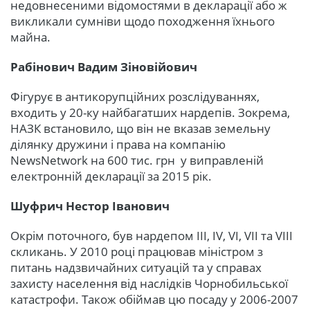
недовнесеними відомостями в декларації або ж
викликали сумніви щодо походження їхнього
майна.
Рабінович Вадим Зіновійович
Фігурує в антикорупційних розслідуваннях,
входить у 20-ку найбагатших нардепів. Зокрема,
НАЗК встановило, що він не вказав земельну
ділянку дружини і права на компанію
NewsNetwork на 600 тис. грн у виправленій
електронній декларації за 2015 рік.
Шуфрич Нестор Іванович
Окрім поточного, був нардепом ІІІ, ІV, VI, VII та VIII
скликань. У 2010 році працював міністром з
питань надзвичайних ситуацій та у справах
захисту населення від наслідків Чорнобильської
катастрофи. Також обіймав цю посаду у 2006-2007