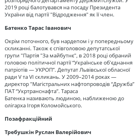
розпорядчого департаменту Держмитслужби. У
2019 році балотувався на посаду Президента
України від партії "Відродження" як її член.
Батенко Тарас Іванович
Окрім поточного, був нардепом і у попередньому
скликанні. Також є співголовою депутатської
групи "Партія "За майбутнє", в 2018 році обраний
головою політичної партії “Українське об'єднання
патріотів — УКРОП”. Депутат Львівської обласної
ради V та VI скликань. У 2009–2014 роках —
директор "Магістральних нафтопроводів “Дружба”
ПАТ “Укртранснафта”. Тараса
Батенка називають людиною, наближеною до
олігарха Ігоря Коломойського.
Позафракційний
Требушкін Руслан Валерійович