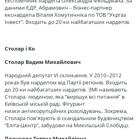
Експомічник нардепа Олександра Фельдмана. За
даними ЄДР, Абрамович ‒ бізнес-партнер
екснардепа Віталія Хомутинніка по ТОВ “Укргаз
Інвест”. Входить до 20-ки найбагатших нардепів.
Столар і Ко
Столар Вадим Михайлович
Народний депутат VI скликання. У 2010–2012
роках був нардепом від Партії регіонів. Входить
до 20-ки найбагатших нардепів. ЗМІ називають
Столара людиною, яка “вирішує всі питання” в
Київській міській раді. Фігурант
низки антикорупційних розслідувань. Зокрема,
Столара пов'язують зі скандальним будівництвом
“Еліта-Центр”, забудови на Микільській Слобідці.
Плачкова Тетяна Михайлівна