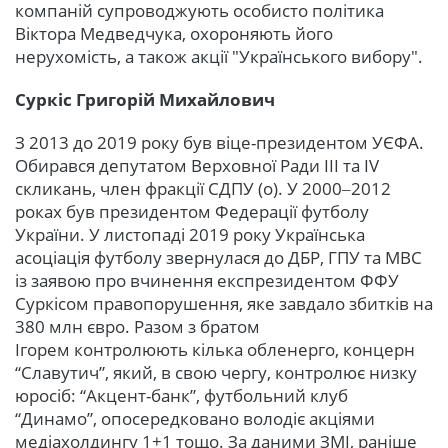
компаній супроводжують особисто політика
Віктора Медведчука, охороняють його
нерухомість, а також акції "Українського вибору".
Суркіс Григорій Михайлович
З 2013 до 2019 року був віце-президентом УЄФА.
Обирався депутатом Верховної Ради III та IV
скликань, член фракції СДПУ (о). У 2000‒2012
роках був президентом Федерації футболу
України. У листопаді 2019 року Українська
асоціація футболу звернулася до ДБР, ГПУ та МВС
із заявою про вчинення експрезидентом ФФУ
Суркісом правопорушення, яке завдало збитків на
380 млн євро. Разом з братом
Ігорем контролюють кілька обленерго, концерн
“Славутич”, який, в свою чергу, контролює низку
юросіб: “Акцент-банк”, футбольний клуб
“Динамо”, опосередковано володіє акціями
медіахолдингу 1+1 тощо. За даними ЗМІ, раніше