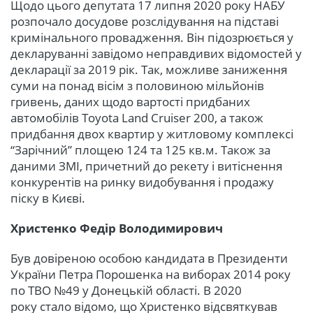
Щодо цього депутата 17 липня 2020 року НАБУ
розпочало досудове розслідування на підставі
кримінального провадження. Він підозрюється у
декларуванні завідомо неправдивих відомостей у
декларації за 2019 рік. Так, можливе заниження
суми на понад вісім з половиною мільйонів
гривень, даних щодо вартості придбаних
автомобілів Toyota Land Cruiser 200, а також
придбання двох квартир у житловому комплексі
“Зарічний” площею 124 та 125 кв.м. Також за
даними ЗМІ, причетний до рекету і витіснення
конкурентів на ринку видобування і продажу
піску в Києві.
Христенко Федір Володимирович
Був довіреною особою кандидата в Президенти
України Петра Порошенка на виборах 2014 року
по ТВО №49 у Донецькій області. В 2020
року стало відомо, що Христенко відсвяткував