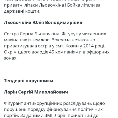
приватні літаки Льовочкіна і Бойка літали за
державні кошти.
Льовочкіна Юлія Володимирівна
Сестра Сергія Льовочкіна. Фігурує у численних
махінаціях із землею. Зокрема незаконно
приватизувала острів у смт. Козин у 2014 році.
Окрім цього володіє 45 компаніями в офшорних
зонах.
Тендерні порушники
Ларін Сергій Миколайович
Фігурант антикорупційних розслідувань щодо
порушень порядку фінансування політичних
партій. За даними ЗМІ, Ларін причетний до