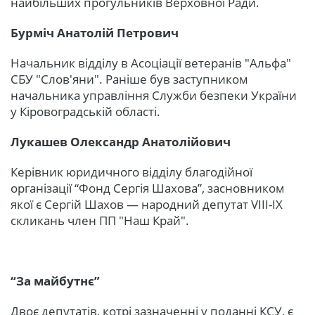
найбільших прогульників Верховної Ради.
Бурміч Анатолій Петрович
Начальник відділу в Асоціації ветеранів "Альфа"
СБУ "Слов'яни". Раніше був заступником
начальника управління Служби безпеки України
у Кіровоградській області.
Лукашев Олександр Анатолійович
Керівник юридичного відділу благодійної
організації “Фонд Сергія Шахова”, засновником
якої є Сергій Шахов — народний депутат VIII-IX
скликань член ПП "Наш Край".
“За майбутнє”
Двоє депутатів, котрі зазначенні у поданні КСУ, є