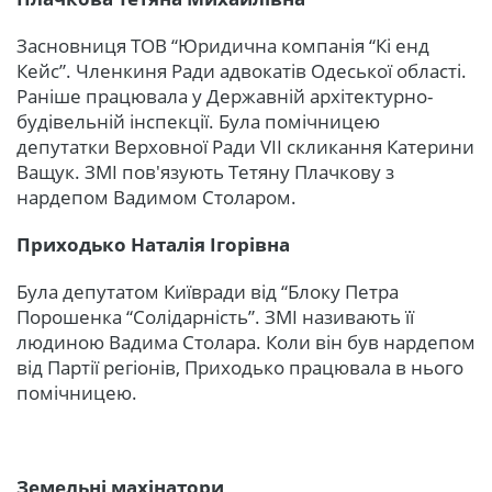
Засновниця ТОВ “Юридична компанія “Кі енд
Кейс”. Членкиня Ради адвокатів Одеської області.
Раніше працювала у Державній архітектурно-
будівельній інспекції. Була помічницею
депутатки Верховної Ради VII скликання Катерини
Ващук. ЗМІ пов'язують Тетяну Плачкову з
нардепом Вадимом Столаром.
Приходько Наталія Ігорівна
Була депутатом Київради від “Блоку Петра
Порошенка “Солідарність”. ЗМІ називають її
людиною Вадима Столара. Коли він був нардепом
від Партії регіонів, Приходько працювала в нього
помічницею.
Земельні махінатори