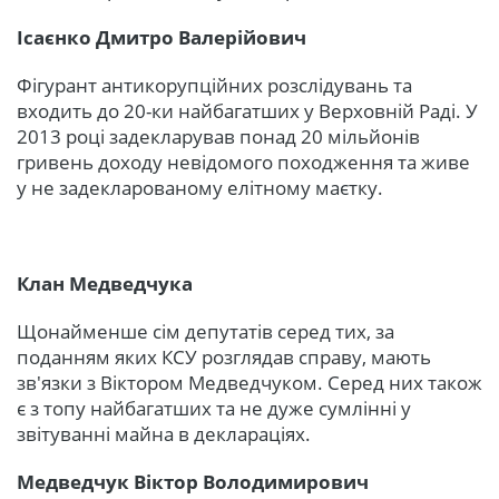
Ісаєнко Дмитро Валерійович
Фігурант антикорупційних розслідувань та
входить до 20-ки найбагатших у Верховній Раді. У
2013 році задекларував понад 20 мільйонів
гривень доходу невідомого походження та живе
у не задекларованому елітному маєтку.
Клан Медведчука
Щонайменше сім депутатів серед тих, за
поданням яких КСУ розглядав справу, мають
зв'язки з Віктором Медведчуком. Серед них також
є з топу найбагатших та не дуже сумлінні у
звітуванні майна в деклараціях.
Медведчук Віктор Володимирович