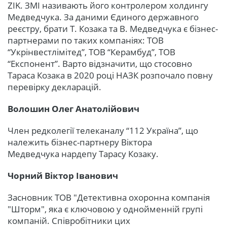
ZIK. ЗМІ називають його контролером холдингу
Медведчука. За даними Єдиного державного
реєстру, брати Т. Козака та В. Медведчука є бізнес-
партнерами по таких компаніях: ТОВ
“Укрінвестлімітед”, ТОВ “Керамбуд”, ТОВ
“Експонент”. Варто відзначити, що стосовно
Тараса Козака в 2020 році НАЗК розпочало повну
перевірку декларацій.
Волошин Олег Анатолійович
Член редколегії телеканалу “112 Україна”, що
належить бізнес-партнеру Віктора
Медведчука нардепу Тарасу Козаку.
Чорний Віктор Іванович
Засновник ТОВ "Детективна охоронна компанія
"Шторм", яка є ключовою у однойменній групі
компаній. Співробітники цих