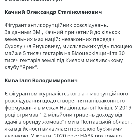
Качний Олександр Сталіноленович
Фігурант антикорупційних розслідувань.
За даними ЗМІ, Качний причетний до кількох
земельних махінацій: незаконних передач
Сухолуччя Януковичу, мисливських угідь площею
майже 5 тисяч гектарів на Білоцерківщині та 30
тисяч гектарів землі під Києвом мисливському
клубу "Ярик".
Кива Ілля Володимирович
Є фігурантом журналістського антикорупційного
розслідування щодо створення напівзаконного
формування в межах Національної Поліції. У 2019
році отримав 1,2 мільйони гривень доходу від
здачі в оренду жомової ями в Полтавській області,
яка в дійсності виявилася порослою бур’янами
ділянкою. У жовтні 2020 року НАЗК розпочало