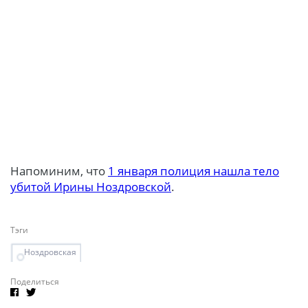
Напоминим, что
1 января полиция нашла тело
убитой Ирины Ноздровской
.
Тэги
Ноздровская
Поделиться