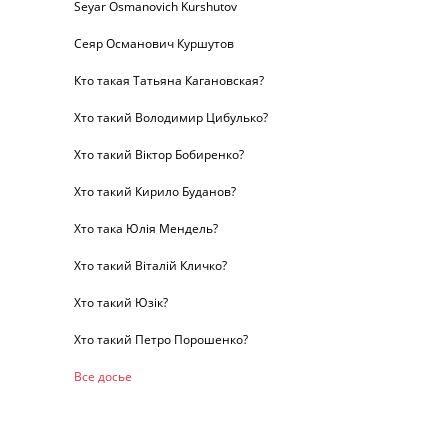
Seyar Osmanovich Kurshutov
Сеяр Османович Куршутов
Кто такая Татьяна Кагановская?
Хто такий Володимир Цибулько?
Хто такий Віктор Бобиренко?
Хто такий Кирило Буданов?
Хто така Юлія Мендель?
Хто такий Віталій Кличко?
Хто такий Юзік?
Хто такий Петро Порошенко?
Все досье