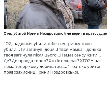
Отец убитой Ирины Ноздровськой не верит в правосудие
"Ой, падлюки, убили тебе і сестричку твою
убили... І я загинув, доця..І твоя мамка, і донька
твоя загинула після цього...Немає сенсу жити...
Де? Де правда тепер? Хто їх покарає? ХТО? У нас
нема тепер кому добиватись..." - батько убитої
правозахисниці Ірини Ноздровської.