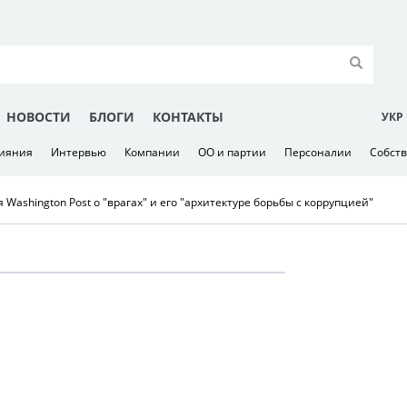
НОВОСТИ
БЛОГИ
КОНТАКТЫ
УКР
лияния
Интервью
Компании
ОО и партии
Персоналии
Собст
Washington Post о "врагах" и его "архитектуре борьбы с коррупцией"