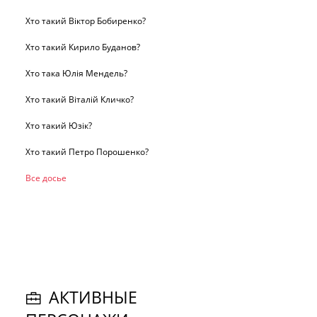
Хто такий Віктор Бобиренко?
Хто такий Кирило Буданов?
Хто така Юлія Мендель?
Хто такий Віталій Кличко?
Хто такий Юзік?
Хто такий Петро Порошенко?
Все досье
АКТИВНЫЕ