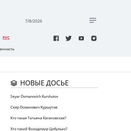
7/8/2026
РУC
венность
НОВЫЕ ДОСЬЕ
Seyar Osmanovich Kurshutov
Сеяр Османович Куршутов
Кто такая Татьяна Кагановская?
Хто такий Володимир Цибулько?