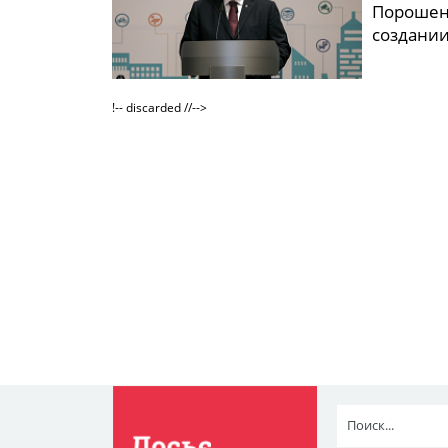
Порошенк
создании
!-- discarded //-->