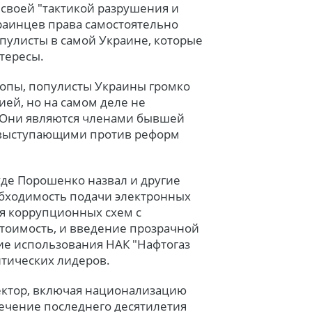
я своей "тактикой разрушения и
раинцев права самостоятельно
опулисты в самой Украине, которые
тересы.
вропы, популисты Украины громко
ией, но на самом деле не
 Они являются членами бывшей
 выступающими против реформ
де Порошенко назвал и другие
еобходимость подачи электронных
я коррупционных схем с
тоимость, и введение прозрачной
ние использования НАК "Нафтогаз
итических лидеров.
ектор, включая национализацию
течение последнего десятилетия