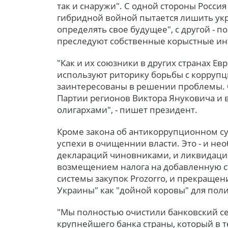
так и снаружи". С одной стороны Росси
гибридной войной пытается лишить ук
определять свое будущее", с другой - п
преследуют собственные корыстные ин
"Как и их союзники в других странах Е
используют риторику борьбы с коррупц
заинтересованы в решении проблемы.
Партии регионов Виктора Януковича и
олигархами", - пишет президент.
Кроме закона об антикоррупционном су
успехи в очищеннии власти. Это - и н
деклараций чиновниками, и ликвидаци
возмещением налога на добавленную с
системы закупок Prozorro, и прекраще
Украины" как "дойной коровы" для пол
"Мы полностью очистили банковский с
крупнейшего банка страны, который в 