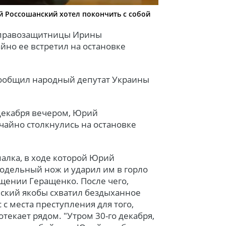
й Россошанский хотел покончить с собой
е правозащитницы Ирины
но ее встретил на остановке
 сообщил народный депутат Украины
 декабря вечером, Юрий
чайно столкнулись на остановке
алка, в ходе которой Юрий
одельный нож и ударил им в горло
бщении Геращенко. После чего,
ский якобы схватил бездыханное
 с места преступления для того,
отекает рядом. "Утром 30-го декабря,