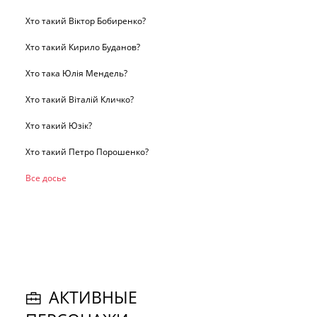
Хто такий Віктор Бобиренко?
Хто такий Кирило Буданов?
Хто така Юлія Мендель?
Хто такий Віталій Кличко?
Хто такий Юзік?
Хто такий Петро Порошенко?
Все досье
АКТИВНЫЕ