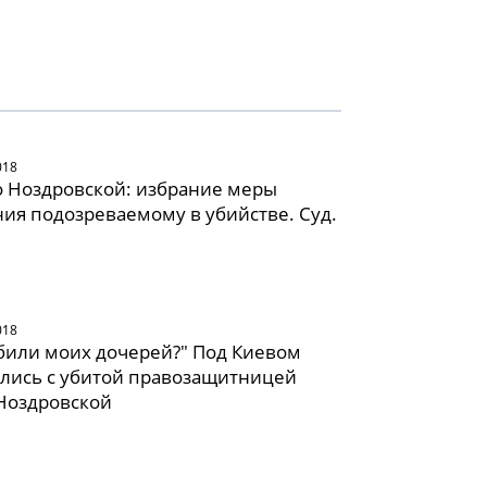
018
 Ноздровской: избрание меры
ия подозреваемому в убийстве. Суд.
018
убили моих дочерей?" Под Киевом
лись с убитой правозащитницей
Ноздровской