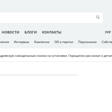
НОВОСТИ
БЛОГИ
КОНТАКТЫ
УКР
лияния
Интервью
Компании
ОО и партии
Персоналии
Собст
дровскую самодельным ножом на остановке. Геращенко рассказал о детал