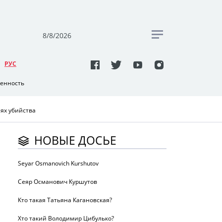
8/8/2026
РУC
венность
ях убийства
НОВЫЕ ДОСЬЕ
Seyar Osmanovich Kurshutov
Сеяр Османович Куршутов
Кто такая Татьяна Кагановская?
Хто такий Володимир Цибулько?