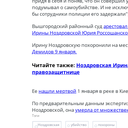
придя в себя и поняв, что он совершил
подумывал о самоубийстве. И не исключ
бы сотрудники полиции его задержали",
Вышгородский районный суд
арестовал
Ирины Ноздровской Юрия Россошанско
Ирину Ноздровскую похоронили на ме
Демидов 9 января.
Читайте также:
Ноздровская Ирина
правозащитнице
Ее
нашли мертвой
1 января в реке в Ки
По предварительным данным эксперти
Ноздровской, она
умерла от множестве
Тэги
Ноздровская
убийство
похороны