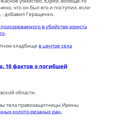
 ужасное убийство, Юрий, вообще-то
ено, что он был его и поступил, если
 - добавил Геращенко.
 подозреваемого в убийстве юриста
го
.
стном кладбище
в центре села
. 10 фактов о погибшей
евской области.
зы тела правозащитницы Ирины
нных колото-резаных ран.