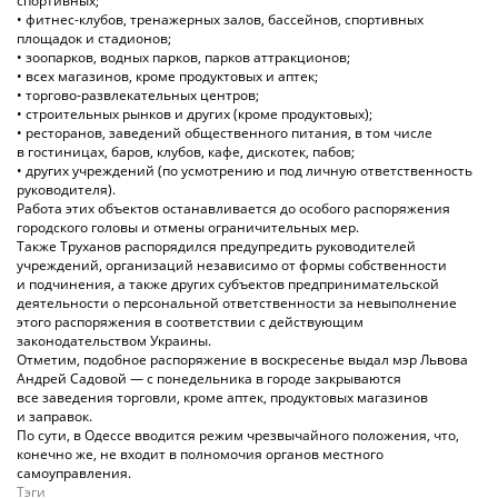
спортивных;
• фитнес-клубов, тренажерных залов, бассейнов, спортивных
площадок и стадионов;
• зоопарков, водных парков, парков аттракционов;
• всех магазинов, кроме продуктовых и аптек;
• торгово-развлекательных центров;
• строительных рынков и других (кроме продуктовых);
• ресторанов, заведений общественного питания, в том числе
в гостиницах, баров, клубов, кафе, дискотек, пабов;
• других учреждений (по усмотрению и под личную ответственность
руководителя).
Работа этих объектов останавливается до особого распоряжения
городского головы и отмены ограничительных мер.
Также Труханов распорядился предупредить руководителей
учреждений, организаций независимо от формы собственности
и подчинения, а также других субъектов предпринимательской
деятельности о персональной ответственности за невыполнение
этого распоряжения в соответствии с действующим
законодательством Украины.
Отметим, подобное распоряжение в воскресенье выдал мэр Львова
Андрей Садовой — с понедельника в городе закрываются
все заведения торговли, кроме аптек, продуктовых магазинов
и заправок.
По сути, в Одессе вводится режим чрезвычайного положения, что,
конечно же, не входит в полномочия органов местного
самоуправления.
Тэги