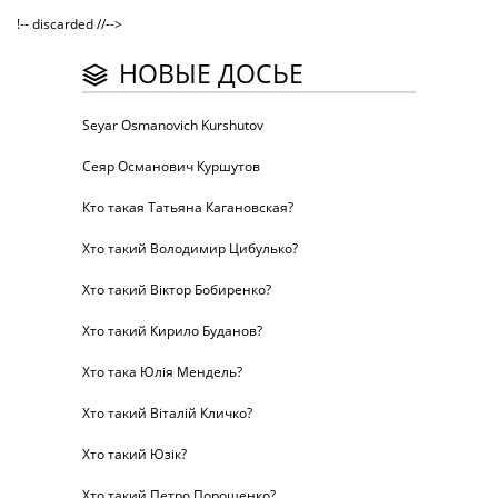
!-- discarded //-->
НОВЫЕ ДОСЬЕ
Seyar Osmanovich Kurshutov
Сеяр Османович Куршутов
Кто такая Татьяна Кагановская?
Хто такий Володимир Цибулько?
Хто такий Віктор Бобиренко?
Хто такий Кирило Буданов?
Хто така Юлія Мендель?
Хто такий Віталій Кличко?
Хто такий Юзік?
Хто такий Петро Порошенко?