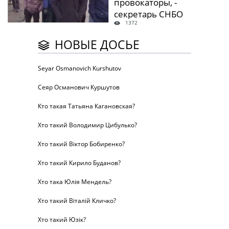
провокаторы, -
секретарь СНБО
1372
НОВЫЕ ДОСЬЕ
Seyar Osmanovich Kurshutov
Сеяр Османович Куршутов
Кто такая Татьяна Кагановская?
Хто такий Володимир Цибулько?
Хто такий Віктор Бобиренко?
Хто такий Кирило Буданов?
Хто така Юлія Мендель?
Хто такий Віталій Кличко?
Хто такий Юзік?