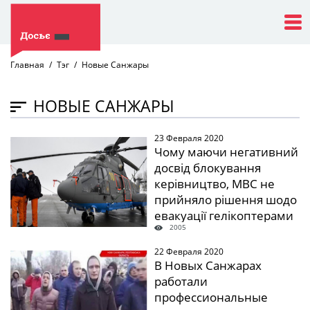
Главная
Тэг
Новые Санжары
НОВЫЕ САНЖАРЫ
23 Февраля 2020
" />
Чому маючи негативний
досвід блокування
керівництво, МВС не
прийняло рішення шодо
евакуації гелікоптерами
2005
у Нові Санжари?
22 Февраля 2020
" />
В Новых Санжарах
работали
профессиональные