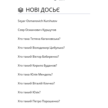
НОВІ ДОСЬЄ
Seyar Osmanovich Kurshutov
Сєяр Османович Куршутов
Хто така Тетяна Кагановська?
Хто такий Володимир Цибулько?
Хто такий Віктор Бобиренко?
Хто такий Кирило Буданов?
Хто така Юлія Мендель?
Хто такий Віталій Кличко?
Хто такий Юзік?
Хто такий Петро Порошенко?