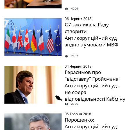
4206
06 Червня 2018
" />
G7 закликала Раду
створити
Антикорупційний суд
згідно з умовами МВФ
2487
04 Червня 2018
" />
Герасимов про
"відставку" Гройсмана:
Антикорупційний суд -
не сфера
відповідальності Кабміну
2366
05 Травня 2018
" />
Порошенко:
Антикорупційний суд