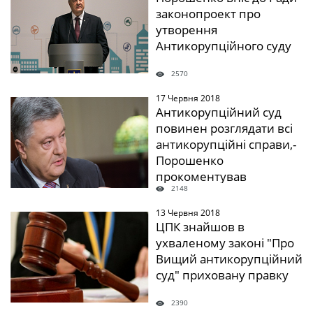
законопроект про
утворення
Антикорупційного суду
2570
17 Червня 2018
" />
Антикорупційний суд
повинен розглядати всі
антикорупційні справи,-
Порошенко
прокоментував
2148
скандальну правку
13 Червня 2018
" />
ЦПК знайшов в
ухваленому законі "Про
Вищий антикорупційний
суд" приховану правку
2390