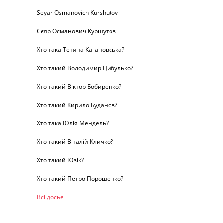
Seyar Osmanovich Kurshutov
Сєяр Османович Куршутов
Хто така Тетяна Кагановська?
Хто такий Володимир Цибулько?
Хто такий Віктор Бобиренко?
Хто такий Кирило Буданов?
Хто така Юлія Мендель?
Хто такий Віталій Кличко?
Хто такий Юзік?
Хто такий Петро Порошенко?
Всі досьє