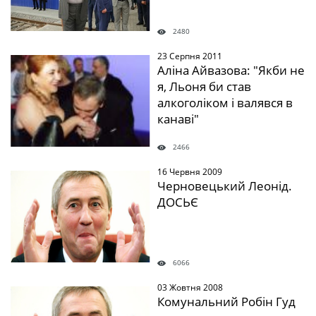
2480
23 Серпня 2011
" />
Аліна Айвазова: "Якби не
я, Льоня би став
алкоголіком і валявся в
канаві"
2466
16 Червня 2009
" />
Черновецький Леонід.
ДОСЬЄ
6066
03 Жовтня 2008
" />
Комунальний Робін Гуд