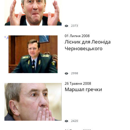
2373
01 Липня 2008
" />
Лісник для Леоніда
Черновецького
2998
26 Травня 2008
" />
Маршал гречки
2420