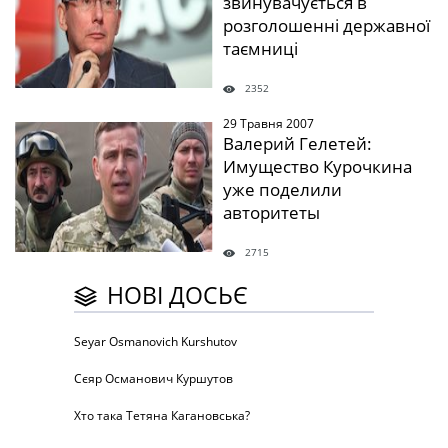
звинувачується в
розголошенні державної
таємниці
2352
29 Травня 2007
" />
Валерий Гелетей:
Имущество Курочкина
уже поделили
авторитеты
2715
НОВІ ДОСЬЄ
Seyar Osmanovich Kurshutov
Сєяр Османович Куршутов
Хто така Тетяна Кагановська?