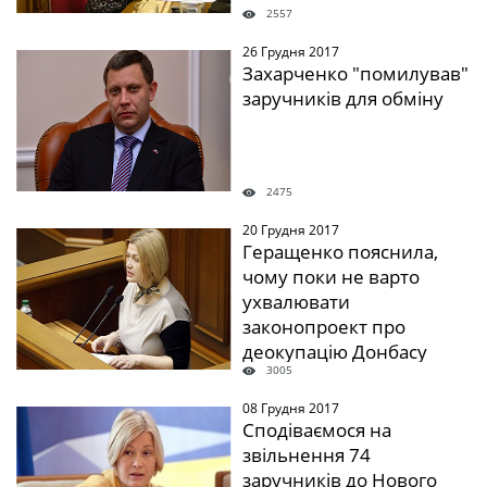
2557
26 Грудня 2017
" />
Захарченко "помилував"
заручників для обміну
2475
20 Грудня 2017
" />
Геращенко пояснила,
чому поки не варто
ухвалювати
законопроект про
деокупацію Донбасу
3005
08 Грудня 2017
" />
Сподіваємося на
звільнення 74
заручників до Нового