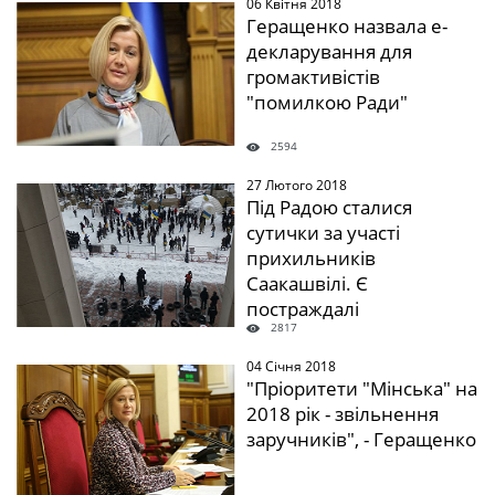
06 Квітня 2018
" />
Геращенко назвала е-
декларування для
громактивістів
"помилкою Ради"
2594
27 Лютого 2018
" />
Під Радою сталися
сутички за участі
прихильників
Саакашвілі. Є
постраждалі
2817
04 Січня 2018
" />
"Пріоритети "Мінська" на
2018 рік - звільнення
заручників", - Геращенко