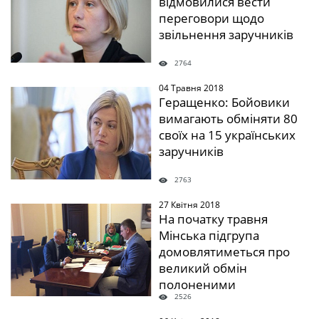
відмовилися вести
переговори щодо
звільнення заручників
2764
04 Травня 2018
" />
Геращенко: Бойовики
вимагають обміняти 80
своїх на 15 українських
заручників
2763
27 Квітня 2018
" />
На початку травня
Мінська підгрупа
домовлятиметься про
великий обмін
полоненими
2526