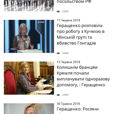
посольством РФ
2369
17 Червня 2018
" />
Геращенко розповіла
про роботу з Кучмою в
Мінській групі та
вбивство Гонгадзе
2689
13 Червня 2018
" />
Колишнім бранцям
Кремля почали
виплачувати одноразову
допомогу, - Геращенко
2393
30 Травня 2018
" />
Геращенко: Росіяни