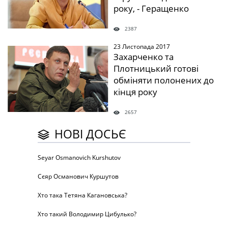
року, - Геращенко
2387
23 Листопада 2017
" />
Захарченко та
Плотницький готові
обміняти полонених до
кінця року
2657
НОВІ ДОСЬЄ
Seyar Osmanovich Kurshutov
Сєяр Османович Куршутов
Хто така Тетяна Кагановська?
Хто такий Володимир Цибулько?