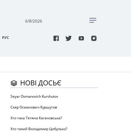
6/8/2026
РУC
НОВІ ДОСЬЄ
Seyar Osmanovich Kurshutov
Сєяр Османович Куршутов
Хто така Тетяна Кагановська?
Хто такий Володимир Цибулько?