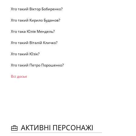
Хто такий Віктор Бобиренко?
Хто такий Кирило Буданов?
Хто така Юлія Мендель?
Хто такий Віталій Кличко?
Хто такий Юзік?
Хто такий Петро Порошенко?
Всі досьє
АКТИВНІ ПЕРСОНАЖІ