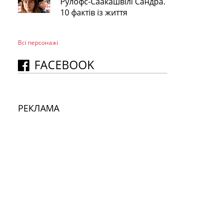
Рулофс-Саакашвілі Сандра.
10 фактів із життя
Всі персонажi
FACEBOOK
РЕКЛАМА