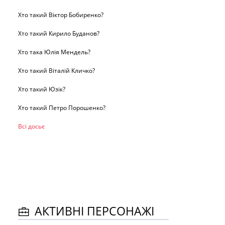
Хто такий Віктор Бобиренко?
Хто такий Кирило Буданов?
Хто така Юлія Мендель?
Хто такий Віталій Кличко?
Хто такий Юзік?
Хто такий Петро Порошенко?
Всі досьє
АКТИВНІ ПЕРСОНАЖІ