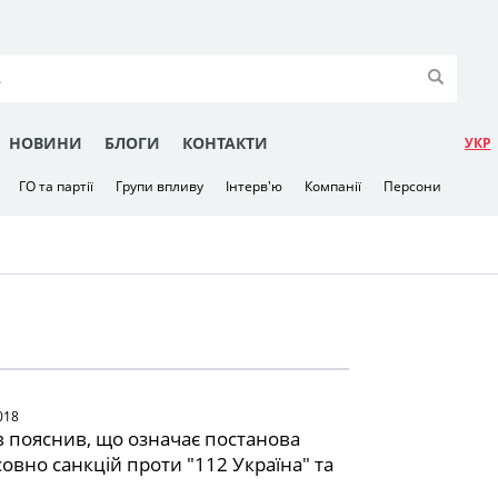
НОВИНИ
БЛОГИ
КОНТАКТИ
УКР
ГО та партії
Групи впливу
Інтерв'ю
Компанії
Персони
018
 пояснив, що означає постанова
совно санкцій проти "112 Україна" та
e