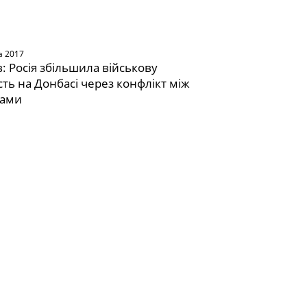
а 2017
: Росія збільшила військову
сть на Донбасі через конфлікт між
тами