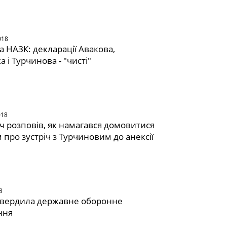
018
а НАЗК: декларації Авакова,
 і Турчинова - "чисті"
018
 розповів, як намагався домовитися
 про зустріч з Турчиновим до анексії
8
твердила державне оборонне
ння