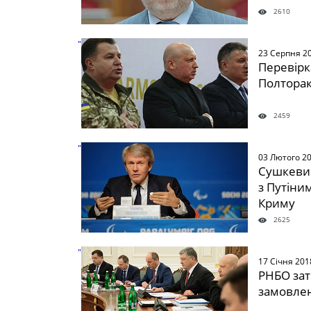
2610
" />
23 Серпня 2
Перевірк
Полторака
2459
" />
03 Лютого 2
Сушкевич
з Путіним
Криму
2625
" />
17 Січня 201
РНБО за
замовле