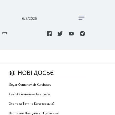
6/8/2026
РУC
НОВІ ДОСЬЄ
Seyar Osmanovich Kurshutov
Сєяр Османович Куршутов
Хто така Тетяна Кагановська?
Хто такий Володимир Цибулько?