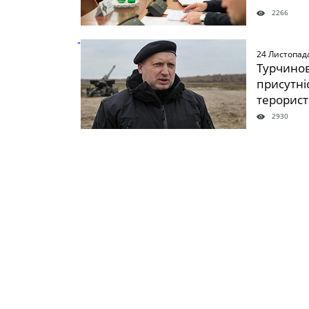
2266
" />
24 Листопад
Турчинов
присутні
терорис
2930