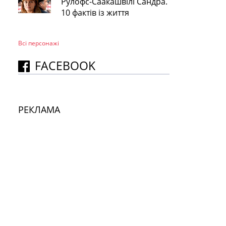
Рулофс-Саакашвілі Сандра.
10 фактів із життя
Всі персонажi
FACEBOOK
РЕКЛАМА