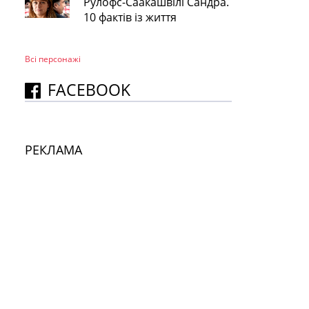
Рулофс-Саакашвілі Сандра.
10 фактів із життя
Всі персонажi
FACEBOOK
РЕКЛАМА