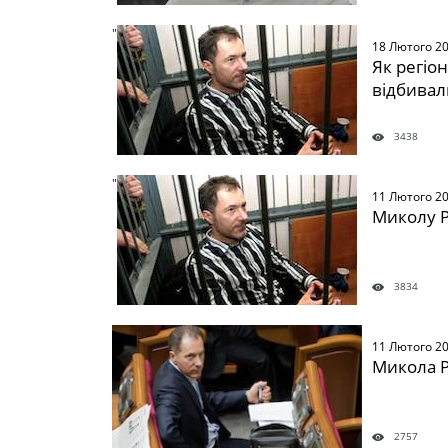
" />
18 Лютого 2
Як регіо
відбива
3438
" />
11 Лютого 2
Миколу 
3834
" />
11 Лютого 2
Микола Р
2757