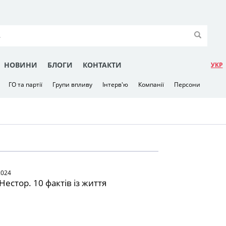
НОВИНИ
БЛОГИ
КОНТАКТИ
УКР
ГО та партії
Групи впливу
Інтерв'ю
Компанії
Персони
2024
естор. 10 фактів із життя