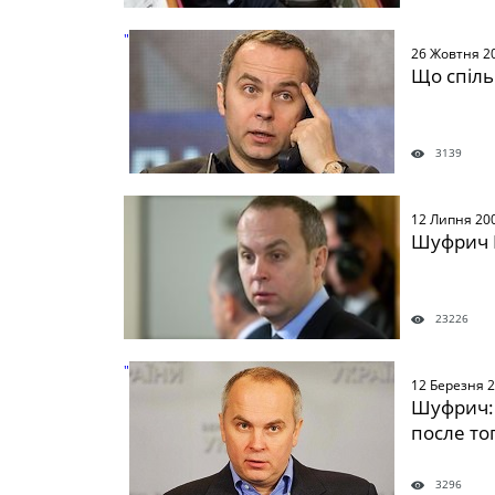
" />
26 Жовтня 2
Що спіль
3139
" />
12 Липня 20
Шуфрич 
23226
" />
12 Березня 
Шуфрич:
после то
3296