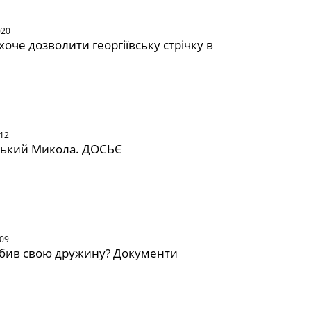
020
оче дозволити георгіївську стрічку в
012
ський Микола. ДОСЬЄ
009
бив свою дружину? Документи