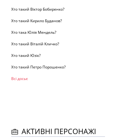
Хто такий Віктор Бобиренко?
Хто такий Кирило Буданов?
Хто така Юлія Мендель?
Хто такий Віталій Кличко?
Хто такий Юзік?
Хто такий Петро Порошенко?
Всі досьє
АКТИВНІ ПЕРСОНАЖІ