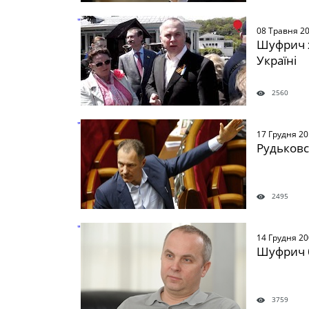
" />
08 Травня 2
Шуфрич х
Україні
2560
" />
17 Грудня 2
Рудьков
2495
" />
14 Грудня 2
Шуфрич 
3759