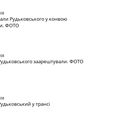
008
нали Рудьковського у конвою
ли. ФОТО
008
Рудьковського заарештували. ФОТО
008
удьковський у трансі