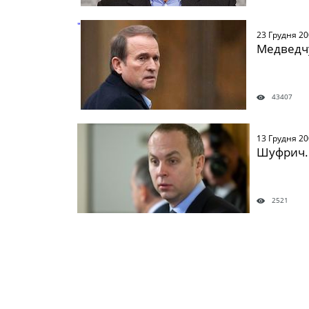
" />
23 Грудня 2
Медведчу
43407
" />
13 Грудня 2
Шуфрич.
2521