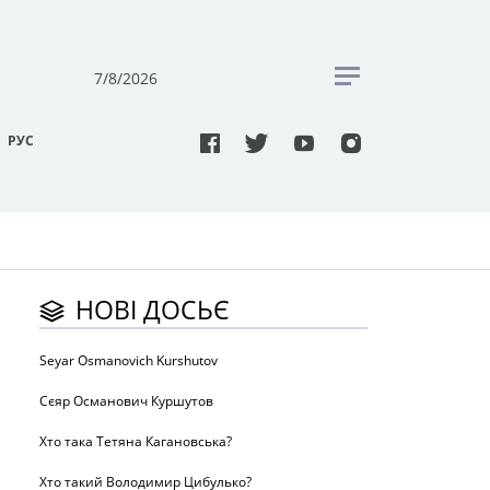
7/8/2026
РУC
НОВІ ДОСЬЄ
Seyar Osmanovich Kurshutov
Сєяр Османович Куршутов
Хто така Тетяна Кагановська?
Хто такий Володимир Цибулько?