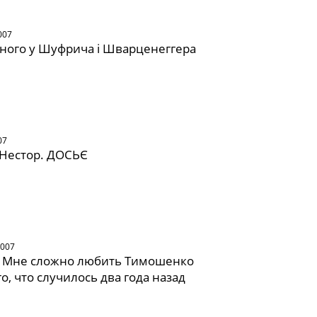
007
ного у Шуфрича і Шварценеггера
07
Нестор. ДОСЬЄ
2007
 Мне сложно любить Тимошенко
го, что случилось два года назад