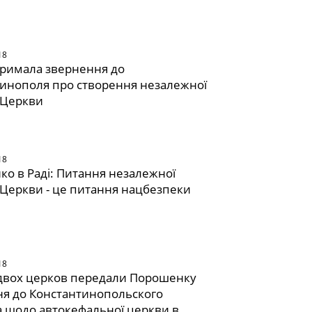
18
тримала звернення до
инополя про створення незалежної
 Церкви
18
о в Раді: Питання незалежної
 Церкви - це питання нацбезпеки
18
 двох церков передали Порошенку
я до Константинопольского
а щодо автокефальної церкви в