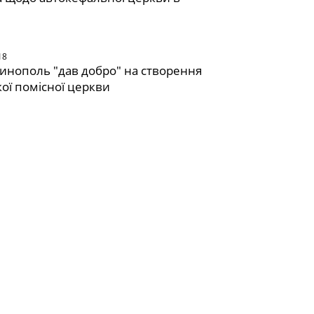
 Крім УПЦ МП
18
инополь "дав добро" на створення
кої помісної церкви