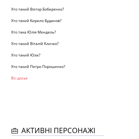
Хто такий Віктор Бобиренко?
Хто такий Кирило Буданов?
Хто така Юлія Мендель?
Хто такий Віталій Кличко?
Хто такий Юзік?
Хто такий Петро Порошенко?
Всі досьє
АКТИВНІ ПЕРСОНАЖІ