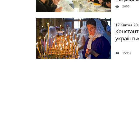
Україні.
2600
" />
17 Квітня 20
Констант
українсь
15951