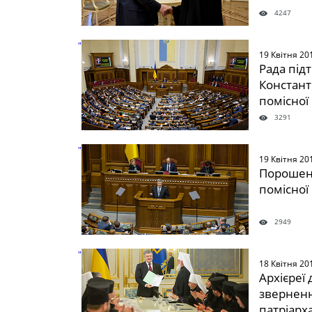
4247
" />
19 Квітня 20
Рада під
Констант
помісної
3291
" />
19 Квітня 20
Порошенк
помісної
2949
" />
18 Квітня 20
Архієреї
зверненн
патріарх