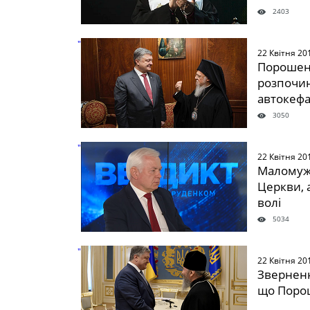
2403
" />
22 Квітня 20
Порошенк
розпочи
автокефа
3050
" />
22 Квітня 20
Маломуж:
Церкви, 
волі
5034
" />
22 Квітня 20
Зверненн
що Поро