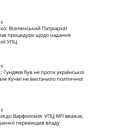
18
о: Вселенський Патріархат
нає процедури щодо надання
лії УПЦ
18
 Гундяєв був не проти української
але Кучмі не вистачило політичної
18
я до Варфоломія: УПЦ МП вважає,
шенко перевищив владу