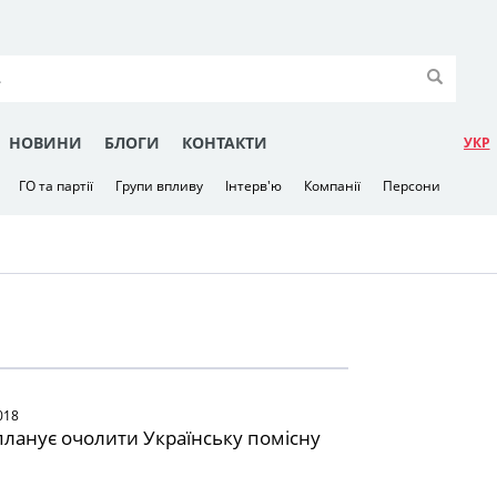
НОВИНИ
БЛОГИ
КОНТАКТИ
УКР
ГО та партії
Групи впливу
Інтерв'ю
Компанії
Персони
018
планує очолити Українську помісну