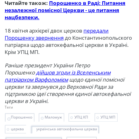
Читайте також:
Порошенко в Раді: Питання
незалежної помісної Церкви - це питання
нацбезпеки.
18 квітня архієреї двох церков
передали
Порошенку звернення
до Константинопольского
патріарха щодо автокефальної церкви в Україні.
Крім УПЦ МП.
Раніше президент України Петро
Порошенко
дійшов згоди із Вселенським
патріархом Варфоломієм
щодо єдиної помісної
церкви та звернувся до Верховної Ради за
підтримкою ідеї створення єдиної автокефальної
церкви в Україні.
Теги
Порошенко
Маломуж
УПЦ КП
УПЦ МП
церква
українська автокефальна церква