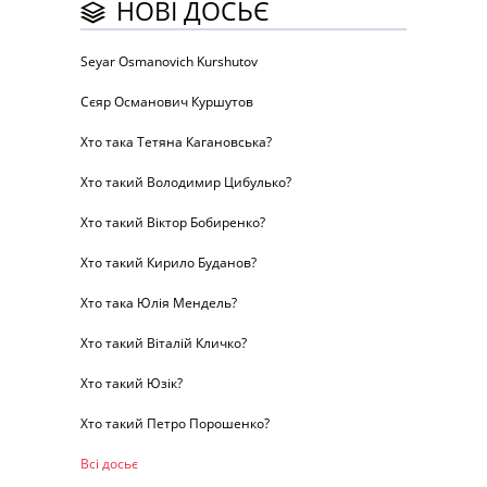
НОВІ ДОСЬЄ
Seyar Osmanovich Kurshutov
Сєяр Османович Куршутов
Хто така Тетяна Кагановська?
Хто такий Володимир Цибулько?
Хто такий Віктор Бобиренко?
Хто такий Кирило Буданов?
Хто така Юлія Мендель?
Хто такий Віталій Кличко?
Хто такий Юзік?
Хто такий Петро Порошенко?
Всі досьє