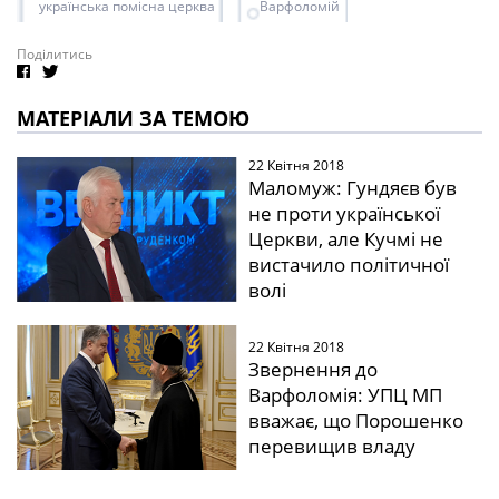
українська помісна церква
Варфоломій
Поділитись
МАТЕРІАЛИ ЗА ТЕМОЮ
22 Квітня 2018
Маломуж: Гундяєв був
не проти української
Церкви, але Кучмі не
вистачило політичної
волі
22 Квітня 2018
Звернення до
Варфоломія: УПЦ МП
вважає, що Порошенко
перевищив владу