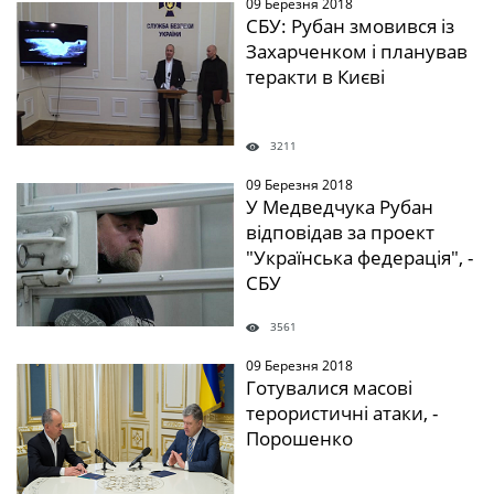
09 Березня 2018
" />
СБУ: Рубан змовився із
Захарченком і планував
теракти в Києві
3211
09 Березня 2018
" />
У Медведчука Рубан
відповідав за проект
"Українська федерація", -
СБУ
3561
09 Березня 2018
" />
Готувалися масові
терористичні атаки, -
Порошенко