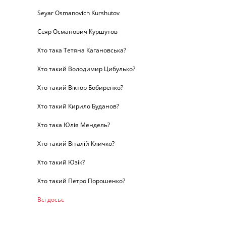
Seyar Osmanovich Kurshutov
Сєяр Османович Куршутов
Хто така Тетяна Кагановська?
Хто такий Володимир Цибулько?
Хто такий Віктор Бобиренко?
Хто такий Кирило Буданов?
Хто така Юлія Мендель?
Хто такий Віталій Кличко?
Хто такий Юзік?
Хто такий Петро Порошенко?
Всі досьє