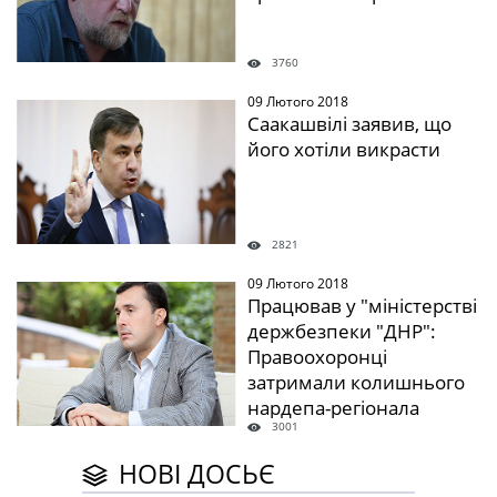
3760
09 Лютого 2018
" />
Саакашвілі заявив, що
його хотіли викрасти
2821
09 Лютого 2018
" />
Працював у "міністерстві
держбезпеки "ДНР":
Правоохоронці
затримали колишнього
нардепа-регіонала
3001
НОВІ ДОСЬЄ