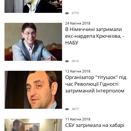
2773
24 Квітня 2018
" />
В Німеччині затримали
екс-нардепа Крючкова, -
НАБУ
2614
12 Квітня 2018
" />
Організатор "тітушок" під
час Революції Гідності
затриманий Інтерполом
3677
11 Квітня 2018
" />
СБУ затримала на хабарі