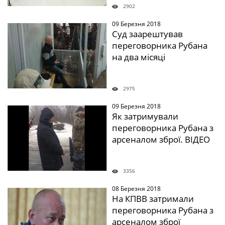
2902
09 Березня 2018
" />
Суд заарештував
переговорника Рубана
на два місяці
2975
09 Березня 2018
" />
Як затримували
переговорника Рубана з
арсеналом зброї. ВІДЕО
3356
08 Березня 2018
" />
На КПВВ затримали
переговорника Рубана з
арсеналом зброї