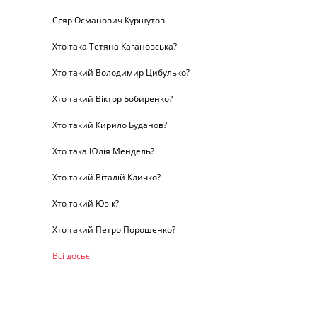
Сєяр Османович Куршутов
Хто така Тетяна Кагановська?
Хто такий Володимир Цибулько?
Хто такий Віктор Бобиренко?
Хто такий Кирило Буданов?
Хто така Юлія Мендель?
Хто такий Віталій Кличко?
Хто такий Юзік?
Хто такий Петро Порошенко?
Всі досьє