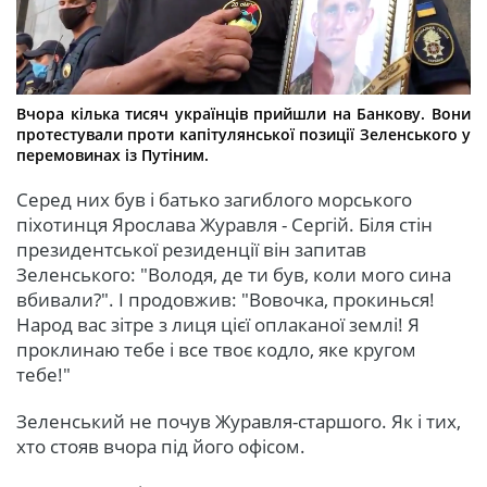
Вчора кілька тисяч українців прийшли на Банкову. Вони
протестували проти капітулянської позиції Зеленського у
перемовинах із Путіним.
Серед них був і батько загиблого морського
піхотинця Ярослава Журавля - Сергій. Біля стін
президентської резиденції він запитав
Зеленського: "Володя, де ти був, коли мого сина
вбивали?". І продовжив: "Вовочка, прокинься!
Народ вас зітре з лиця цієї оплаканої землі! Я
проклинаю тебе і все твоє кодло, яке кругом
тебе
!"
Зеленський не почув Журавля-старшого. Як і тих,
хто стояв вчора під його офісом.