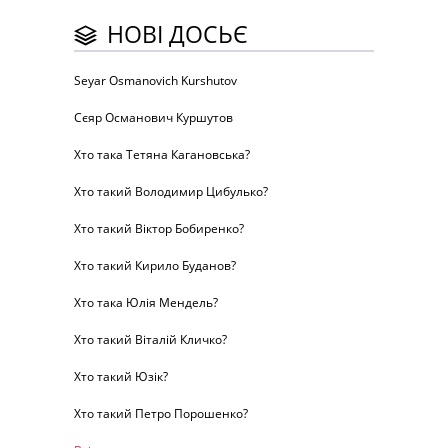
НОВІ ДОСЬЄ
Seyar Osmanovich Kurshutov
Сєяр Османович Куршутов
Хто така Тетяна Кагановська?
Хто такий Володимир Цибулько?
Хто такий Віктор Бобиренко?
Хто такий Кирило Буданов?
Хто така Юлія Мендель?
Хто такий Віталій Кличко?
Хто такий Юзік?
Хто такий Петро Порошенко?