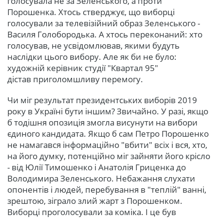
голосувала не за Зеленського, а проти
Порошенка. Хтось стверджує, що виборці
голосували за телевізійний образ Зеленського -
Василя Голобородька. А хтось переконаний: хто
голосував, не усвідомлював, якими будуть
наслідки цього вибору. Але як би не було:
художній керівник студії "Квартал 95"
дістав приголомшливу перемогу.
Чи міг результат президентських виборів 2019
року в Україні бути іншим? Звичайно. У разі, якщо
б тодішня опозиція змогла висунути на вибори
єдиного кандидата. Якщо б сам Петро Порошенко
не намагався інформаційно "вбити" всіх і вся, хто,
на його думку, потенційно міг зайняти його крісло
- від Юлії Тимошенко і Анатолія Гриценка до
Володимира Зеленського. Небажання слухати
опонентів і людей, перебування в "теплій" ванні,
зрештою, зіграло злий жарт з Порошенком.
Виборці проголосували за коміка. І це був