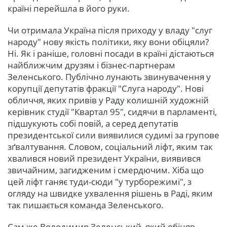
країні перейшла в його руки.
Чи отримала Україна після приходу у владу "слуг
народу" нову якість політики, яку вони обіцяли?
Ні. Як і раніше, головні посади в країні дістаються
найближчим друзям і бізнес-партнерам
Зеленського. Публічно лунають звинувачення у
корупції депутатів фракції "Слуга народу". Нові
обличчя, яких привів у Раду колишній художній
керівник студії "Квартал 95", сидячи в парламенті,
підшукують собі повій, а серед депутатів
президентської сили виявилися судимі за групове
зґвалтування. Словом, соціальний ліфт, яким так
хвалився новий президент України, виявився
звичайним, загидженим і смердючим. Хіба що
цей ліфт ганяє туди-сюди "у турборежимі", з
огляду на швидке ухвалення рішень в Раді, яким
так пишається команда Зеленського.
Сам же Володимир Зеленський, який обіцяв