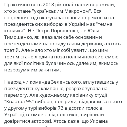
Практично весь 2018 рік політологи ворожили,
хто ж стане "українським Макроном". Вся
соціологія тоді вказувала: шанси перемогти на
президентських виборах в Україні має "темна
конячка". Не Петро Порошенко, не Юлія
Тимошенко, які вважали себе основними
претендентами на посаду глави держави, а хтось
третій. Але мало хто міг собі уявити, що цим
третім стане людина поза політичною системою,
для якої політика була чимось далеким, якимось
незрозумілим заняттям.
Навряд чи команда Зеленського, вплутавшись у
президентську кампанію, розраховувала на
перемогу. Але художньому керівнику студії
"Квартал 95" виборці повірили, віддавши за нього
у другому турі виборів 73 відсотки голосів.
Українці, втомлені від політиків, вирішили
довіритися акторові. Хтось каже, що Україна