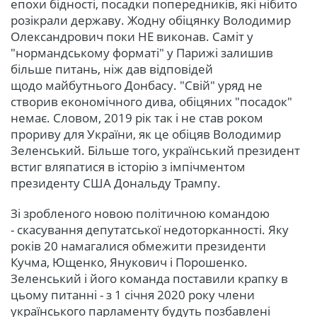
епохи бідності, посадки попередників, які нібито
розікрали державу. Жодну обіцянку Володимир
Олександрович поки НЕ виконав. Саміт у
"нормандському форматі" у Парижі залишив
більше питань, ніж дав відповідей
щодо майбутнього Донбасу. "Свій" уряд не
створив економічного дива, обіцяних "посадок"
немає. Словом, 2019 рік так і не став роком
прориву для України, як це обіцяв Володимир
Зеленський. Більше того, український президент
встиг вляпатися в історію з імпічментом
президенту США Дональду Трампу.
Зі зробленого новою політичною командою
- скасування депутатської недоторканності. Яку
років 20 намагалися обмежити президенти
Кучма, Ющенко, Янукович і Порошенко.
Зеленський і його команда поставили крапку в
цьому питанні - з 1 січня 2020 року члени
українського парламенту будуть позбавлені