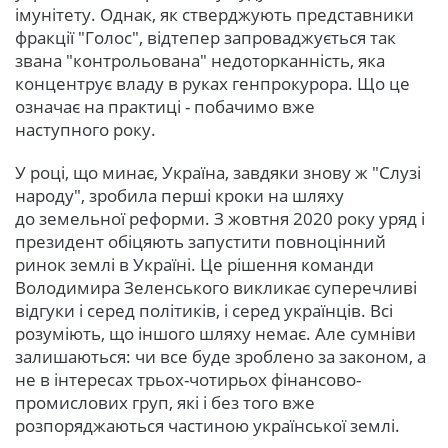
імунітету. Однак, як стверджують представники
фракції "Голос", відтепер запроваджується так
звана "контрольована" недоторканність, яка
концентрує владу в руках генпрокурора. Що це
означає на практиці - побачимо вже
наступного року.
У році, що минає, Україна, завдяки знову ж "Слузі
народу", зробила перші кроки на шляху
до земельної реформи. З жовтня 2020 року уряд і
президент обіцяють запустити повноцінний
ринок землі в Україні. Це рішення команди
Володимира Зеленського викликає суперечливі
відгуки і серед політиків, і серед українців. Всі
розуміють, що іншого шляху немає. Але сумніви
залишаються: чи все буде зроблено за законом, а
не в інтересах трьох-чотирьох фінансово-
промислових груп, які і без того вже
розпоряджаються частиною української землі.