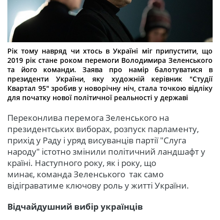
Рік тому навряд чи хтось в Україні міг припустити, що
2019 рік стане роком перемоги Володимира Зеленського
та його команди. Заява про намір балотуватися в
президенти України, яку художній керівник "Студії
Квартал 95" зробив у новорічну ніч, стала точкою відліку
для початку нової політичної реальності у державі
Переконлива перемога Зеленського на
президентських виборах, розпуск парламенту,
прихід у Раду і уряд висуванців партії "Слуга
народу" істотно змінили політичний ландшафт у
країні. Наступного року, як і року, що
минає, команда Зеленського так само
відіграватиме ключову роль у житті України.
Відчайдушний вибір українців