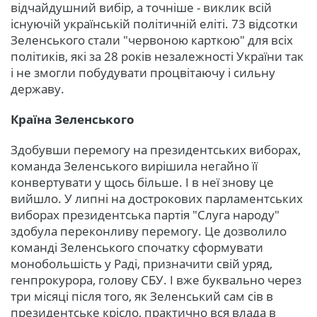
відчайдушний вибір, а точніше - виклик всій
існуючій українській політичній еліті. 73 відсотки
Зеленського стали "червоною карткою" для всіх
політиків, які за 28 років незалежності України так
і не змогли побудувати процвітаючу і сильну
державу.
Країна Зеленського
Здобувши перемогу на президентських виборах,
команда Зеленського вирішила негайно її
конвертувати у щось більше. І в неї знову це
вийшло. У липні на дострокових парламентських
виборах президентська партія "Слуга народу"
здобула переконливу перемогу. Це дозволило
команді Зеленського спочатку сформувати
монобольшість у Раді, призначити свій уряд,
генпрокурора, голову СБУ. І вже буквально через
три місяці після того, як Зеленський сам сів в
президентське крісло, практично вся влада в