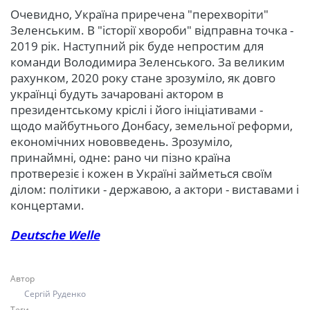
Очевидно, Україна приречена "перехворіти"
Зеленським. В "історії хвороби" відправна точка -
2019 рік. Наступний рік буде непростим для
команди Володимира Зеленського. За великим
рахунком, 2020 року стане зрозуміло, як довго
українці будуть зачаровані актором в
президентському кріслі і його ініціативами -
щодо майбутнього Донбасу, земельної реформи,
економічних нововведень. Зрозуміло,
принаймні, одне: рано чи пізно країна
протверезіє і кожен в Україні займеться своїм
ділом: політики - державою, а актори - виставами і
концертами.
Deutsche Welle
Автор
Сергій Руденко
Теги