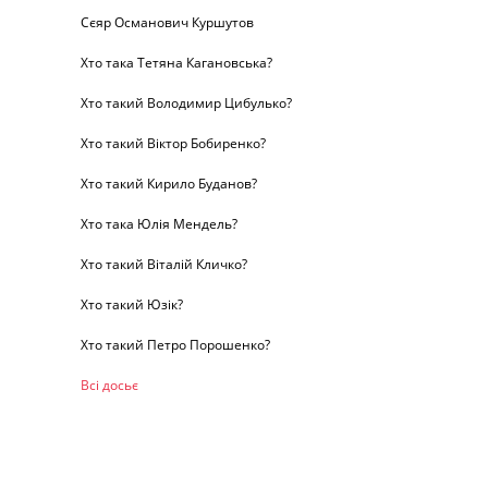
Сєяр Османович Куршутов
Хто така Тетяна Кагановська?
Хто такий Володимир Цибулько?
Хто такий Віктор Бобиренко?
Хто такий Кирило Буданов?
Хто така Юлія Мендель?
Хто такий Віталій Кличко?
Хто такий Юзік?
Хто такий Петро Порошенко?
Всі досьє