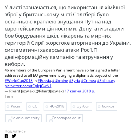
У листі зазначається, що використання хімічної
зброї у британському місті Солсбері було
останньою краплею знущання Путіна над
європейськими цінностями. Депутати згадали
бомбордування шкіл, лікарень та мирних
територій Сирії, жорстоке вторгнення до України,
систематичні хакерські атаки Росії, її
дезінформаційну кампанію та втручання у
вибори.
46 members of the European Parliament have so far signed a letter
addressed to all EU government urging a diplomatic boycott of the
#WorldCup2018
in
#Russia
.
#Ukraine
#Syria
#Crimea
#Salisbury
pic.twitter.com/tCplejGwN1
— Rikard Jozwiak (@RikardJozwiak)
17 квітня 2018 р.
Теги
Росія
ЄС
ЧС-2018
футбол
бойкот
Чемпіонат світу
Європарламент
Поділитись