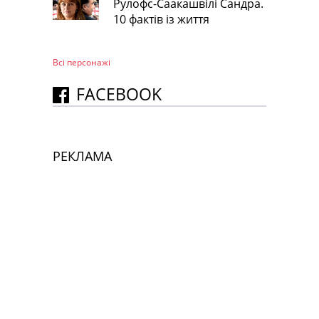
Рулофс-Саакашвілі Сандра.
10 фактів із життя
Всі персонажi
FACEBOOK
РЕКЛАМА