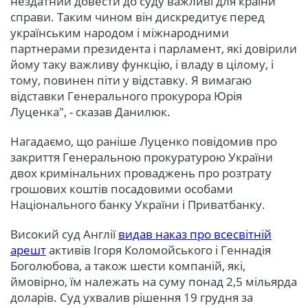
нездатний довести до суду важливі для країни
справи. Таким чином він дискредитує перед
українським народом і міжнародними
партнерами президента і парламент, які довірили
йому таку важливу функцію, і владу в цілому, і
тому, повинен піти у відставку. Я вимагаю
відставки Генерального прокурора Юрія
Луценка", - сказав Данилюк.
Нагадаємо, що раніше Луценко повідомив про
закриття Генеральною прокуратурою України
двох кримінальних проваджень про розтрату
грошових коштів посадовими особами
Національного банку України і Приватбанку.
Високий суд Англії
видав наказ про всесвітній
арешт
активів Ігоря Коломойського і Геннадія
Боголюбова, а також шести компаній, які,
ймовірно, їм належать на суму понад 2,5 мільярда
доларів. Суд ухвалив рішення 19 грудня за