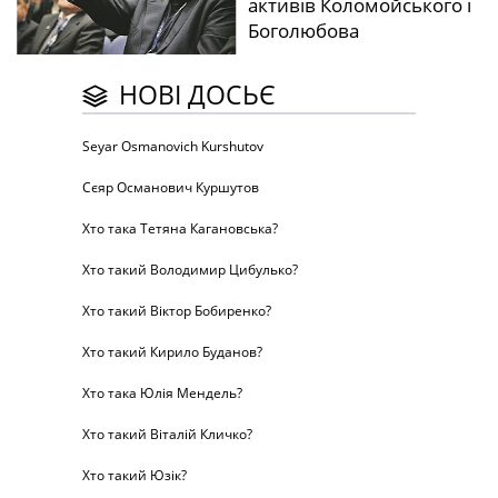
активів Коломойського і
Боголюбова
НОВІ ДОСЬЄ
Seyar Osmanovich Kurshutov
Сєяр Османович Куршутов
Хто така Тетяна Кагановська?
Хто такий Володимир Цибулько?
Хто такий Віктор Бобиренко?
Хто такий Кирило Буданов?
Хто така Юлія Мендель?
Хто такий Віталій Кличко?
Хто такий Юзік?