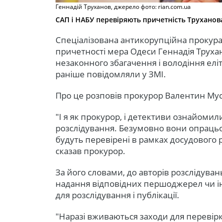
Геннадій Труханов, джерело фото: rian.com.ua
САП і НАБУ перевіряють причетність Труханов
Спеціалізована антикорупційна прокур
причетності мера Одеси Геннадія Труха
незаконного збагачення і володіння елі
раніше повідомляли у ЗМІ.
Про це розповів прокурор Валентин Му
"І я як прокурор, і детективи ознайомил
розслідування. Безумовно вони опрацьо
будуть перевірені в рамках досудового 
сказав прокурор.
За його словами, до авторів розслідува
надання відповідних першоджерел чи ін
для розслідування і публікації.
"Наразі вживаються заходи для перевір