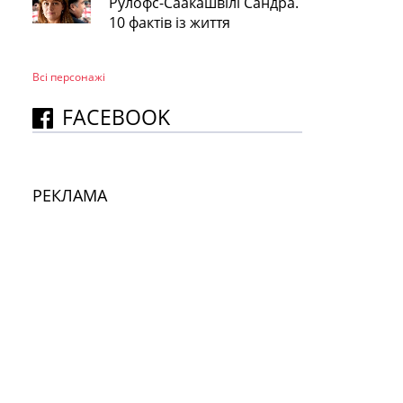
Рулофс-Саакашвілі Сандра.
10 фактів із життя
Всі персонажi
FACEBOOK
РЕКЛАМА