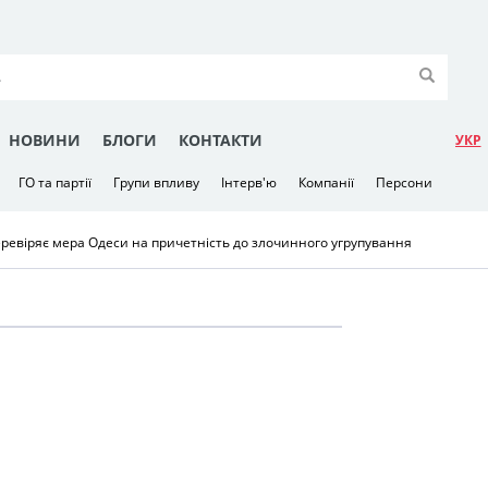
НОВИНИ
БЛОГИ
КОНТАКТИ
УКР
ГО та партії
Групи впливу
Інтерв'ю
Компанії
Персони
еревіряє мера Одеси на причетність до злочинного угрупування