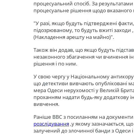
процесуальний спосіб. За результатами
процесуальне рішення щодо вказаного ма
"У разі, якщо будуть підтверджені факт
підозрюваному, то будуть вжиті заходи 
(Накладення арешту на майно)".
Також він додав, що якщо будуть підста
незаконного збагачення чи вчинення ін
рішення і по ним.
У свою чергу у Національному антикор
що детективи вивчають опубліковані ма
мера Одеси нерухомості у Великій Британі
проханням надати будь-яку додаткову 
вивчення.
Раніше ВВС з посиланням на документи 
розслідування
,у якому зазначається, щ
залучений до злочинної банди з Одеси і