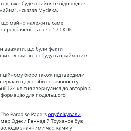
 тоді вже буде прийняте відповідне
йна", - сказав Мусіяка.
и, що майно належить саме
, передбачені статтею 170 КПК
ви вважати, що були факти
ших злочинів, то будуть прийматися
упційному бюро також підтвердили,
теріали щодо нібито наявності у
ї і 24 квітня звернулися до авторів з
інформацію для подальшого
The Paradise Papers
опублікували
о мер Одеси Геннадій Труханов був
 володів значними частками у