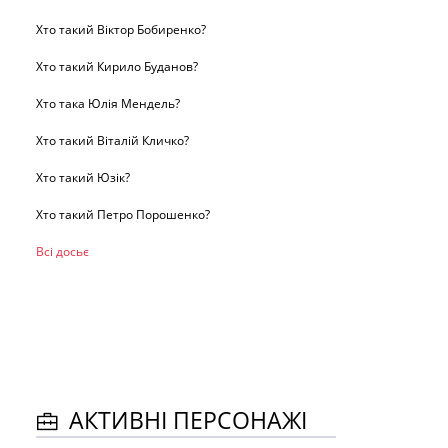
Хто такий Віктор Бобиренко?
Хто такий Кирило Буданов?
Хто така Юлія Мендель?
Хто такий Віталій Кличко?
Хто такий Юзік?
Хто такий Петро Порошенко?
Всі досьє
АКТИВНІ ПЕРСОНАЖІ