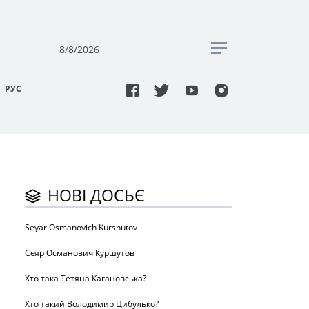
8/8/2026
РУC
НОВІ ДОСЬЄ
Seyar Osmanovich Kurshutov
Сєяр Османович Куршутов
Хто така Тетяна Кагановська?
Хто такий Володимир Цибулько?