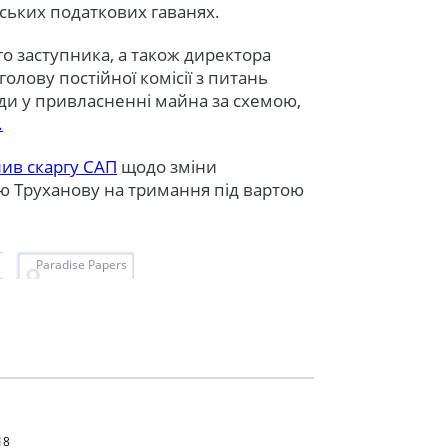
ських податкових гаванях.
го заступника, а також директора
олову постійної комісії з питань
ади у привласненні майна за схемою,
.
лив скаргу САП
щодо зміни
ю Труханову на тримання під вартою
Paradise Papers
18