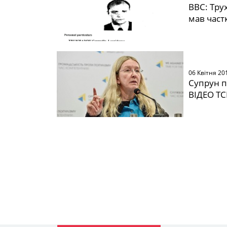
ВВС: Тру
мав част
06 Квітня 20
Супрун п
ВІДЕО Т