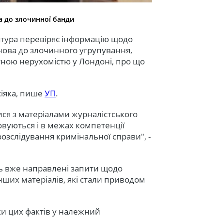
а до злочинної банди
атура перевіряє інформацію щодо
нова до злочинного угрупування,
тною нерухомістю у Лондоні, про що
сіяка, пише
УП
.
ися з матеріалами журналістського
вуються і в межах компетенції
розслідування кримінальної справи", -
нь вже направлені запити щодо
ших матеріалів, які стали приводом
ки цих фактів у належний