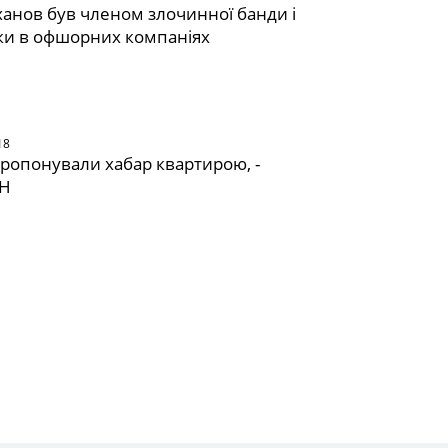
ханов був членом злочинної банди і
ки в офшорних компаніях
18
ропонували хабар квартирою, -
СН