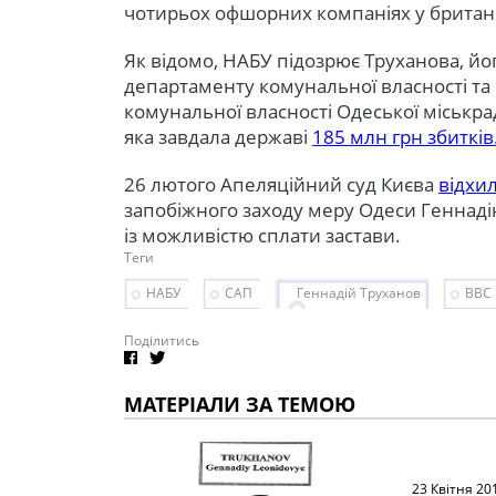
чотирьох офшорних компаніях у британ
Як відомо, НАБУ підозрює Труханова, йо
департаменту комунальної власності та г
комунальної власності Одеської міськр
яка завдала державі
185 млн грн збитків
26 лютого Апеляційний суд Києва
відхи
запобіжного заходу меру Одеси Геннаді
із можливістю сплати застави.
Теги
НАБУ
САП
Геннадій Труханов
ВВС
Поділитись
МАТЕРІАЛИ ЗА ТЕМОЮ
23 Квітня 20