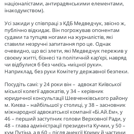
націоналістами, антирадянськими елементами,
інакодумством).
Усі закиди у співпраці з КДБ Медведчук, звісно ж,
публічно відкидає. Він погрожував опонентам
судами та тупцяв ногами на журналістів, які
ставили незручні запитання про це. Однак
очевидно, що всі злети, які Медведчук пережив у
своєму житті, бізнесі та політичній кар’єрі, навряд
чи відбулися б без чиєїсь «міцної руки».
Наприклад, без руки Комітету державної безпеки.
Посудіть самі: у 24 роки він – адвокат Київської
міської колегії адвокатів, у 34 – керівник
юридичної консультації Шевченківського району
м. Києва – найбільшої у столиці, у 38 – засновник
міжнародної адвокатської компанії «Бі.Ай.Ем», у
46 – перший заступник голови Верховної Ради, у
48 – глава адміністрації президента Кучми, у 50 –
кум Путіна, а в 60 – після анексії Криму й частини