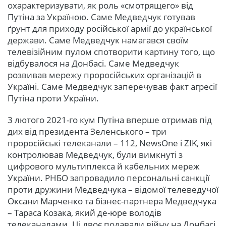
охарактеризувати, як роль «смотрящего» від
Путіна за Україною. Саме Медведчук готував
ґрунт для приходу російської армії до української
держави. Саме Медведчук намагався своїм
телевізійним пулом спотворити картину того, що
відбувалося на Донбасі. Саме Медведчук
розвивав мережу проросійських організацій в
Україні. Саме Медведчук заперечував факт агресії
Путіна проти України.
3 лютого 2021-го кум Путіна вперше отримав під
дих від президента Зеленського – три
проросійські телеканали – 112, NewsOne і ZIK, які
контролював Медведчук, були вимкнуті з
цифрового мультиплекса й кабельних мереж
України. РНБО запровадило персональні санкції
проти дружини Медведчука – відомої телеведучої
Оксани Марченко та бізнес-партнера Медведчука
– Тараса Козака, який де-юре володів
телеканалами. Ці двоє подавали війну на Донбасі