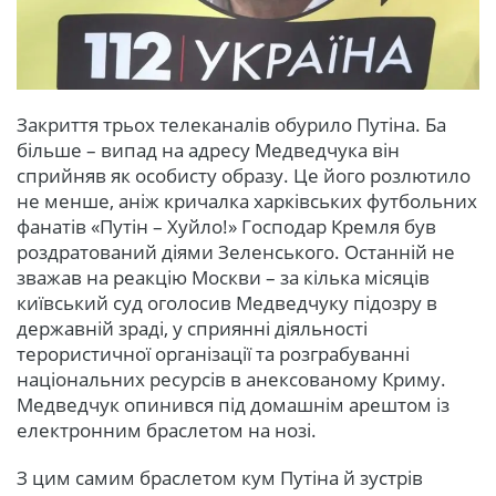
Закриття трьох телеканалів обурило Путіна. Ба
більше – випад на адресу Медведчука він
сприйняв як особисту образу. Це його розлютило
не менше, аніж кричалка харківських футбольних
фанатів «Путін – Хуйло!» Господар Кремля був
роздратований діями Зеленського. Останній не
зважав на реакцію Москви – за кілька місяців
київський суд оголосив Медведчуку підозру в
державній зраді, у сприянні діяльності
терористичної організації та розграбуванні
національних ресурсів в анексованому Криму.
Медведчук опинився під домашнім арештом із
електронним браслетом на нозі.
З цим самим браслетом кум Путіна й зустрів