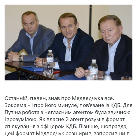
Останній, певен, знав про Медведчука все.
Зокрема – і про його минуле, пов’язане із КДБ. Для
Путіна робота з негласним агентом була звичною
і зрозумілою. Як власне й агент розумів формат
спілкування з офіцером КДБ. Пізніше, щоправда,
цей формат Медведчук розширив, запросивши в