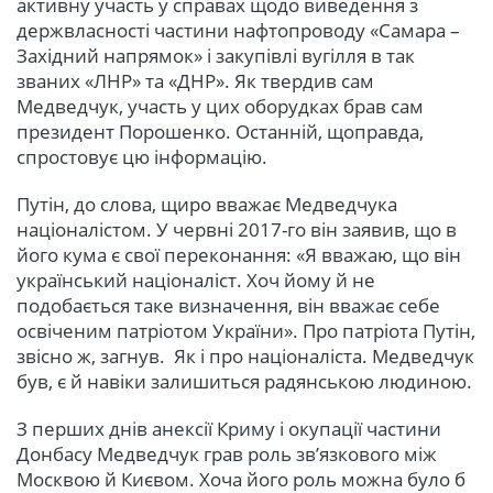
активну участь у справах щодо виведення з
держвласності частини нафтопроводу «Самара –
Західний напрямок» і закупівлі вугілля в так
званих «ЛНР» та «ДНР». Як твердив сам
Медведчук, участь у цих оборудках брав сам
президент Порошенко. Останній, щоправда,
спростовує цю інформацію.
Путін, до слова, щиро вважає Медведчука
націоналістом. У червні 2017-го він заявив, що в
його кума є свої переконання: «Я вважаю, що він
український націоналіст. Хоч йому й не
подобається таке визначення, він вважає себе
освіченим патріотом України». Про патріота Путін,
звісно ж, загнув. Як і про націоналіста. Медведчук
був, є й навіки залишиться радянською людиною.
З перших днів анексії Криму і окупації частини
Донбасу Медведчук грав роль зв’язкового між
Москвою й Києвом. Хоча його роль можна було б