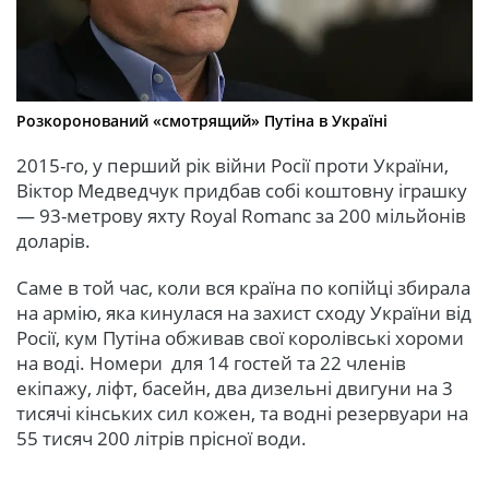
Розкоронований «смотрящий» Путіна в Україні
2015-го, у перший рік війни Росії проти України,
Віктор Медведчук придбав собі коштовну іграшку
— 93-метрову яхту Royal Romanc за 200 мільйонів
доларів.
Саме в той час, коли вся країна по копійці збирала
на армію, яка кинулася на захист сходу України від
Росії, кум Путіна обживав свої королівські хороми
на воді. Номери для 14 гостей та 22 членів
екіпажу, ліфт, басейн, два дизельні двигуни на 3
тисячі кінських сил кожен, та водні резервуари на
55 тисяч 200 літрів прісної води.