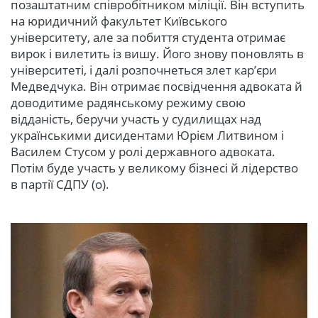
позаштатним співробітником міліції. Він вступить
на юридичний факультет Київського
університету, але за побиття студента отримає
вирок і вилетить із вишу. Його знову поновлять в
університеті, і далі розпочнеться злет кар’єри
Медведчука. Він отримає посвідчення адвоката й
доводитиме радянському режиму свою
відданість, беручи участь у судилищах над
українськими дисидентами Юрієм Литвином і
Василем Стусом у ролі державного адвоката.
Потім буде участь у великому бізнесі й лідерство
в партії СДПУ (о).