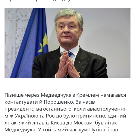
Пізніше через Медведчука з Кремлем намагався
контактувати й Порошенко. За часів
президентства останнього, коли авіасполучення
між Україною та Росією було припинено, єдиний
літак, який літав із Києва до Москви, був літак
Медведчука. У той самий час кум Путіна брав