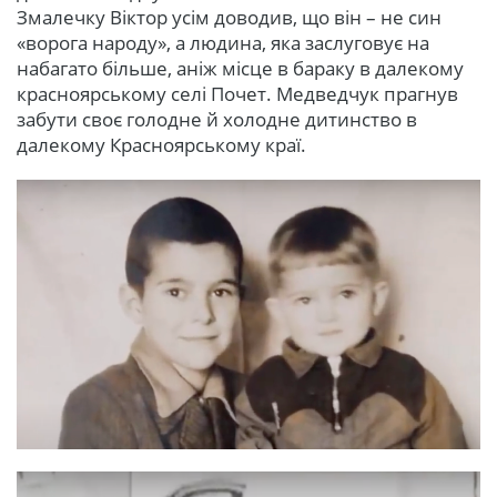
Змалечку Віктор усім доводив, що він – не син
«ворога народу», а людина, яка заслуговує на
набагато більше, аніж місце в бараку в далекому
красноярському селі Почет. Медведчук прагнув
забути своє голодне й холодне дитинство в
далекому Красноярському краї.