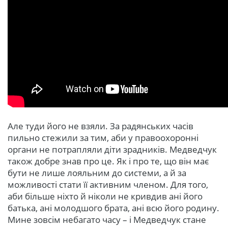
Але туди його не взяли. За радянських часів
пильно стежили за тим, аби у правоохоронні
органи не потрапляли діти зрадників. Медведчук
також добре знав про це. Як і про те, що він має
бути не лише лояльним до системи, а й за
можливості стати її активним членом. Для того,
аби більше ніхто й ніколи не кривдив ані його
батька, ані молодшого брата, ані всю його родину.
Мине зовсім небагато часу – і Медведчук стане