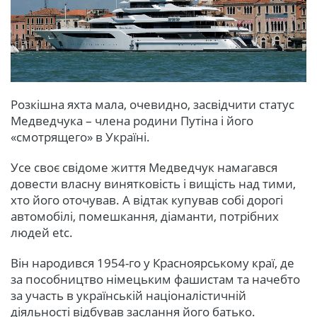
Розкішна яхта мала, очевидно, засвідчити статус
Медведчука – члена родини Путіна і його
«смотрящего» в Україні.
Усе своє свідоме життя Медведчук намагався
довести власну винятковість і вищість над тими,
хто його оточував. А відтак купував собі дорогі
автомобілі, помешкання, діаманти, потрібних
людей etc.
Він народився 1954-го у Красноярському краї, де
за пособництво німецьким фашистам та начебто
за участь в українській націоналістичній
діяльності відбував заслання його батько.