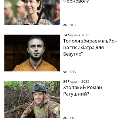
Чорновол?
2037
24 Червня 2025
" />
Тополя збирає мільйон
на "психіатра для
Безуглої"
4790
24 Червня 2025
" />
Хто такий Роман
Ратушний?
1366