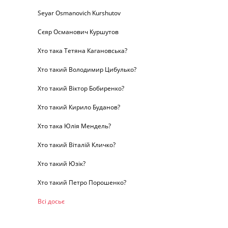
Seyar Osmanovich Kurshutov
Сєяр Османович Куршутов
Хто така Тетяна Кагановська?
Хто такий Володимир Цибулько?
Хто такий Віктор Бобиренко?
Хто такий Кирило Буданов?
Хто така Юлія Мендель?
Хто такий Віталій Кличко?
Хто такий Юзік?
Хто такий Петро Порошенко?
Всі досьє