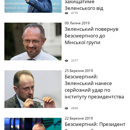
захищатиме
Зеленського від
4770
обуреного народу
09 Липня 2019
" />
Зеленський повернув
Безсмертного до
Мінської групи
2277
25 Березня 2019
" />
Безсмертний:
Зеленський нанесе
серйозний удар по
інституту президентства
2836
22 Березня 2019
" />
Безсмертний: Президент