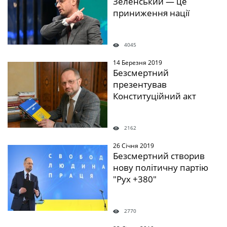
Зеленський — це
приниження нації
4045
14 Березня 2019
" />
Безсмертний
презентував
Конституційний акт
2162
26 Січня 2019
" />
Безсмертний створив
нову політичну партію
"Рух +380"
2770