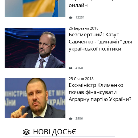
онлайн
12231
26 Березня 2018
" />
Безсмертний: Казус
Савченко - "динаміт" для
української політики
4160
25 Січня 2018
" />
Екс-міністр Клименко
почав фінансувати
Аграрну партію України?
2586
НОВІ ДОСЬЄ