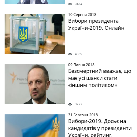
3484
10 Серпня 2018
" />
Вибори президента
України-2019. Онлайн
4389
09 Липня 2018
" />
Безсмертний вважає, що
має усі шанси стати
«іншим політиком»
3277
31 Березня 2018
" />
Вибори-2019. Досьє на
кандидатів у президенти
України, рейтинг,