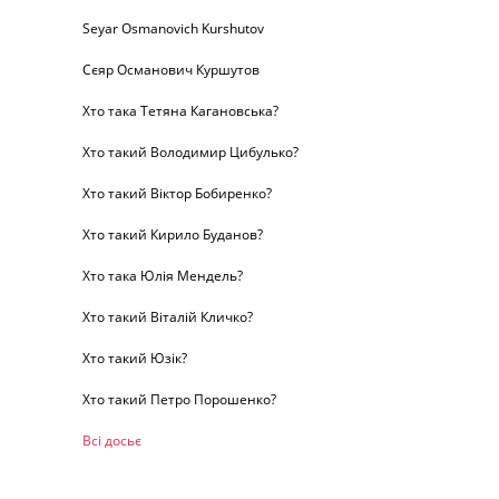
Seyar Osmanovich Kurshutov
Сєяр Османович Куршутов
Хто така Тетяна Кагановська?
Хто такий Володимир Цибулько?
Хто такий Віктор Бобиренко?
Хто такий Кирило Буданов?
Хто така Юлія Мендель?
Хто такий Віталій Кличко?
Хто такий Юзік?
Хто такий Петро Порошенко?
Всі досьє