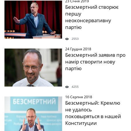
23 Січня 2019
" />
Безсмертний створює
першу
неоконсервативну
партію
2553
24 Грудня 2018
" />
Безсмертний заявив про
намір створити нову
партію
4255
16 Серпня 2018
" />
Безсмертный: Кремлю
не удалось
поковыряться в нашей
Конституции